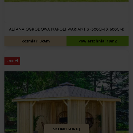
ALTANA OGRODOWA NAPOLI WARIANT 3 (300CM X 600CM)
10 280
zł
10 980
zł
Rozmiar: 3x6m
Powierzchnia: 18m2
-
700
zł
SKONFIGURUJ