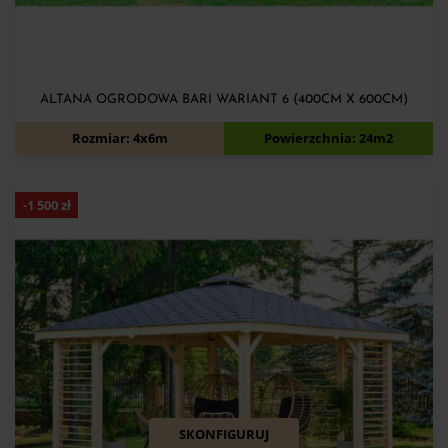
ALTANA OGRODOWA BARI WARIANT 6 (400CM X 600CM)
13 680
zł
14 880
zł
Rozmiar: 4x6m
Powierzchnia: 24m2
-
1 500
zł
SKONFIGURUJ