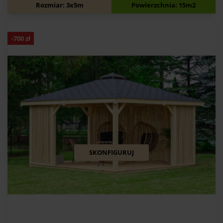
10 450
zł
11 050
zł
Rozmiar: 3x5m
Powierzchnia: 15m2
-
700
zł
SKONFIGURUJ