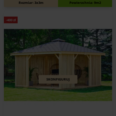
5 590
zł
5 990
zł
Rozmiar: 3x3m
Powierzchnia: 9m2
-
400
zł
SKONFIGURUJ