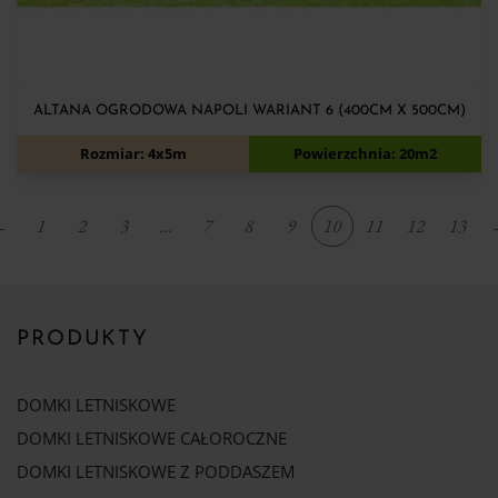
ALTANA OGRODOWA NAPOLI WARIANT 6 (400CM X 500CM)
13 200
zł
14 200
zł
Rozmiar: 4x5m
Powierzchnia: 20m2
←
1
2
3
…
7
8
9
10
11
12
13
PRODUKTY
DOMKI LETNISKOWE
DOMKI LETNISKOWE CAŁOROCZNE
DOMKI LETNISKOWE Z PODDASZEM