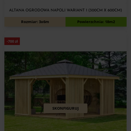
ALTANA OGRODOWA NAPOLI WARIANT 1 (300CM X 600CM)
9 380
zł
10 080
zł
Rozmiar: 3x6m
Powierzchnia: 18m2
-
700
zł
SKONFIGURUJ