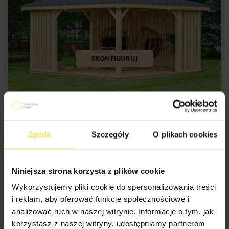
SKONFIGURUJ
Zgoda
Szczegóły
O plikach cookies
ALTANA OGRODOWA NAPOLI WARIANT 1 (300CM X 500CM)
8 200
zł
8 800
zł
Rozmiar: 3x5m
Powierzchnia: 15m2
Niniejsza strona korzysta z plików cookie
Wykorzystujemy pliki cookie do spersonalizowania treści
i reklam, aby oferować funkcje społecznościowe i
-
600
zł
analizować ruch w naszej witrynie. Informacje o tym, jak
korzystasz z naszej witryny, udostępniamy partnerom