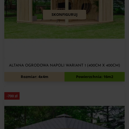
SKONFIGURUJ
ALTANA OGRODOWA NAPOLI WARIANT 1 (400CM X 400CM)
8 260
zł
8 960
zł
Rozmiar: 4x4m
Powierzchnia: 16m2
-
700
zł