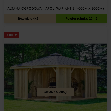
ALTANA OGRODOWA NAPOLI WARIANT 3 (400CM X 500CM)
11 200
zł
12 200
zł
Rozmiar: 4x5m
Powierzchnia: 20m2
-
1 000
zł
SKONFIGURUJ