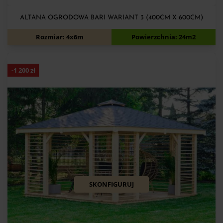
ALTANA OGRODOWA BARI WARIANT 3 (400CM X 600CM)
12 000
zł
13 200
zł
Rozmiar: 4x6m
Powierzchnia: 24m2
-
1 200
zł
SKONFIGURUJ