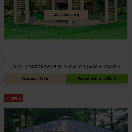
SKONFIGURUJ
ALTANA OGRODOWA BARI WARIANT 3 (400CM X 700CM)
13 900
zł
15 400
zł
Rozmiar: 4x7m
Powierzchnia: 28m2
-
1 500
zł