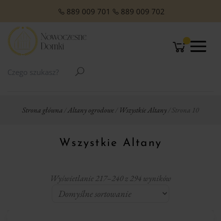
O NAS
Domki Letniskowe Całoroczne
Domki Letniskowe z Poddaszem
Domki Letniskowe Premium
Domki z dachem jednospadowym
Domki z dachem dwuspadowym
Małe domki Letniskowe na działkę ROD
Domki ogrodowe w stylu Modern
889 009 701
889 009 702
Strona główna
/
Altany ogrodowe
/
Wszystkie Altany
/ Strona 10
Wszystkie Altany
Wyświetlanie 217–240 z 294 wyników