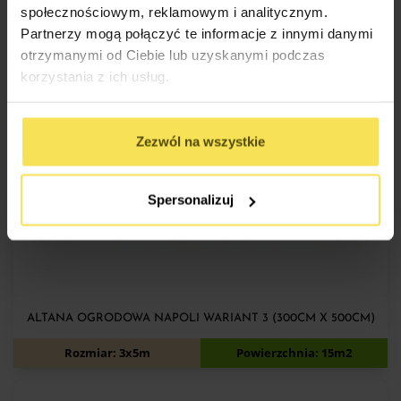
społecznościowym, reklamowym i analitycznym.
Partnerzy mogą połączyć te informacje z innymi danymi
otrzymanymi od Ciebie lub uzyskanymi podczas
korzystania z ich usług.
Zezwól na wszystkie
SKONFIGURUJ
Spersonalizuj
ALTANA OGRODOWA NAPOLI WARIANT 3 (300CM X 500CM)
8 950
zł
9 550
zł
Rozmiar: 3x5m
Powierzchnia: 15m2