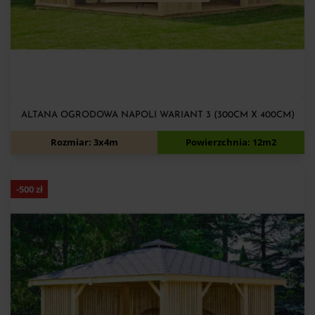
ALTANA OGRODOWA NAPOLI WARIANT 3 (300CM X 400CM)
7 320
zł
7 820
zł
Rozmiar: 3x4m
Powierzchnia: 12m2
-
500
zł