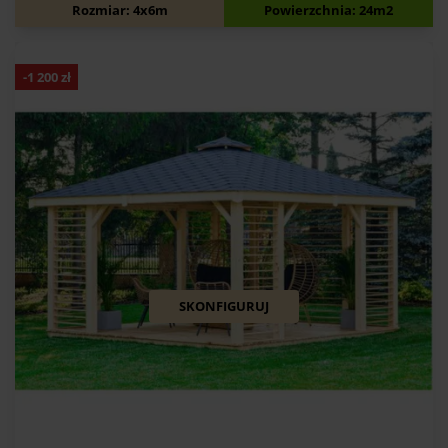
10 800
zł
12 000
zł
Rozmiar: 4x6m
Powierzchnia: 24m2
-
1 200
zł
SKONFIGURUJ