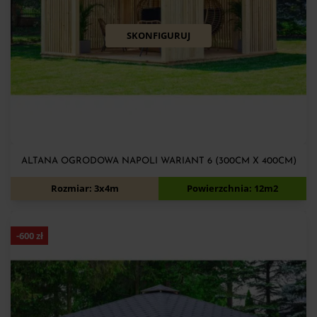
SKONFIGURUJ
ALTANA OGRODOWA NAPOLI WARIANT 6 (300CM X 400CM)
8 520
zł
9 020
zł
Rozmiar: 3x4m
Powierzchnia: 12m2
-
600
zł