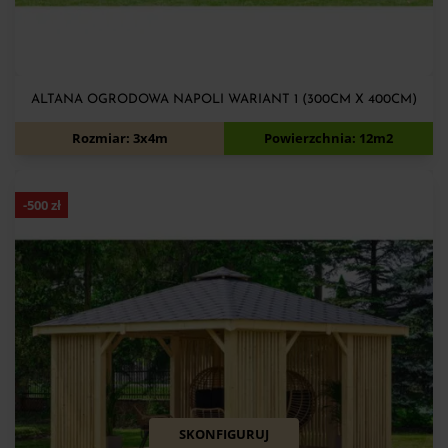
ALTANA OGRODOWA NAPOLI WARIANT 1 (300CM X 400CM)
6 720
zł
7 220
zł
Rozmiar: 3x4m
Powierzchnia: 12m2
-
500
zł
SKONFIGURUJ