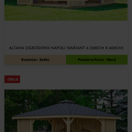
ALTANA OGRODOWA NAPOLI WARIANT 6 (300CM X 600CM)
12 080
zł
12 780
zł
Rozmiar: 3x6m
Powierzchnia: 18m2
-
700
zł