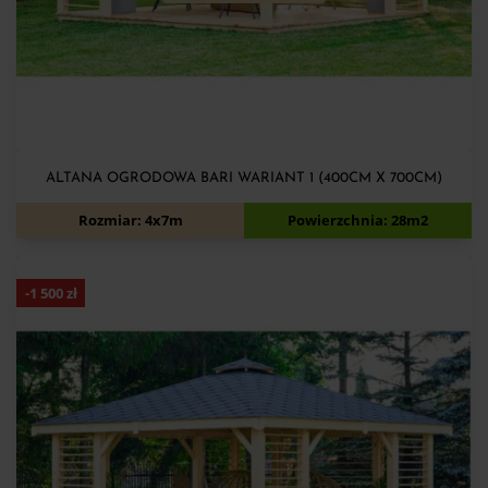
ALTANA OGRODOWA BARI WARIANT 1 (400CM X 700CM)
12 500
zł
14 000
zł
Rozmiar: 4x7m
Powierzchnia: 28m2
-
1 500
zł