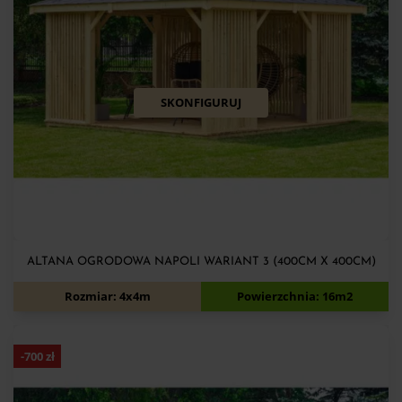
SKONFIGURUJ
ALTANA OGRODOWA NAPOLI WARIANT 3 (400CM X 400CM)
9 060
zł
9 760
zł
Rozmiar: 4x4m
Powierzchnia: 16m2
-
700
zł