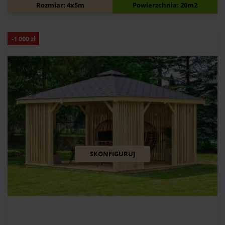
10 200
zł
11 200
zł
Rozmiar: 4x5m
Powierzchnia: 20m2
-
1 000
zł
SKONFIGURUJ