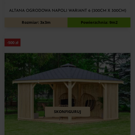
ALTANA OGRODOWA NAPOLI WARIANT 6 (300CM X 300CM)
6 490
zł
6 890
zł
Rozmiar: 3x3m
Powierzchnia: 9m2
-
500
zł
SKONFIGURUJ