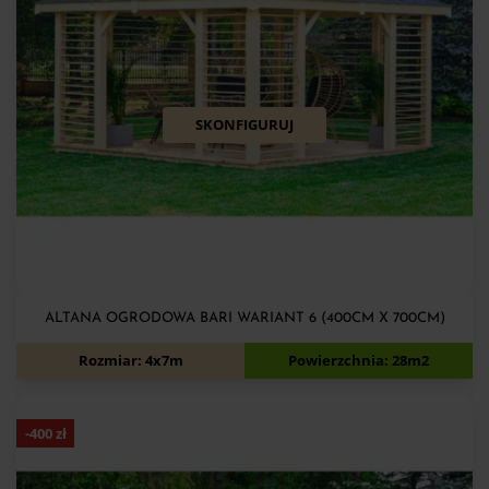
SKONFIGURUJ
ALTANA OGRODOWA BARI WARIANT 6 (400CM X 700CM)
15 860
zł
17 360
zł
Rozmiar: 4x7m
Powierzchnia: 28m2
-
400
zł