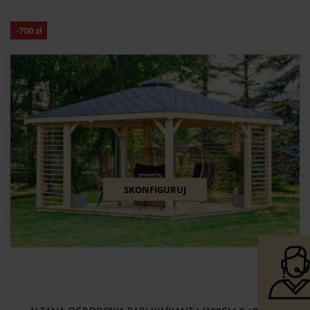
-
700
zł
SKONFIGURUJ