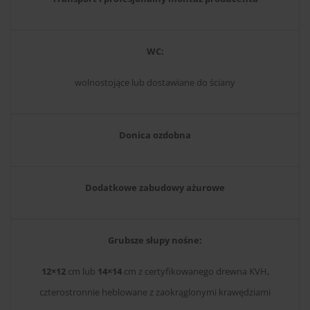
WC:
wolnostojące lub dostawiane do ściany
Donica ozdobna
Dodatkowe zabudowy ażurowe
Grubsze słupy nośne:
12×12
cm lub
14×14
cm z certyfikowanego drewna KVH,
czterostronnie heblowane z zaokrąglonymi krawędziami