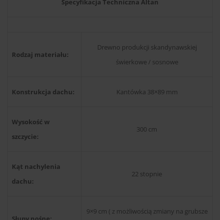
Specyfikacja Techniczna Altan
Drewno produkcji skandynawskiej
Rodzaj materiału:
świerkowe / sosnowe
Konstrukcja dachu:
Kantówka 38×89 mm
Wysokość w
300 cm
szczycie:
Kąt nachylenia
22 stopnie
dachu:
9×9 cm ( z możliwością zmiany na grubsze
Słupy nośne: