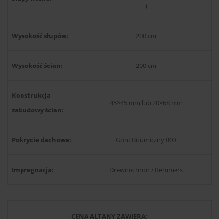
)
Wysokość słupów:
200 cm
Wysokość ścian:
200 cm
Konstrukcja
45×45 mm lub 20×68 mm
zabudowy ścian:
Pokrycie dachowe:
Gont Bitumiczny IKO
Impregnacja:
Drewnochron / Remmers
CENA ALTANY ZAWIERA: