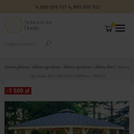
O NAS
Domki Letniskowe Całoroczne
Domki Letniskowe z Poddaszem
Domki Letniskowe Premium
Domki z dachem jednospadowym
Domki z dachem dwuspadowym
Małe domki Letniskowe na działkę ROD
Domki ogrodowe w stylu Modern
889 009 701
889 009 702
Strona główna
/
Altany ogrodowe
/
Altany ogrodowe
/
Altany Bari
/ Altana
Ogrodowa Bari Wariant 3 (400cm x 700cm)
-
1 500
zł