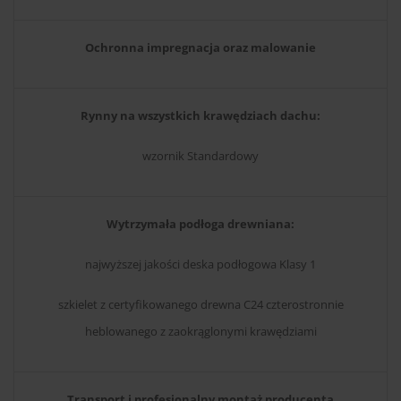
Ochronna impregnacja oraz malowanie
Rynny na wszystkich krawędziach dachu:
wzornik Standardowy
Wytrzymała podłoga drewniana:
najwyższej jakości deska podłogowa Klasy 1
szkielet z certyfikowanego drewna C24 czterostronnie
heblowanego z zaokrąglonymi krawędziami
Transport i profesjonalny montaż producenta