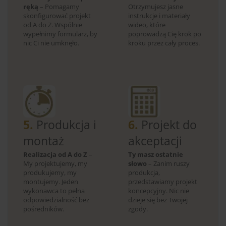
ręką
– Pomagamy
Otrzymujesz jasne
skonfigurować projekt
instrukcje i materiały
od A do Z. Wspólnie
wideo, które
wypełnimy formularz, by
poprowadzą Cię krok po
nic Ci nie umknęło.
kroku przez cały proces.
5.
Produkcja i
6.
Projekt do
montaż
akceptacji
Realizacja od A do Z
–
Ty masz ostatnie
My projektujemy, my
słowo
– Zanim ruszy
produkujemy, my
produkcja,
montujemy. Jeden
przedstawiamy projekt
wykonawca to pełna
koncepcyjny. Nic nie
odpowiedzialność bez
dzieje się bez Twojej
pośredników.
zgody.