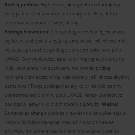
Rodzaj podłoża:
Wybierz na jakim podłożu montujemy
Twoją altanę. Jest to ważna informacja dla ekipy, która
przeprowadzi montaż Twojej altany.
Podłoga drewniana:
Cena podłogi drewnianej jest zawsze
wyliczana z obrysu altany jaką zamawiasz. Jeśli chcesz mieć
wystającą poza obrys podłogę z tarasem opisz to w polu
UWAGI. Gdy wybierzesz jasny kolor impregnacji altany np.
biały, sosna naturalna zalecamy malowanie podłogi
kolorami ciemniejszymi np. dąb ciemny. Jeśli chcesz abyśmy
pomalowali Twoją podłogę na inny kolor niż dąb ciemny
poinformuj nas o tym w polu UWAGI. Należy pamiętać iż
podłoga w jasnych kolorach szybko się brudzi.
Ważne:
Zamawiając altanę z podłogą drewnianą oraz wybierając w
naszym kalkulatorze opcję:
trawnik + poziomowanie
bloczków fundamentowych
, klient zobowiązany jest do