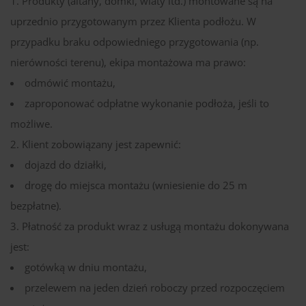
Produkty (altany, domki, wiaty itd.) montowane są na
uprzednio przygotowanym przez Klienta podłożu. W
przypadku braku odpowiedniego przygotowania (np.
nierówności terenu), ekipa montażowa ma prawo:
odmówić montażu,
zaproponować odpłatne wykonanie podłoża, jeśli to
możliwe.
Klient zobowiązany jest zapewnić:
dojazd do działki,
drogę do miejsca montażu (wniesienie do 25 m
bezpłatne).
Płatność za produkt wraz z usługą montażu dokonywana
jest:
gotówką w dniu montażu,
przelewem na jeden dzień roboczy przed rozpoczęciem