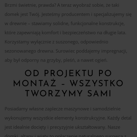
Brzmi świetnie, prawda? A teraz wyobraź sobie, że taki
domek jest Twój. Jesteśmy producentem i specjalizujemy się
w drewnie – stawiamy solidne, funkcjonalne konstrukcje,
które zapewniają komfort i bezpieczeństwo na długie lata.
Korzystamy wyłącznie z suszonego, odpowiednio
sezonowanego drewna. Surowiec poddajemy impregnacji,
aby był odporny na grzyby, pleśń, a nawet ogień.
OD PROJEKTU PO
MONTAŻ – WSZYSTKO
TWORZYMY SAMI
Posiadamy własne zaplecze maszynowe i samodzielnie
wykonujemy wszystkie elementy konstrukcyjne. Każdy detal
jest idealnie docięty i precyzyjnie ukształtowany. Nasze
domki, altany i wiaty to połączenie naturalnego surowca z