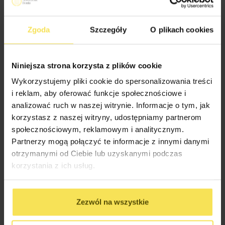
Zgoda
Szczegóły
O plikach cookies
Niniejsza strona korzysta z plików cookie
Wykorzystujemy pliki cookie do spersonalizowania treści
i reklam, aby oferować funkcje społecznościowe i
analizować ruch w naszej witrynie. Informacje o tym, jak
korzystasz z naszej witryny, udostępniamy partnerom
2026-07-13 17:21:46
społecznościowym, reklamowym i analitycznym.
NOWOCZESNE OGRODY Z
Partnerzy mogą połączyć te informacje z innymi danymi
otrzymanymi od Ciebie lub uzyskanymi podczas
DREWNEM W ROLI GŁÓWNEJ —
korzystania z ich usług.
INSPIRACJE Z ALTANAMI I
DOMKAMI
Zezwól na wszystkie
Drewno kojarzy się z naturą, ciepłem i przytulnością.
Świetnie pasuje…