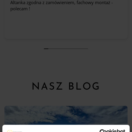
Altanka zgodna z zamówieniem, fachowy montaż -
polecam !
NASZ BLOG