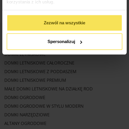
korzystania z ich usług.
ALTANY TORINO
Zezwól na wszystkie
PRODUKTY
Spersonalizuj
DOMKI LETNISKOWE
DOMKI LETNISKOWE CAŁOROCZNE
DOMKI LETNISKOWE Z PODDASZEM
DOMKI LETNISKOWE PREMIUM
MAŁE DOMKI LETNISKOWE NA DZIAŁKĘ ROD
DOMKI OGRODOWE
DOMKI OGRODOWE W STYLU MODERN
DOMKI NARZĘDZIOWE
ALTANY OGRODOWE