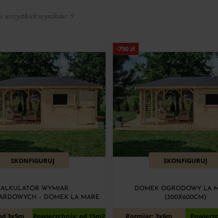
 wszystkich wyników: 9
-
750
zł
SKONFIGURUJ
SKONFIGURUJ
KALKULATOR WYMIAR.
DOMEK OGRODOWY LA M
ARDOWYCH – DOMEK LA MARE
(300X600CM)
10 950
11 700
zł
od 3x5m
Powierzchnia: od 15m2
Rozmiar: 3x6m
Powierz