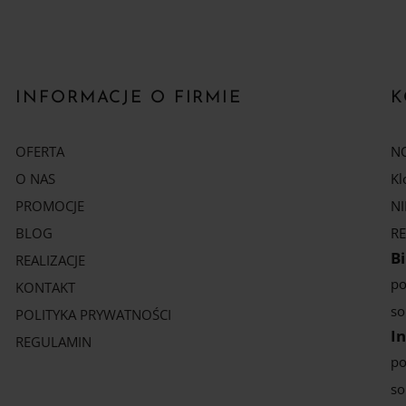
INFORMACJE O FIRMIE
K
OFERTA
NO
O NAS
Kl
PROMOCJE
NI
BLOG
RE
B
REALIZACJE
po
KONTAKT
so
POLITYKA PRYWATNOŚCI
In
REGULAMIN
po
so