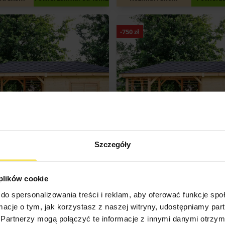
-
750
zł
Szczegóły
SKONFIGURUJ
SKONFIGURUJ
KALKULATOR WYMIAR.
DOMEK OGRODOWY SAN M
 plików cookie
NDARDOWYCH – DOMEK SAN
(300X600CM)
do spersonalizowania treści i reklam, aby oferować funkcje sp
MARCO
10 950
11 700
zł
od 3x5m
Powierzchnia: od 15m2
Rozmiar: 3x6m
Powierz
ormacje o tym, jak korzystasz z naszej witryny, udostępniamy p
Partnerzy mogą połączyć te informacje z innymi danymi otrzym