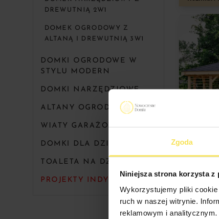
DREWUTNIĄ 2W1
DOMEK OGRODOWY Z
ALTANĄ I DREWUTNIĄ 3W1
DOMKI OGRODOWE W
STYLU MODERN
DOMKI NARZĘDZIOWE
ALTANY OGRODOWE
WIATY GARAŻOWE
Zgoda
DOMKI DLA DZIECI
TOALETA NA DZIAŁKĘ
Niniejsza strona korzysta z
PROJEKTY INDYWIDUALNE
NIESTA
Wykorzystujemy pliki cookie 
Rozmiar: 
ruch w naszej witrynie. Inf
reklamowym i analitycznym. 