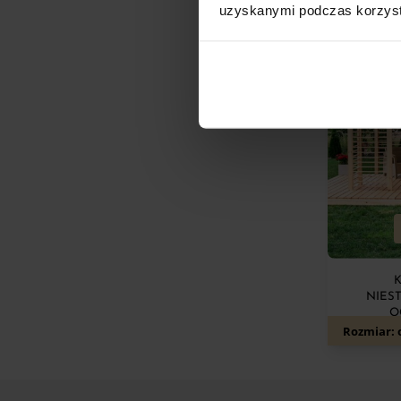
uzyskanymi podczas korzysta
NIES
O
Rozmiar: 