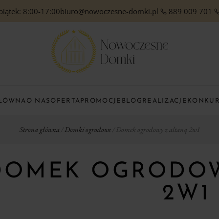
piątek: 8:00-17:00
biuro@nowoczesne-domki.pl
889 009 701
GŁÓWNA
O NAS
OFERTA
PROMOCJE
BLOG
REALIZACJE
KONKU
Strona główna
/
Domki ogrodowe
/ Domek ogrodowy z altaną 2w1
DOMEK OGRODOW
2W1