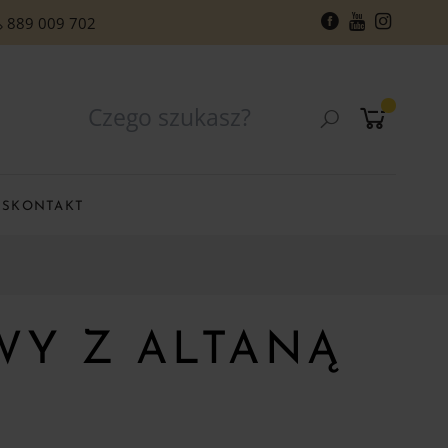
889 009 702
RS
KONTAKT
Y Z ALTANĄ