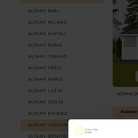
ALTANY BARI
ALTANY MILANO
ALTANY NAPOLI
ALTANY ROMA
ALTANY TORINO
ALTANY VERO
ALTANY NARO
ALTANY LAZIO
ALTANA O
ALTANY COSTA
Rozmiar
ALTANY RIVIERA
ALTANY TOSCANA
ALTANY BONITO