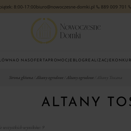
piątek: 8:00-17:00
biuro@nowoczesne-domki.pl
889 009 701
GŁÓWNA
O NAS
OFERTA
PROMOCJE
BLOG
REALIZACJE
KONKU
Strona główna
/
Altany ogrodowe
/
Altany ogrodowe
/ Altany Toscana
ALTANY T
 wszystkich wyników: 9