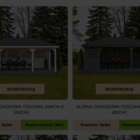
SKONFIGURUJ
SKONFIGURUJ
GRODOWA TOSCANA (300CM X
ALTANA OGRODOWA TOSCANA
300CM)
400CM)
6 750
zł
9 000
zł
: 3x3m
Powierzchnia: 9m2
Rozmiar: 3x4m
Powierz