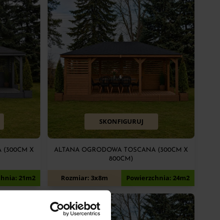
SKONFIGURUJ
 (300CM X
ALTANA OGRODOWA TOSCANA (300CM X
800CM)
15 600
zł
chnia: 21m2
Rozmiar: 3x8m
Powierzchnia: 24m2