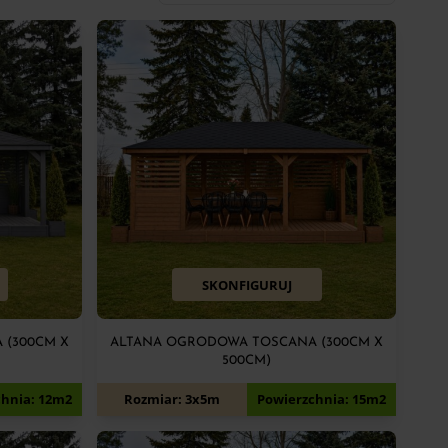
SKONFIGURUJ
 (300CM X
ALTANA OGRODOWA TOSCANA (300CM X
500CM)
11 250
zł
chnia: 12m2
Rozmiar: 3x5m
Powierzchnia: 15m2