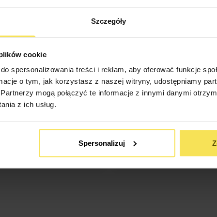
Szczegóły
 plików cookie
do spersonalizowania treści i reklam, aby oferować funkcje sp
ormacje o tym, jak korzystasz z naszej witryny, udostępniamy p
Partnerzy mogą połączyć te informacje z innymi danymi otrzym
SKONFIGURUJ
SKONFIGURUJ
nia z ich usług.
GRODOWA TOSCANA (400CM X
ALTANA OGRODOWA TOSCANA
400CM)
500CM)
Spersonalizuj
Z
10 400
zł
13 000
zł
: 4x4m
Powierzchnia: 16m2
Rozmiar: 4x5m
Powierz