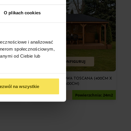
O plikach cookies
ołecznościowe i analizować
artnerom społecznościowym,
anymi od Ciebie lub
SKONFIGURUJ
 (400CM X
ALTANA OGRODOWA TOSCANA (400CM X
600CM)
ezwól na wszystkie
15 600
zł
chnia: 20m2
Rozmiar: 4x6m
Powierzchnia: 24m2