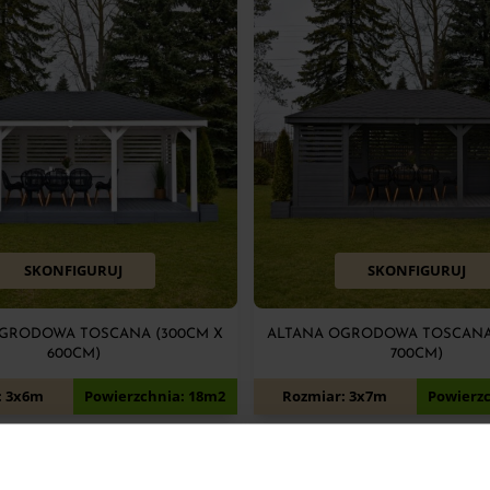
SKONFIGURUJ
SKONFIGURUJ
GRODOWA TOSCANA (300CM X
ALTANA OGRODOWA TOSCANA
600CM)
700CM)
11 700
zł
13 650
zł
: 3x6m
Powierzchnia: 18m2
Rozmiar: 3x7m
Powierz