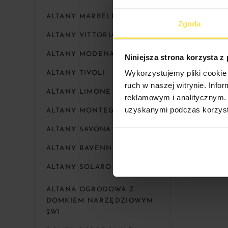
ALTANY MARBELLA
Zgoda
ALTANY VITTORIA
ALTANY MODENA
Niniejsza strona korzysta z
Wykorzystujemy pliki cookie 
ALTANY TIVOLI
ruch w naszej witrynie. Inf
ALTANY LIMONE
reklamowym i analitycznym. 
uzyskanymi podczas korzysta
ALTANY MONTEGO
ALTANY SAVONA
ALTANA O
ALTANY RAVENNA
Rozmiar
ALTANY SOLARO
ALTANA OGRODOWA Z
DOMKIEM NARZĘDZIOWYM
2W1