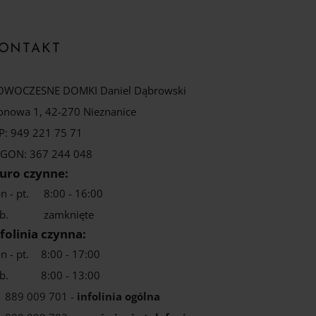
ONTAKT
WOCZESNE DOMKI Daniel Dąbrowski
onowa 1, 42-270 Nieznanice
P: 949 221 75 71
GON: 367 244 048
iuro czynne:
n - pt.
8:00 - 16:00
b.
zamknięte
folinia czynna:
n - pt.
8:00 - 17:00
b.
8:00 - 13:00
889 009 701 -
infolinia ogólna