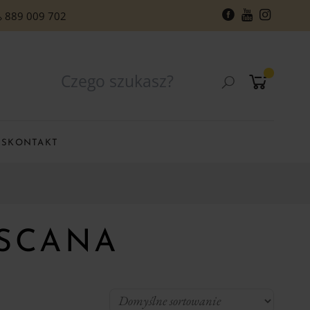
889 009 702
RS
KONTAKT
OSCANA