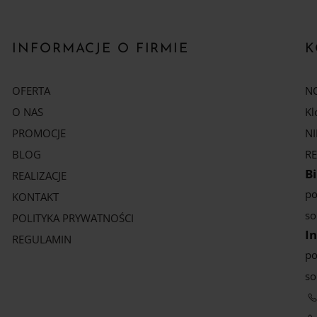
INFORMACJE O FIRMIE
K
OFERTA
NO
O NAS
Kl
PROMOCJE
NI
BLOG
RE
B
REALIZACJE
po
KONTAKT
so
POLITYKA PRYWATNOŚCI
In
REGULAMIN
po
so