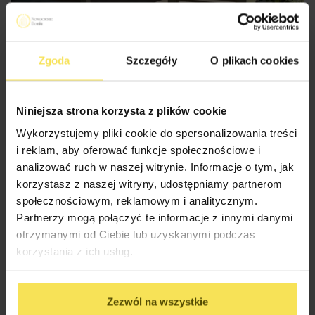
Zgoda
Szczegóły
O plikach cookies
ALTANA OGRODOWA BARI WARIANT 10 (400CM X 400CM) –
SOSNA NATURALNA (OPCJA)
Niniejsza strona korzysta z plików cookie
9 920
zł
Wykorzystujemy pliki cookie do spersonalizowania treści
Rozmiar: 4x4m
Powierzchnia: 16m2
i reklam, aby oferować funkcje społecznościowe i
analizować ruch w naszej witrynie. Informacje o tym, jak
korzystasz z naszej witryny, udostępniamy partnerom
społecznościowym, reklamowym i analitycznym.
Partnerzy mogą połączyć te informacje z innymi danymi
otrzymanymi od Ciebie lub uzyskanymi podczas
korzystania z ich usług.
Zezwól na wszystkie