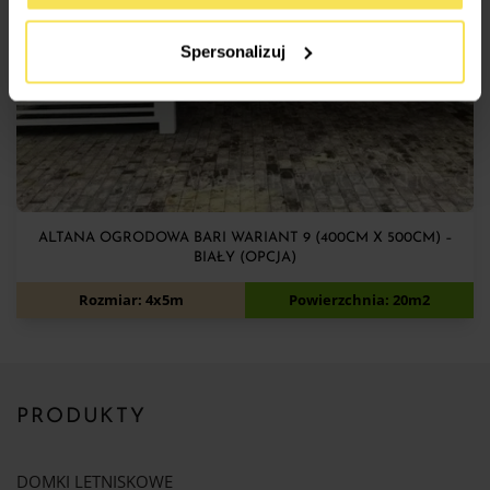
SKONFIGURUJ
Spersonalizuj
ALTANA OGRODOWA BARI WARIANT 9 (400CM X 500CM) –
BIAŁY (OPCJA)
11 000
zł
Rozmiar: 4x5m
Powierzchnia: 20m2
PRODUKTY
DOMKI LETNISKOWE