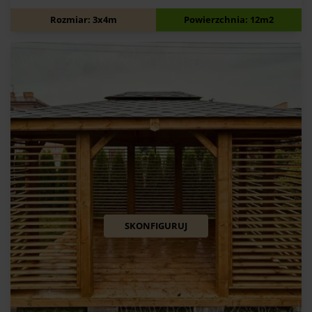
6 500
zł
Rozmiar: 3x4m
Powierzchnia: 12m2
SKONFIGURUJ