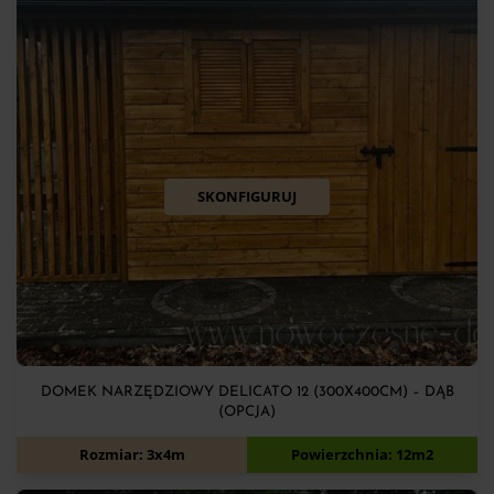
SKONFIGURUJ
DOMEK NARZĘDZIOWY DELICATO 12 (300X400CM) – DĄB
(OPCJA)
8 400
zł
Rozmiar: 3x4m
Powierzchnia: 12m2