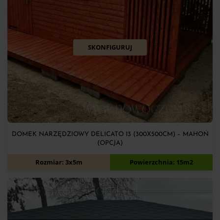
SKONFIGURUJ
DOMEK NARZĘDZIOWY DELICATO 13 (300X500CM) – MAHOŃ
(OPCJA)
10 720
zł
Rozmiar: 3x5m
Powierzchnia: 15m2