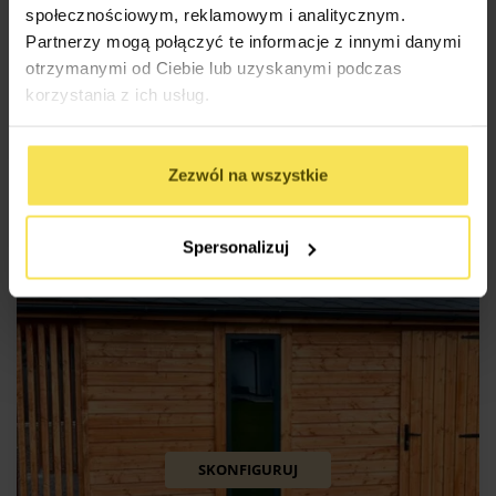
społecznościowym, reklamowym i analitycznym.
Partnerzy mogą połączyć te informacje z innymi danymi
otrzymanymi od Ciebie lub uzyskanymi podczas
DOMEK NARZĘDZIOWY DELICATO 7 (300X500CM) – DĄB
korzystania z ich usług.
(OPCJA)
10 350
zł
Rozmiar: 3x5m
Powierzchnia: 15m2
Zezwól na wszystkie
Spersonalizuj
SKONFIGURUJ