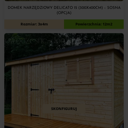
DOMEK NARZĘDZIOWY DELICATO 15 (300X400CM) – SOSNA
(OPCJA)
8 300
zł
Rozmiar: 3x4m
Powierzchnia: 12m2
SKONFIGURUJ