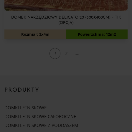
DOMEK NARZĘDZIOWY DELICATO 20 (300X400CM) – TIK
(OPCJA)
7 900
zł
Rozmiar: 3x4m
Powierzchnia: 12m2
1
2
→
PRODUKTY
DOMKI LETNISKOWE
DOMKI LETNISKOWE CAŁOROCZNE
DOMKI LETNISKOWE Z PODDASZEM