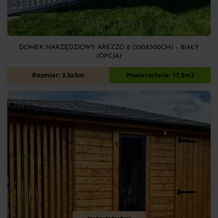
DOMEK NARZĘDZIOWY AREZZO 8 (350X500CM) – BIAŁY
(OPCJA)
12 075
zł
Rozmiar: 3,5x5m
Powierzchnia: 17,5m2