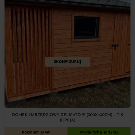
SKONFIGURUJ
DOMEK NARZĘDZIOWY DELICATO 21 (300X400CM) – TIK
(OPCJA)
7 900
zł
Rozmiar: 3x4m
Powierzchnia: 12m2