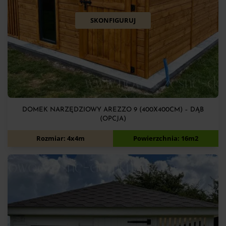
SKONFIGURUJ
DOMEK NARZĘDZIOWY AREZZO 9 (400X400CM) – DĄB
(OPCJA)
11 040
zł
Rozmiar: 4x4m
Powierzchnia: 16m2