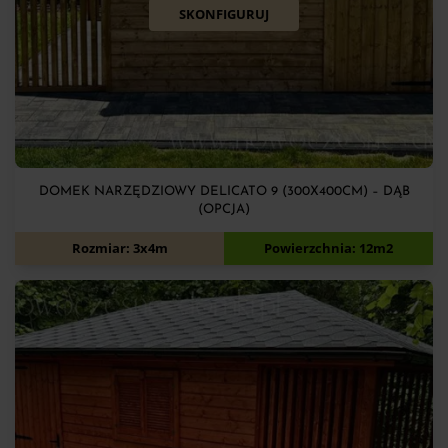
SKONFIGURUJ
DOMEK NARZĘDZIOWY DELICATO 9 (300X400CM) – DĄB
(OPCJA)
7 900
zł
Rozmiar: 3x4m
Powierzchnia: 12m2