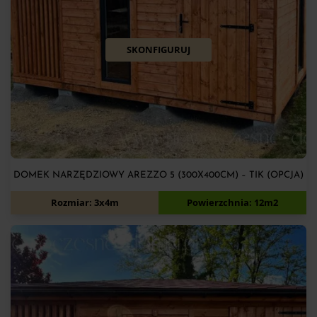
SKONFIGURUJ
DOMEK NARZĘDZIOWY AREZZO 5 (300X400CM) – TIK (OPCJA)
9 540
zł
Rozmiar: 3x4m
Powierzchnia: 12m2