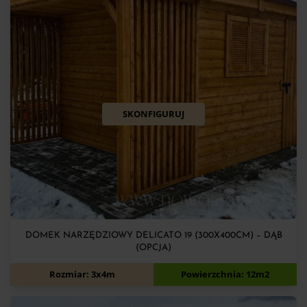
SKONFIGURUJ
DOMEK NARZĘDZIOWY DELICATO 19 (300X400CM) – DĄB
(OPCJA)
7 900
zł
Rozmiar: 3x4m
Powierzchnia: 12m2