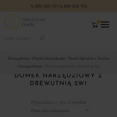
O NAS
Domki Letniskowe Całoroczne
Domki Letniskowe z Poddaszem
Domki Letniskowe Premium
Domki z dachem jednospadowym
Domki z dachem dwuspadowym
Małe domki Letniskowe na działkę ROD
Domki ogrodowe w stylu Modern
889 009 701
889 009 702
Strona główna
/
Projekty Indywidualne
/
Domki Ogrodowe z Dachem
Czterospadowym
/ Domek narzędziowy z drewutnią 2w1
DOMEK NARZĘDZIOWY Z
DREWUTNIĄ 2W1
Wyświetlanie 1–24 z 32 wyników