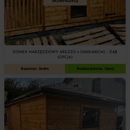
SKONFIGURUJ
DOMEK NARZĘDZIOWY AREZZO 4 (300X400CM) – DĄB
(OPCJA)
8 700
zł
Rozmiar: 3x4m
Powierzchnia: 12m2