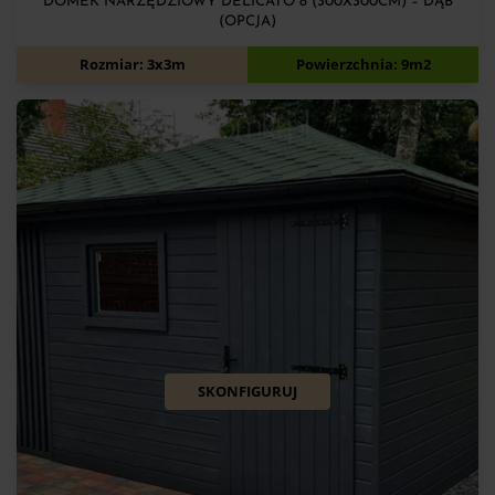
DOMEK NARZĘDZIOWY DELICATO 8 (300X300CM) – DĄB
(OPCJA)
6 900
zł
Rozmiar: 3x3m
Powierzchnia: 9m2
SKONFIGURUJ