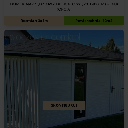
DOMEK NARZĘDZIOWY DELICATO 22 (300X400CM) – DĄB
(OPCJA)
7 900
zł
Rozmiar: 3x4m
Powierzchnia: 12m2
SKONFIGURUJ