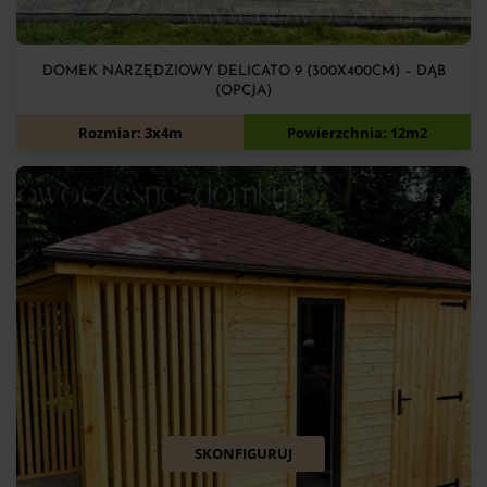
DOMEK NARZĘDZIOWY DELICATO 9 (300X400CM) – DĄB
(OPCJA)
7 900
zł
Rozmiar: 3x4m
Powierzchnia: 12m2
SKONFIGURUJ