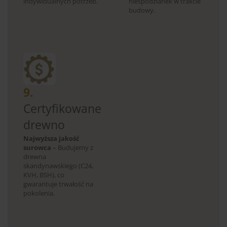
indywidualnych potrzeb.
niespodzianek w trakcie
budowy.
9.
Certyfikowane
drewno
Najwyższa jakość
surowca
– Budujemy z
drewna
skandynawskiego (C24,
KVH, BSH), co
gwarantuje trwałość na
pokolenia.