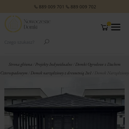
O NAS
Domki Letniskowe Całoroczne
Domki Letniskowe z Poddaszem
Domki Letniskowe Premium
Domki z dachem jednospadowym
Domki z dachem dwuspadowym
Małe domki Letniskowe na działkę ROD
Domki ogrodowe w stylu Modern
889 009 701
889 009 702
Strona główna
/
Projekty Indywidualne
/
Domki Ogrodowe z Dachem
Czterospadowym
/
Domek narzędziowy z drewutnią 2w1
/ Domek Narzędziowy
Delicato 3 (300x300cm) – Szary (opcja)