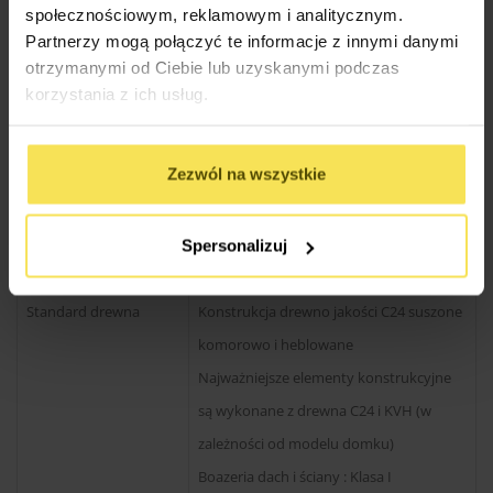
społecznościowym, reklamowym i analitycznym.
Partnerzy mogą połączyć te informacje z innymi danymi
otrzymanymi od Ciebie lub uzyskanymi podczas
korzystania z ich usług.
Standard wykonania
Stan surowy zamknięty
Zezwól na wszystkie
Technologia produkcji
System szkieletowy / kanadyjski
Gatunek drewna
Sosna, Świerk
Spersonalizuj
Standard drewna
Konstrukcja drewno jakości C24 suszone
komorowo i heblowane
Najważniejsze elementy konstrukcyjne
są wykonane z drewna C24 i KVH (w
zależności od modelu domku)
Boazeria dach i ściany : Klasa I