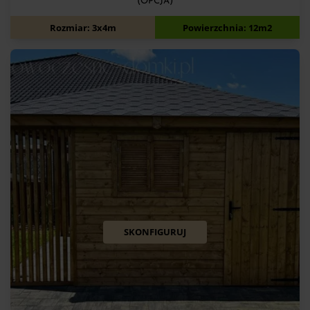
(OPCJA)
8 900
zł
Rozmiar: 3x4m
Powierzchnia: 12m2
SKONFIGURUJ