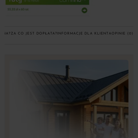
CENA?
ZA CO JEST DOPŁATA?
INFORMACJE DLA KLIENTA
OPINIE (0)