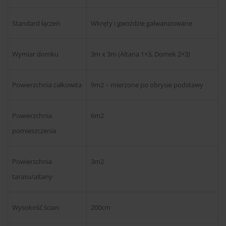
Standard łączeń
Wkręty i gwoździe galwanizowane
Wymiar domku
3m x 3m (Altana 1×3, Domek 2×3)
Powierzchnia całkowita
9m2 – mierzone po obrysie podstawy
Powierzchnia
6m2
pomieszczenia
Powierzchnia
3m2
tarasu/altany
Wysokość ścian
200cm