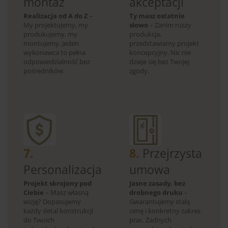
montaż
akceptacji
Realizacja od A do Z
–
Ty masz ostatnie
My projektujemy, my
słowo
– Zanim ruszy
produkujemy, my
produkcja,
montujemy. Jeden
przedstawiamy projekt
wykonawca to pełna
koncepcyjny. Nic nie
odpowiedzialność bez
dzieje się bez Twojej
pośredników.
zgody.
7.
8.
Przejrzysta
Personalizacja
umowa
Projekt skrojony pod
Jasne zasady, bez
Ciebie
– Masz własną
drobnego druku
–
wizję? Dopasujemy
Gwarantujemy stałą
każdy detal konstrukcji
cenę i konkretny zakres
do Twoich
prac. Żadnych