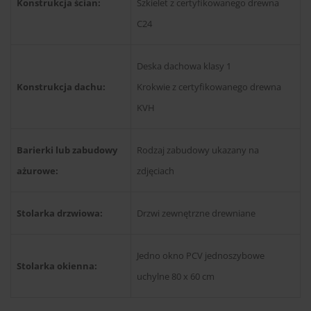
Konstrukcja ścian:
Szkielet z certyfikowanego drewna
C24
Deska dachowa klasy 1
Konstrukcja dachu:
Krokwie z certyfikowanego drewna
KVH
Barierki lub zabudowy
Rodzaj zabudowy ukazany na
ażurowe:
zdjęciach
Stolarka drzwiowa:
Drzwi zewnętrzne drewniane
Jedno okno PCV jednoszybowe
Stolarka okienna:
uchylne 80 x 60 cm