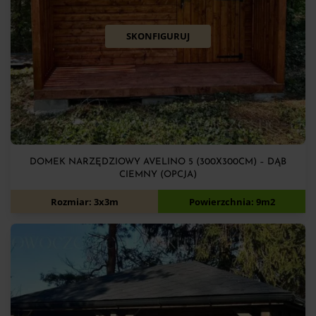
SKONFIGURUJ
DOMEK NARZĘDZIOWY AVELINO 5 (300X300CM) – DĄB
CIEMNY (OPCJA)
6 900
zł
Rozmiar: 3x3m
Powierzchnia: 9m2