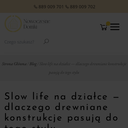
O NAS
Domki Letniskowe Całoroczne
Domki Letniskowe z Poddaszem
Domki z dachem jednospadowym
Domki z dachem dwuspadowym
Małe domki Letniskowe na działkę ROD
Domki ogrodowe w stylu Modern
889 009 701
889 009 702
Strona Główna
/
Blog
/ Slow life na działce — dlaczego drewniane konstrukcje
pasują do tego stylu
Slow life na działce —
dlaczego drewniane
konstrukcje pasują do