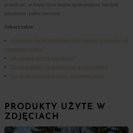
przestrzeń, w której życie będzie spokojniejsze, bardziej
świadome i pełne harmonii.
Zobacz także
Drewniane domki letniskowe jako miejsce na ucieczkę od
miejskiego zgiełku
Jak urządzić domek letniskowy?
Ogród marzeń – co powinno się w nim znaleźć?
Czy da się korzystać z altany ogrodowej zimą?
PRODUKTY UŻYTE W
ZDJĘCIACH