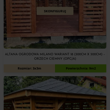
SKONFIGURUJ
ALTANA OGRODOWA MILANO WARIANT 18 (300CM X 300CM) –
ORZECH CIEMNY (OPCJA)
6 080
zł
Rozmiar: 3x3m
Powierzchnia: 9m2