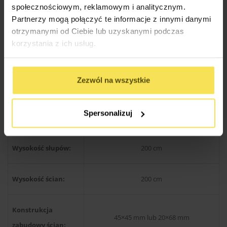
społecznościowym, reklamowym i analitycznym.
Wysokość w
300 cm
Partnerzy mogą połączyć te informacje z innymi danymi
szczycie:
otrzymanymi od Ciebie lub uzyskanymi podczas
korzystania z ich usług.
Kąt nachylenia
22 stopnie
dachu:
Zezwól na wszystkie
9×9 cm ( z możliwością zmiany na grubsze
Słupy nośne:
Spersonalizuj
)
Wysokość słupów:
200 cm
Wysokość ścian:
200 cm
Konstrukcja
45×45 mm lub 20×68 mm
zabudowy ścian: