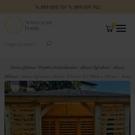
O NAS
Domki Letniskowe Całoroczne
Domki Letniskowe z Poddaszem
Domki Letniskowe Premium
Domki z dachem jednospadowym
Domki z dachem dwuspadowym
Małe domki Letniskowe na działkę ROD
Domki ogrodowe w stylu Modern
889 009 701
889 009 702
Strona główna
/
Projekty Indywidualne
/
Altany Ogrodowe
/
Altany
Milano
/ Altana Ogrodowa Milano Wariant 26 (300cm x 300cm) – Sosna
Naturalna (opcja)