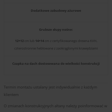
Dodatkowe zabudowy ażurowe
Grubsze słupy nośne:
12×12
cm lub
14×14
cm z certyfikowanego drewna KVH,
czterostronnie heblowane z zaokrąglonymi krawędziami
Czapka na dach dostosowana do wielkości konstrukcji
Termin montażu ustalany jest indywidualnie z każdym
klientem
O zmianach konstrukcyjnych altany należy poinformować w