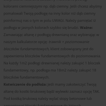
kolorami ciemniejszymi np. dąb ciemny. Jeśli chcesz abyśmy
pomalowali Twoją podłogę na inny kolor niż dąb ciemny
poinformuj nas o tym w polu UWAGI. Należy pamiętać iż
podłoga w jasnych kolorach szybko się brudzi.
Ważne:
Zamawiając altanę z podłogą drewnianą oraz wybierając w
naszym kalkulatorze opcję:
trawnik + poziomowanie
bloczków fundamentowych
, klient zobowiązany jest do
zapewnienia bloczków fundamentowych do poziomowania.
Na każdy 1m2 podłogi drewnianej należy zakupić 1 bloczek
fundamentowy, np. podłoga ma 18m2 należy zakupić 18
bloczków fundamentowych.
Kotwiczenie do podłoża:
Jeśli mamy zakotwiczyć Twoją
altanę do kostki brukowej bądź wylewki zaznacz opcję TAK.
Pod kostką brukową należy wylać stopy betonowe lub
zamontować bloczki fundamentowe do których