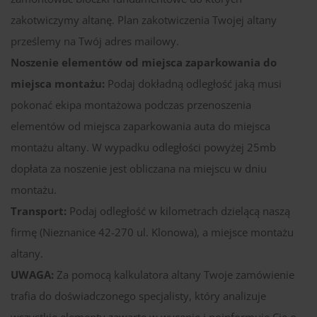
zakotwiczymy altanę. Plan zakotwiczenia Twojej altany
prześlemy na Twój adres mailowy.
Noszenie elementów od miejsca zaparkowania do
miejsca montażu:
Podaj dokładną odległość jaką musi
pokonać ekipa montażowa podczas przenoszenia
elementów od miejsca zaparkowania auta do miejsca
montażu altany. W wypadku odległości powyżej 25mb
dopłata za noszenie jest obliczana na miejscu w dniu
montażu.
Transport:
Podaj odległość w kilometrach dzielącą naszą
firmę (Nieznanice 42-270 ul. Klonowa), a miejsce montażu
altany.
UWAGA:
Za pomocą kalkulatora altany Twoje zamówienie
trafia do doświadczonego specjalisty, który analizuje
wszystkie elementy zawarte w wycenie i poinformuje Cię o