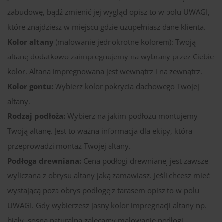
zabudowę, bądź zmienić jej wygląd opisz to w polu UWAGI,
które znajdziesz w miejscu gdzie uzupełniasz dane klienta.
Kolor altany
(malowanie jednokrotne kolorem): Twoją
altanę dodatkowo zaimpregnujemy na wybrany przez Ciebie
kolor. Altana impregnowana jest wewnątrz i na zewnątrz.
Kolor gontu:
Wybierz kolor pokrycia dachowego Twojej
altany.
Rodzaj podłoża:
Wybierz na jakim podłożu montujemy
Twoją altanę. Jest to ważna informacja dla ekipy, która
przeprowadzi montaż Twojej altany.
Podłoga drewniana:
Cena podłogi drewnianej jest zawsze
wyliczana z obrysu altany jaką zamawiasz. Jeśli chcesz mieć
wystającą poza obrys podłogę z tarasem opisz to w polu
UWAGI. Gdy wybierzesz jasny kolor impregnacji altany np.
biały, sosna naturalna zalecamy malowanie podłogi