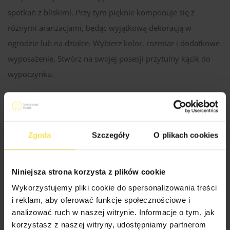
spotkań z bliskimi. Przy tym pięknie komponuje się z
różnymi aranżacjami, będąc wyjątkową dekoracją w
ogrodzie lub na działce. Wybierz kolor, rozmiar i dodatkowe
wyposażenie. Stwórz na swojej posesji przytulny kącik do
wypoczynku.
Specyfikacja Techniczna Altan
Zgoda
Szczegóły
O plikach cookies
Drewno produkcji skandynawskiej
Rodzaj materiału:
Niniejsza strona korzysta z plików cookie
świerkowe / sosnowe
Wykorzystujemy pliki cookie do spersonalizowania treści
i reklam, aby oferować funkcje społecznościowe i
Konstrukcja dachu:
Kantówka 38×89 mm
analizować ruch w naszej witrynie. Informacje o tym, jak
korzystasz z naszej witryny, udostępniamy partnerom