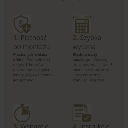
1.
Płatność
2.
Szybka
po montażu
wycena
Płacisz, gdy widzisz
Błyskawiczny
efekt
– Zero zaliczek i
kosztorys
– Wycenę
ukrytych kosztów.
otrzymasz w zaledwie 5
Rozliczamy się dopiero
minut. Działamy online
wtedy, gdy Twój domek
lub telefonicznie,
jest gotowy.
szanując Twój czas.
3.
Wsparcie
4.
Instrukcje