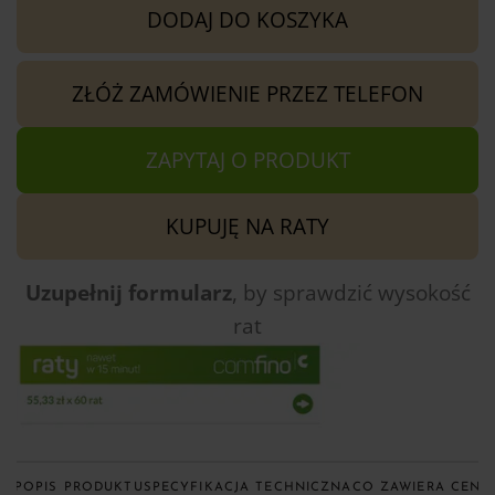
DODAJ DO KOSZYKA
ZŁÓŻ ZAMÓWIENIE PRZEZ TELEFON
ZAPYTAJ O PRODUKT
KUPUJĘ NA RATY
Uzupełnij formularz
, by sprawdzić
wysokość
rat
KUP
OPIS PRODUKTU
SPECYFIKACJA TECHNICZNA
CO ZAWIERA CENA