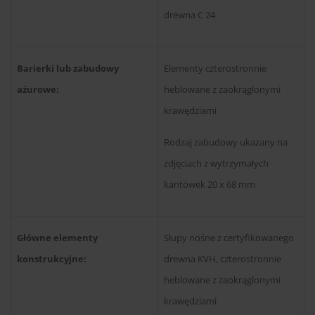
drewna C 24
Barierki lub zabudowy
Elementy czterostronnie
ażurowe:
heblowane z zaokrąglonymi
krawędziami
Rodzaj zabudowy ukazany na
zdjęciach z wytrzymałych
kantówek 20 x 68 mm
Główne elementy
Słupy nośne z certyfikowanego
konstrukcyjne:
drewna KVH, czterostronnie
heblowane z zaokrąglonymi
krawędziami