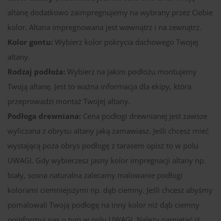
altanę dodatkowo zaimpregnujemy na wybrany przez Ciebie
kolor. Altana impregnowana jest wewnątrz i na zewnątrz.
Kolor gontu:
Wybierz kolor pokrycia dachowego Twojej
altany.
Rodzaj podłoża:
Wybierz na jakim podłożu montujemy
Twoją altanę. Jest to ważna informacja dla ekipy, która
przeprowadzi montaż Twojej altany.
Podłoga drewniana:
Cena podłogi drewnianej jest zawsze
wyliczana z obrysu altany jaką zamawiasz. Jeśli chcesz mieć
wystającą poza obrys podłogę z tarasem opisz to w polu
UWAGI. Gdy wybierzesz jasny kolor impregnacji altany np.
biały, sosna naturalna zalecamy malowanie podłogi
kolorami ciemniejszymi np. dąb ciemny. Jeśli chcesz abyśmy
pomalowali Twoją podłogę na inny kolor niż dąb ciemny
poinformuj nas o tym w polu UWAGI. Należy pamiętać iż