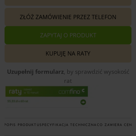
ZŁÓŻ ZAMÓWIENIE PRZEZ TELEFON
ZAPYTAJ O PRODUKT
KUPUJĘ NA RATY
Uzupełnij formularz
, by sprawdzić
wysokość
rat
KUP
OPIS PRODUKTU
SPECYFIKACJA TECHNICZNA
CO ZAWIERA CENA