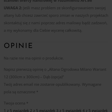
stanowi oferty handlowej w rozumieniu Art.66
UWAGA 2:
Jeśli masz problem ze skonfigurowaniem swojej
altany lub chcesz zawrzeć sporo zmian w naszych projektach
skontaktuj się z nami poprzez adres mailowy bądź zadzwoń,
a my wykonamy dla Ciebie wycenę całkowitą.
OPINIE
Na razie nie ma opinii o produkcie.
Napisz pierwszą opinię o „Altana Ogrodowa Milano Wariant
12 (300cm x 300cm) – Dąb (opcja)”
Twój adres email nie zostanie opublikowany.
Wymagane
pola są oznaczone
*
Twoja ocena
*
1 z 5 gwiazdek
2 z 5 gwiazdek
3 z 5 gwiazdek
4 z 5 gwiazdek