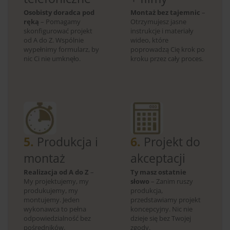
Osobisty doradca pod
Montaż bez tajemnic
–
ręką
– Pomagamy
Otrzymujesz jasne
skonfigurować projekt
instrukcje i materiały
od A do Z. Wspólnie
wideo, które
wypełnimy formularz, by
poprowadzą Cię krok po
nic Ci nie umknęło.
kroku przez cały proces.
5.
Produkcja i
6.
Projekt do
montaż
akceptacji
Realizacja od A do Z
–
Ty masz ostatnie
My projektujemy, my
słowo
– Zanim ruszy
produkujemy, my
produkcja,
montujemy. Jeden
przedstawiamy projekt
wykonawca to pełna
koncepcyjny. Nic nie
odpowiedzialność bez
dzieje się bez Twojej
pośredników.
zgody.