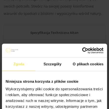
swoich potrzeb. Stwórz na swojej posesji komfortowe
warunki do spotkań z bliskimi i wypoczynku wśród natury.
Specyfikacja Techniczna Altan
Drewno produkcji skandynawskiej
Rodzaj materiału:
świerkowe / sosnowe
Zgoda
Szczegóły
O plikach cookies
Konstrukcja dachu:
Kantówka 38×89 mm
Niniejsza strona korzysta z plików cookie
Wykorzystujemy pliki cookie do spersonalizowania treści
Wysokość w
i reklam, aby oferować funkcje społecznościowe i
300 cm
szczycie:
analizować ruch w naszej witrynie. Informacje o tym, jak
korzystasz z naszej witryny, udostępniamy partnerom