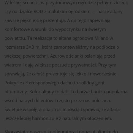
W leśnej scenerii, w przydomowym ogrodzie pełnym zieleni,
czy na działce ROD z malutkim ogródkiem — nasze altany
zawsze pięknie się prezentują. A do tego zapewniają
komfortowe warunki do wypoczynku na świeżym
powietrzu. Ta realizacja to altana ogrodowa Milano w
rozmiarze 3×3 m, którą zamontowaliśmy na podłodze o
większej powierzchni. Ażurowe ścianki osłaniają przed
wiatrem i dają większe poczucie prywatności. Przy tym
sprawiają, że całość prezentuje się lekko i nowocześnie.
Pokrycie czterospadowego dachu to solidny gont
bitumiczny. Kolor altany to dąb. To barwa bardzo popularna
wśród naszych klientów i często przez nas polecana.
Świetnie współgra ona z roślinnością i sprawia, że altana
jeszcze lepiej harmonizuje z naturalnym otoczeniem.
Skorzystaj z naszego konfiguratora i dopasuj altankę do