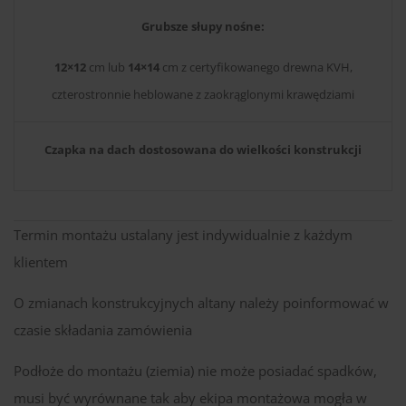
Grubsze słupy nośne:
12×12
cm lub
14×14
cm z certyfikowanego drewna KVH,
czterostronnie heblowane z zaokrąglonymi krawędziami
Czapka na dach dostosowana do wielkości konstrukcji
Termin montażu ustalany jest indywidualnie z każdym
klientem
O zmianach konstrukcyjnych altany należy poinformować w
czasie składania zamówienia
Podłoże do montażu (ziemia) nie może posiadać spadków,
musi być wyrównane tak aby ekipa montażowa mogła w