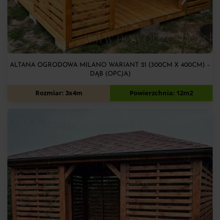
ALTANA OGRODOWA MILANO WARIANT 21 (300CM X 400CM) –
DĄB (OPCJA)
7 100
zł
Rozmiar: 3x4m
Powierzchnia: 12m2