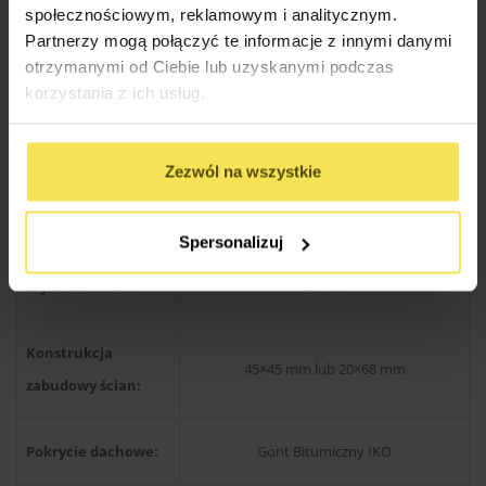
społecznościowym, reklamowym i analitycznym.
Kąt nachylenia
22 stopnie
Partnerzy mogą połączyć te informacje z innymi danymi
dachu:
otrzymanymi od Ciebie lub uzyskanymi podczas
korzystania z ich usług.
9×9 cm ( z możliwością zmiany na grubsze
Słupy nośne:
)
Zezwól na wszystkie
Wysokość słupów:
200 cm
Spersonalizuj
Wysokość ścian:
200 cm
Konstrukcja
45×45 mm lub 20×68 mm
zabudowy ścian:
Pokrycie dachowe:
Gont Bitumiczny IKO