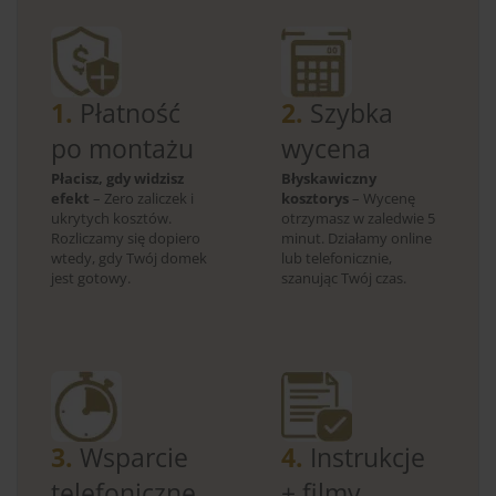
1.
Płatność
2.
Szybka
po montażu
wycena
Płacisz, gdy widzisz
Błyskawiczny
efekt
– Zero zaliczek i
kosztorys
– Wycenę
ukrytych kosztów.
otrzymasz w zaledwie 5
Rozliczamy się dopiero
minut. Działamy online
wtedy, gdy Twój domek
lub telefonicznie,
jest gotowy.
szanując Twój czas.
3.
Wsparcie
4.
Instrukcje
telefoniczne
+ filmy