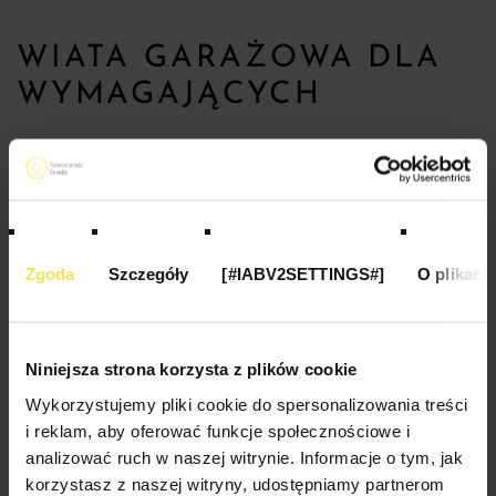
WIATA GARAŻOWA DLA
WYMAGAJĄCYCH
Jako alternatywę dla garażu można postawić
drewnianą
wiatę garażową
. Te wolnostojące konstrukcje zachwycają
swoją
estetyką
. Zazwyczaj mają proste, półokrągłe albo
dwuspadowe dachy. Wykonanie z drewna sprawia, że wiata
Zgoda
Szczegóły
[#IABV2SETTINGS#]
O plikach
doskonale komponuje się w przestrzeń ogrodu czy działki
rekreacyjnej. Świetnie
współgra z zielenią
i wyjątkowo
efektownie się prezentuje. Niewątpliwą zaletą tego
Niniejsza strona korzysta z plików cookie
rozwiązania są relatywnie niewielkie koszty. Wyróżnia go
Wykorzystujemy pliki cookie do spersonalizowania treści
również krótki czas realizacji inwestycji. Montaż wiaty trwa
i reklam, aby oferować funkcje społecznościowe i
bowiem kilka, maksymalnie kilkanaście godzin.
analizować ruch w naszej witrynie. Informacje o tym, jak
korzystasz z naszej witryny, udostępniamy partnerom