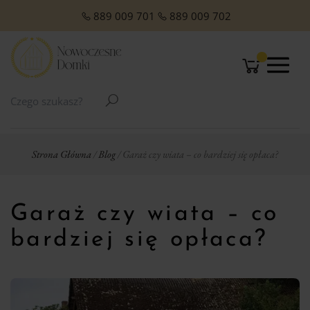
O NAS
Domki Letniskowe Całoroczne
Domki Letniskowe z Poddaszem
Domki z dachem jednospadowym
Domki z dachem dwuspadowym
Małe domki Letniskowe na działkę ROD
Domki ogrodowe w stylu Modern
889 009 701
889 009 702
Strona Główna
/
Blog
/ Garaż czy wiata – co bardziej się opłaca?
Garaż czy wiata – co
bardziej się opłaca?