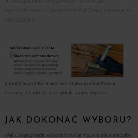
📌
Wiata już zdobi Twoją posesję? Sprawdź, jak
zagospodarować otoczenie wokół niej! Zobacz inspiracje na
naszym blogu!
Impregnacja drewna pędzlem zapewnia długotrwałą
ochronę i odporność na czynniki atmosferyczne.
JAK DOKONAĆ WYBORU?
Weź uwagę przede wszystkim swoje indywidualne potrzeby