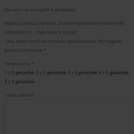
Na razie nie ma opinii o produkcie.
Napisz pierwszą opinię o „Domek Narzędziowy Avelino 40
(400x400cm) – Dąb Ciemny (opcja)”
Twój adres email nie zostanie opublikowany.
Wymagane
pola są oznaczone
*
Twoja ocena
*
1 z 5 gwiazdek
2 z 5 gwiazdek
3 z 5 gwiazdek
4 z 5 gwiazdek
5 z 5 gwiazdek
Twoja opinia
*