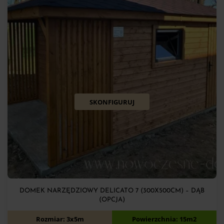
SKONFIGURUJ
DOMEK NARZĘDZIOWY DELICATO 7 (300X500CM) – DĄB
(OPCJA)
10 350
zł
Rozmiar: 3x5m
Powierzchnia: 15m2