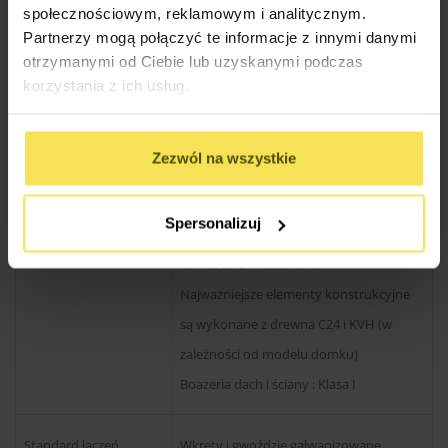
społecznościowym, reklamowym i analitycznym.
Partnerzy mogą połączyć te informacje z innymi danymi
Standard wykonania
Stan surowy zamknięty
otrzymanymi od Ciebie lub uzyskanymi podczas
korzystania z ich usług.
Technologia produkcji
System szkieletowy / kanadyjski
Zezwól na wszystkie
Gatunek drewna
Sosna, Świerk
Spersonalizuj
Standard drewna
Konstrukcja drewno jakości C24 suszone
komorowo i heblowane
Najważniejsze elementy konstrukcyjne
są wykonane z drewna C24 i KVH (w
zależności od modelu domku)
Boazeria dach i ściany : Klasa I
Standard łączeń
Wkręty i gwoździe galwanizowane