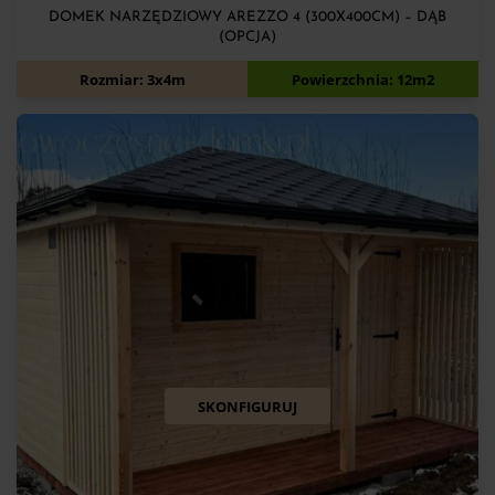
DOMEK NARZĘDZIOWY AREZZO 4 (300X400CM) – DĄB
(OPCJA)
8 700
zł
Rozmiar: 3x4m
Powierzchnia: 12m2
SKONFIGURUJ