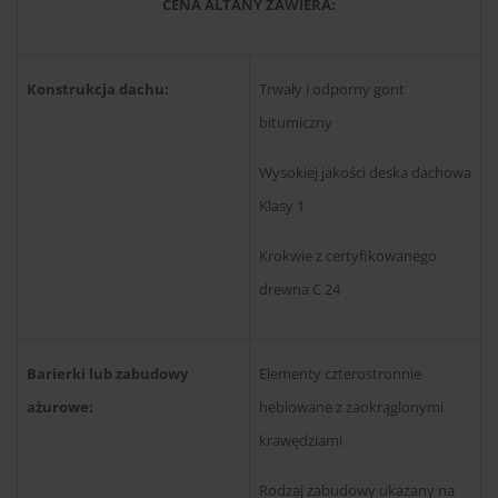
CENA ALTANY ZAWIERA:
Konstrukcja dachu:
Trwały i odporny gont
bitumiczny
Wysokiej jakości deska dachowa
Klasy 1
Krokwie z certyfikowanego
drewna C 24
Barierki lub zabudowy
Elementy czterostronnie
ażurowe:
heblowane z zaokrąglonymi
krawędziami
Rodzaj zabudowy ukazany na