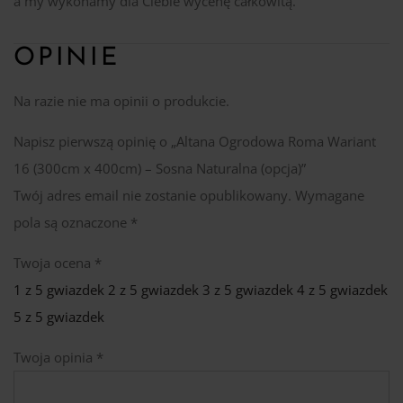
a my wykonamy dla Ciebie wycenę całkowitą.
OPINIE
Na razie nie ma opinii o produkcie.
Napisz pierwszą opinię o „Altana Ogrodowa Roma Wariant
16 (300cm x 400cm) – Sosna Naturalna (opcja)”
Twój adres email nie zostanie opublikowany.
Wymagane
pola są oznaczone
*
Twoja ocena
*
1 z 5 gwiazdek
2 z 5 gwiazdek
3 z 5 gwiazdek
4 z 5 gwiazdek
5 z 5 gwiazdek
Twoja opinia
*