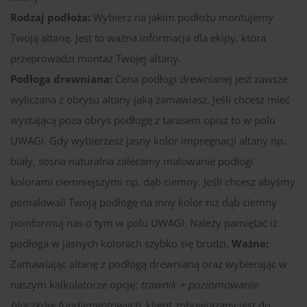
Rodzaj podłoża:
Wybierz na jakim podłożu montujemy
Twoją altanę. Jest to ważna informacja dla ekipy, która
przeprowadzi montaż Twojej altany.
Podłoga drewniana:
Cena podłogi drewnianej jest zawsze
wyliczana z obrysu altany jaką zamawiasz. Jeśli chcesz mieć
wystającą poza obrys podłogę z tarasem opisz to w polu
UWAGI. Gdy wybierzesz jasny kolor impregnacji altany np.
biały, sosna naturalna zalecamy malowanie podłogi
kolorami ciemniejszymi np. dąb ciemny. Jeśli chcesz abyśmy
pomalowali Twoją podłogę na inny kolor niż dąb ciemny
poinformuj nas o tym w polu UWAGI. Należy pamiętać iż
podłoga w jasnych kolorach szybko się brudzi.
Ważne:
Zamawiając altanę z podłogą drewnianą oraz wybierając w
naszym kalkulatorze opcję:
trawnik + poziomowanie
bloczków fundamentowych
, klient zobowiązany jest do