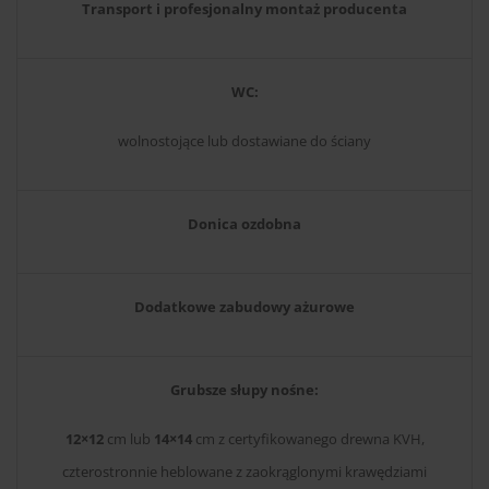
Transport i profesjonalny montaż producenta
WC:
wolnostojące lub dostawiane do ściany
Donica ozdobna
Dodatkowe zabudowy ażurowe
Grubsze słupy nośne:
12×12
cm lub
14×14
cm z certyfikowanego drewna KVH,
czterostronnie heblowane z zaokrąglonymi krawędziami