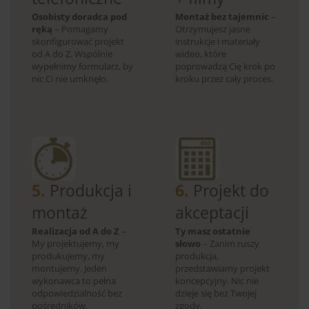
Osobisty doradca pod
Montaż bez tajemnic
–
ręką
– Pomagamy
Otrzymujesz jasne
skonfigurować projekt
instrukcje i materiały
od A do Z. Wspólnie
wideo, które
wypełnimy formularz, by
poprowadzą Cię krok po
nic Ci nie umknęło.
kroku przez cały proces.
5.
Produkcja i
6.
Projekt do
montaż
akceptacji
Realizacja od A do Z
–
Ty masz ostatnie
My projektujemy, my
słowo
– Zanim ruszy
produkujemy, my
produkcja,
montujemy. Jeden
przedstawiamy projekt
wykonawca to pełna
koncepcyjny. Nic nie
odpowiedzialność bez
dzieje się bez Twojej
pośredników.
zgody.