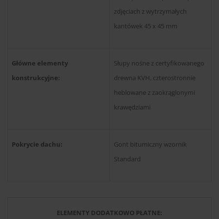
zdjęciach z wytrzymałych
kantówek 45 x 45 mm
Główne elementy
Słupy nośne z certyfikowanego
konstrukcyjne:
drewna KVH, czterostronnie
heblowane z zaokrąglonymi
krawędziami
Pokrycie dachu:
Gont bitumiczny wzornik
Standard
ELEMENTY DODATKOWO PŁATNE: