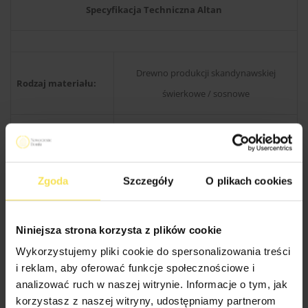
Specyfikacja Techniczna Altan
Drewno produkcji skandynawskiej
Rodzaj materiału:
świerkowe / sosnowe
Konstrukcja dachu:
Kantówka 38×89 mm
Wysokość w
Zgoda
Szczegóły
O plikach cookies
300 cm
szczycie:
Niniejsza strona korzysta z plików cookie
Kąt nachylenia
22 stopnie
Wykorzystujemy pliki cookie do spersonalizowania treści
dachu:
i reklam, aby oferować funkcje społecznościowe i
analizować ruch w naszej witrynie. Informacje o tym, jak
korzystasz z naszej witryny, udostępniamy partnerom
9×9 cm ( z możliwością zmiany na grubsze