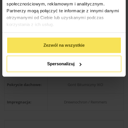
Słupy nośne:
społecznościowym, reklamowym i analitycznym.
)
Partnerzy mogą połączyć te informacje z innymi danymi
otrzymanymi od Ciebie lub uzyskanymi podczas
Wysokość słupów:
200 cm
korzystania z ich usług.
Wysokość ścian:
200 cm
Zezwól na wszystkie
Konstrukcja
45×45 mm lub 20×68 mm
Spersonalizuj
zabudowy ścian:
Pokrycie dachowe:
Gont Bitumiczny IKO
Impregnacja:
Drewnochron / Remmers