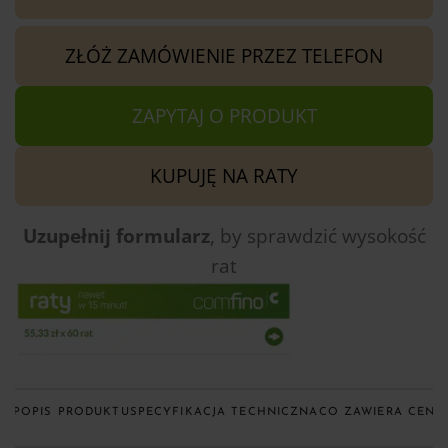
ZŁÓŻ ZAMÓWIENIE PRZEZ TELEFON
ZAPYTAJ O PRODUKT
KUPUJĘ NA RATY
Uzupełnij formularz
, by sprawdzić
wysokość
rat
KUP
OPIS PRODUKTU
SPECYFIKACJA TECHNICZNA
CO ZAWIERA CENA