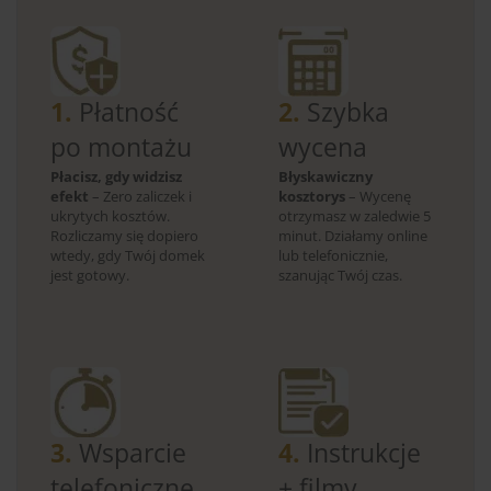
1.
Płatność
2.
Szybka
po montażu
wycena
Płacisz, gdy widzisz
Błyskawiczny
efekt
– Zero zaliczek i
kosztorys
– Wycenę
ukrytych kosztów.
otrzymasz w zaledwie 5
Rozliczamy się dopiero
minut. Działamy online
wtedy, gdy Twój domek
lub telefonicznie,
jest gotowy.
szanując Twój czas.
3.
Wsparcie
4.
Instrukcje
telefoniczne
+ filmy