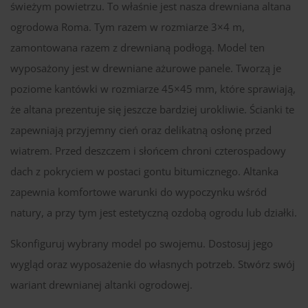
świeżym powietrzu. To właśnie jest nasza drewniana altana
ogrodowa Roma. Tym razem w rozmiarze 3×4 m,
zamontowana razem z drewnianą podłogą. Model ten
wyposażony jest w drewniane ażurowe panele. Tworzą je
poziome kantówki w rozmiarze 45×45 mm, które sprawiają,
że altana prezentuje się jeszcze bardziej urokliwie. Ścianki te
zapewniają przyjemny cień oraz delikatną osłonę przed
wiatrem. Przed deszczem i słońcem chroni czterospadowy
dach z pokryciem w postaci gontu bitumicznego. Altanka
zapewnia komfortowe warunki do wypoczynku wśród
natury, a przy tym jest estetyczną ozdobą ogrodu lub działki.
Skonfiguruj wybrany model po swojemu. Dostosuj jego
wygląd oraz wyposażenie do własnych potrzeb. Stwórz swój
wariant drewnianej altanki ogrodowej.