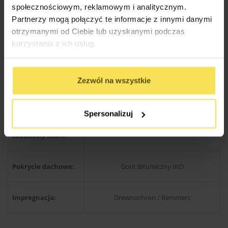
społecznościowym, reklamowym i analitycznym.
9×9 cm ( z możliwością zmiany na grubsze
Partnerzy mogą połączyć te informacje z innymi danymi
Słupy nośne:
)
otrzymanymi od Ciebie lub uzyskanymi podczas
korzystania z ich usług.
Wysokość słupów:
200 cm
Zezwól na wszystkie
Wysokość ścian:
200 cm
Spersonalizuj
Konstrukcja
45×45 mm lub 20×68 mm
zabudowy ścian:
Pokrycie dachowe:
Gont Bitumiczny IKO
Impregnacja:
Drewnochron / Remmers