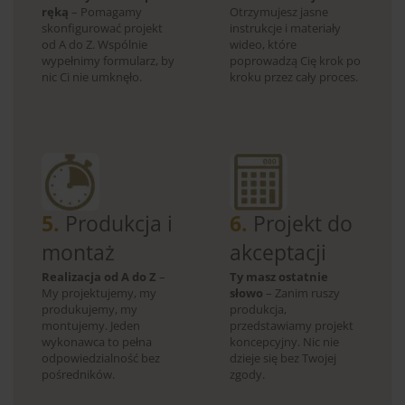
ręką
– Pomagamy
Otrzymujesz jasne
skonfigurować projekt
instrukcje i materiały
od A do Z. Wspólnie
wideo, które
wypełnimy formularz, by
poprowadzą Cię krok po
nic Ci nie umknęło.
kroku przez cały proces.
5.
Produkcja i
6.
Projekt do
montaż
akceptacji
Realizacja od A do Z
–
Ty masz ostatnie
My projektujemy, my
słowo
– Zanim ruszy
produkujemy, my
produkcja,
montujemy. Jeden
przedstawiamy projekt
wykonawca to pełna
koncepcyjny. Nic nie
odpowiedzialność bez
dzieje się bez Twojej
pośredników.
zgody.