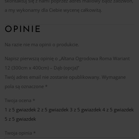
skontaktuj się z nami poprzez adres mailowy bądź zadzwoń,
a my wykonamy dla Ciebie wycenę całkowitą.
OPINIE
Na razie nie ma opinii o produkcie.
Napisz pierwszą opinię o „Altana Ogrodowa Roma Wariant
12 (300cm x 400cm) – Dąb (opcja)”
Twój adres email nie zostanie opublikowany.
Wymagane
pola są oznaczone
*
Twoja ocena
*
1 z 5 gwiazdek
2 z 5 gwiazdek
3 z 5 gwiazdek
4 z 5 gwiazdek
5 z 5 gwiazdek
Twoja opinia
*