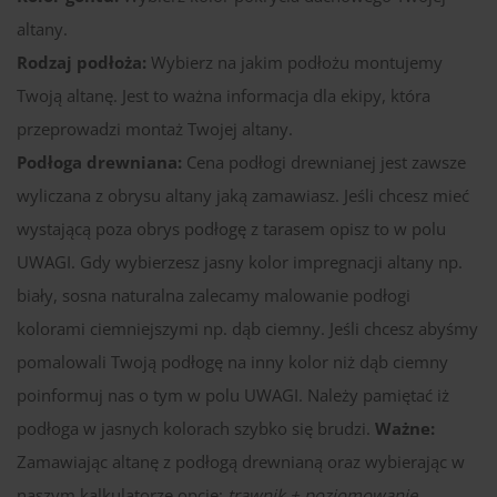
altany.
Rodzaj podłoża:
Wybierz na jakim podłożu montujemy
Twoją altanę. Jest to ważna informacja dla ekipy, która
przeprowadzi montaż Twojej altany.
Podłoga drewniana:
Cena podłogi drewnianej jest zawsze
wyliczana z obrysu altany jaką zamawiasz. Jeśli chcesz mieć
wystającą poza obrys podłogę z tarasem opisz to w polu
UWAGI. Gdy wybierzesz jasny kolor impregnacji altany np.
biały, sosna naturalna zalecamy malowanie podłogi
kolorami ciemniejszymi np. dąb ciemny. Jeśli chcesz abyśmy
pomalowali Twoją podłogę na inny kolor niż dąb ciemny
poinformuj nas o tym w polu UWAGI. Należy pamiętać iż
podłoga w jasnych kolorach szybko się brudzi.
Ważne:
Zamawiając altanę z podłogą drewnianą oraz wybierając w
naszym kalkulatorze opcję:
trawnik + poziomowanie