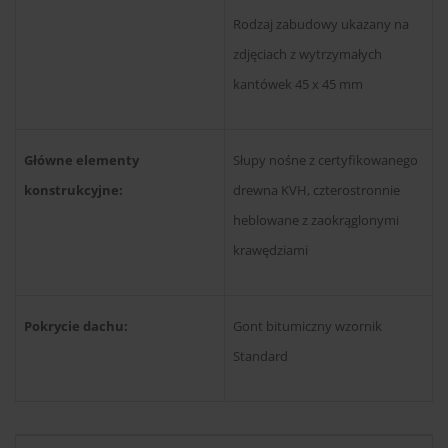
Rodzaj zabudowy ukazany na
zdjęciach z wytrzymałych
kantówek 45 x 45 mm
Główne elementy
Słupy nośne z certyfikowanego
konstrukcyjne:
drewna KVH, czterostronnie
heblowane z zaokrąglonymi
krawędziami
Pokrycie dachu:
Gont bitumiczny wzornik
Standard