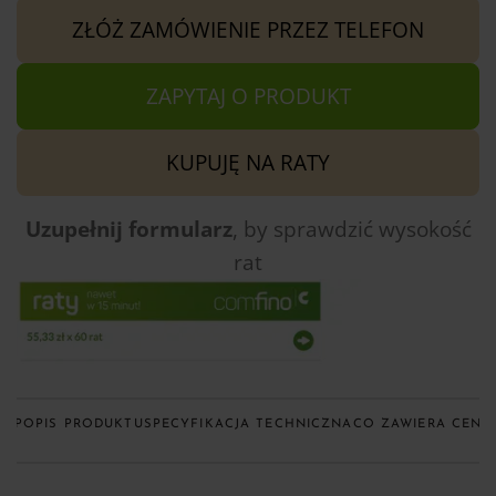
ZŁÓŻ ZAMÓWIENIE PRZEZ TELEFON
ZAPYTAJ O PRODUKT
KUPUJĘ NA RATY
Uzupełnij formularz
, by sprawdzić
wysokość
rat
KUP
OPIS PRODUKTU
SPECYFIKACJA TECHNICZNA
CO ZAWIERA CENA