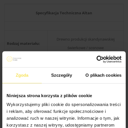
Specyfikacja Techniczna Altan
Drewno produkcji skandynawskiej
Rodzaj materiału:
świerkowe / sosnowe
Konstrukcja dachu:
Kantówka 38×89 mm
Zgoda
Szczegóły
O plikach cookies
Wysokość w
300 cm
szczycie:
Niniejsza strona korzysta z plików cookie
Wykorzystujemy pliki cookie do spersonalizowania treści
Kąt nachylenia
i reklam, aby oferować funkcje społecznościowe i
22 stopnie
dachu:
analizować ruch w naszej witrynie. Informacje o tym, jak
korzystasz z naszej witryny, udostępniamy partnerom