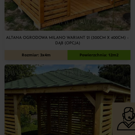
ALTANA OGRODOWA MILANO WARIANT 21 (300CM X 400CM) –
DĄB (OPCJA)
7 100
zł
Rozmiar: 3x4m
Powierzchnia: 12m2