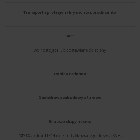
Transport i profesjonalny montaż producenta
WC:
wolnostojące lub dostawiane do ściany
Donica ozdobna
Dodatkowe zabudowy ażurowe
Grubsze słupy nośne:
12×12
cm lub
14×14
cm z certyfikowanego drewna KVH,