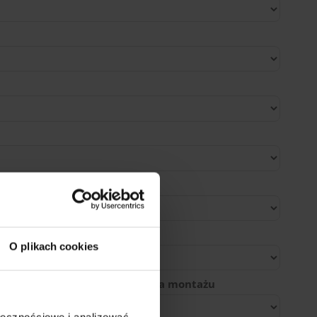
ducenta
O plikach cookies
ejsca zaparkowania do miejsca montażu
ołecznościowe i analizować