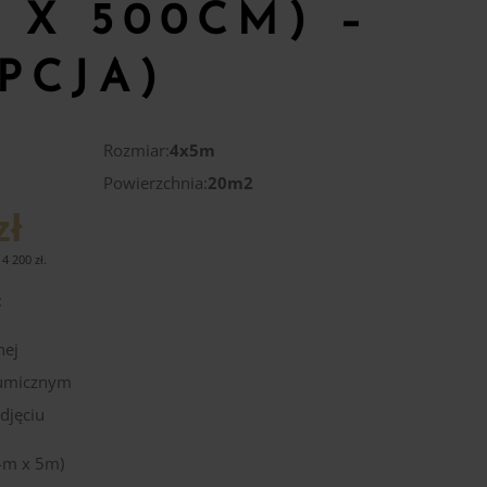
 X 500CM) –
PCJA)
Rozmiar:
4x5m
Powierzchnia:
20m2
zł
14 200
zł
.
:
nej
tumicznym
djęciu
 4m x 5m)