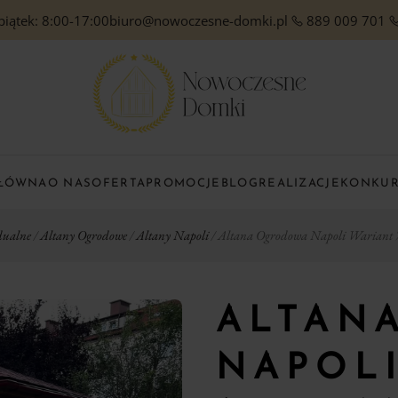
piątek: 8:00-17:00
biuro@nowoczesne-domki.pl
889 009 701
GŁÓWNA
O NAS
OFERTA
PROMOCJE
BLOG
REALIZACJE
KONKU
dualne
/
Altany Ogrodowe
/
Altany Napoli
/ Altana Ogrodowa Napoli Wariant 7
ALTAN
NAPOLI