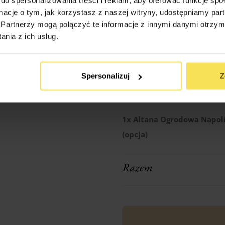
Czy na działce jest prąd ?
ormacje o tym, jak korzystasz z naszej witryny, udostępniamy p
Partnerzy mogą połączyć te informacje z innymi danymi otrzym
nia z ich usług.
Transport (podaj w km odl
firmy: Nieznanice 42-270)
Spersonalizuj
Z
1x
Altana Ogrodowa Napoli
(opcja)
Razem