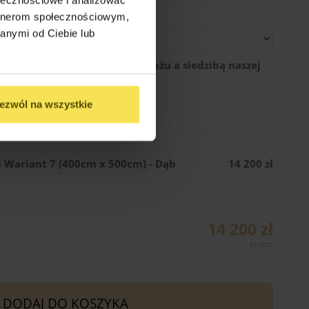
artnerom społecznościowym,
anymi od Ciebie lub
egłość między miejscem montażu a siedzibą naszej
ezwól na wszystkie
 Wariant 7 (400cm x 500cm) - Dąb
14 200 zł
14 200 zł
DODAJ DO KOSZYKA