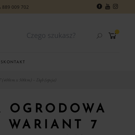
889 009 702
RS
KONTAKT
 (400cm x 500cm) – Dąb (opcja)
A OGRODOWA
 WARIANT 7