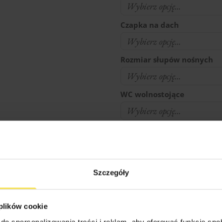
Czapka na dach
Rozmiar słupów nośnych
WC wolnostojące
Donica ozdobna
Profesjonalny montaż pro
Szczegóły
Noszenie elementów od mi
 plików cookie
do spersonalizowania treści i reklam, aby oferować funkcje sp