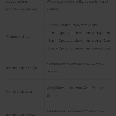
dociepleniem
Wykończenie od środka boazerią Klasy I
(dodatkowo płatny)
– 14mm
11,5cm – Stan surowy zamknięty
13cm – Opcja z dociepleniem wełną 10cm
Grubość ściany
18cm – Opcja z dociepleniem wełną 15cm
23cm – Opcja z dociepleniem wełną 20cm
Certyfikowane drewno C24 – 45mm x
Konstrukcja podłogi
95mm
Certyfikowane drewno C24 – 45mm x
Konstrukcja ścian
95mm
Certyfikowane drewno C24 – 60mm x
Konstrukcja dachu