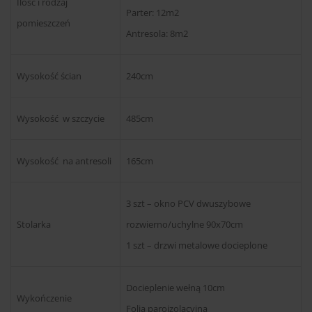
Ilość i rodzaj
Parter: 12m2
pomieszczeń
Antresola: 8m2
Wysokość ścian
240cm
Wysokość w szczycie
485cm
Wysokość na antresoli
165cm
3 szt – okno PCV dwuszybowe
Stolarka
rozwierno/uchylne 90x70cm
1 szt – drzwi metalowe docieplone
Docieplenie wełną 10cm
Wykończenie
Folia paroizolacyjna