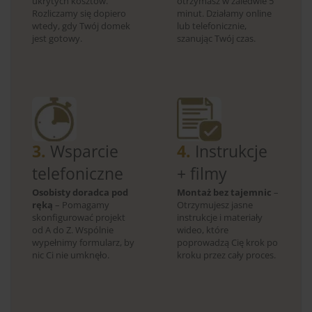
ukrytych kosztów.
otrzymasz w zaledwie 5
Rozliczamy się dopiero
minut. Działamy online
wtedy, gdy Twój domek
lub telefonicznie,
jest gotowy.
szanując Twój czas.
3.
Wsparcie
4.
Instrukcje
telefoniczne
+ filmy
Osobisty doradca pod
Montaż bez tajemnic
–
ręką
– Pomagamy
Otrzymujesz jasne
skonfigurować projekt
instrukcje i materiały
od A do Z. Wspólnie
wideo, które
wypełnimy formularz, by
poprowadzą Cię krok po
nic Ci nie umknęło.
kroku przez cały proces.