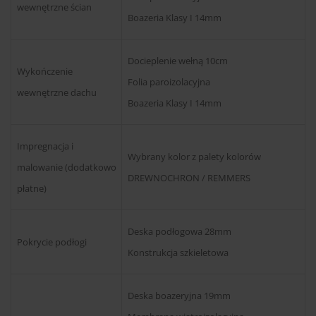
wewnętrzne ścian
Boazeria Klasy I 14mm
Docieplenie wełną 10cm
Wykończenie
Folia paroizolacyjna
wewnętrzne dachu
Boazeria Klasy I 14mm
Impregnacja i
Wybrany kolor z palety kolorów
malowanie (dodatkowo
DREWNOCHRON / REMMERS
płatne)
Deska podłogowa 28mm
Pokrycie podłogi
Konstrukcja szkieletowa
Deska boazeryjna 19mm