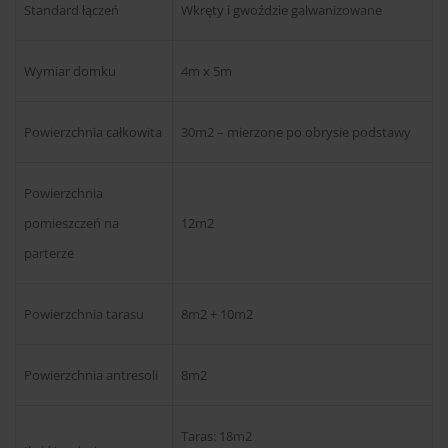
Standard łączeń
Wkręty i gwoździe galwanizowane
Wymiar domku
4m x 5m
Powierzchnia całkowita
30m2 – mierzone po obrysie podstawy
Powierzchnia
pomieszczeń na
12m2
parterze
Powierzchnia tarasu
8m2 + 10m2
Powierzchnia antresoli
8m2
Taras: 18m2