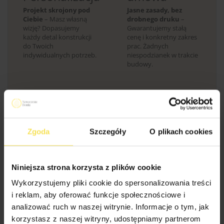
Projekt skrojony pod
Jasne zasady, bez
Ciebie
– Masz własną
drobnego druku
–
wizję? Dopasujemy
Gwarantujemy stałą
każdy detal konstrukcji
cenę i konkretny zakres
do Twoich
prac. Żadnych
indywidualnych potrzeb.
niespodzianek w trakcie
budowy.
Zgoda
Szczegóły
O plikach cookies
9.
Certyfikowane
Niniejsza strona korzysta z plików cookie
drewno
Wykorzystujemy pliki cookie do spersonalizowania treści
Najwyższa jakość
i reklam, aby oferować funkcje społecznościowe i
surowca
– Budujemy z
analizować ruch w naszej witrynie. Informacje o tym, jak
drewna
skandynawskiego (C24,
korzystasz z naszej witryny, udostępniamy partnerom