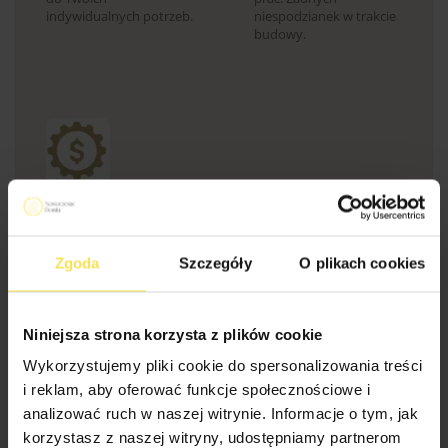
indywidualnych potrzeb.
niespodzianek w trakcie
budowy.
9.
Certyfikowane
drewno
Zgoda
Szczegóły
O plikach cookies
Najwyższa jakość
surowca
– Budujemy z
drewna
Niniejsza strona korzysta z plików cookie
skandynawskiego (C24,
KVH, BSH), co
Wykorzystujemy pliki cookie do spersonalizowania treści
gwarantuje trwałość na
i reklam, aby oferować funkcje społecznościowe i
pokolenia.
analizować ruch w naszej witrynie. Informacje o tym, jak
korzystasz z naszej witryny, udostępniamy partnerom