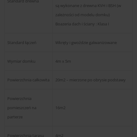
Standard drewna
są wykonane z drewna KVH i BSH (w
zależności od modelu domku)
Boazeria dach i ściany : Klasa I
Standard łączeń
Wkręty i gwoździe galwanizowane
Wymiar domku
4m x 5m
Powierzchnia całkowita
20m2 – mierzone po obrysie podstawy
Powierzchnia
pomieszczeń na
16m2
parterze
Powierzchnia tarasu
4m2