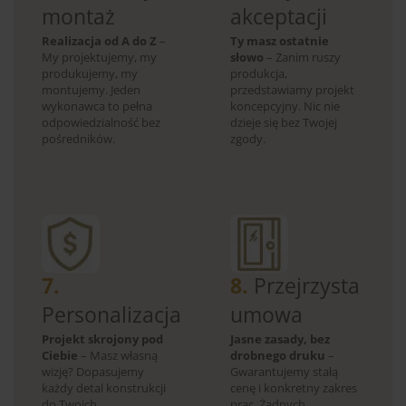
montaż
akceptacji
Realizacja od A do Z
–
Ty masz ostatnie
My projektujemy, my
słowo
– Zanim ruszy
produkujemy, my
produkcja,
montujemy. Jeden
przedstawiamy projekt
wykonawca to pełna
koncepcyjny. Nic nie
odpowiedzialność bez
dzieje się bez Twojej
pośredników.
zgody.
7.
8.
Przejrzysta
Personalizacja
umowa
Projekt skrojony pod
Jasne zasady, bez
Ciebie
– Masz własną
drobnego druku
–
wizję? Dopasujemy
Gwarantujemy stałą
każdy detal konstrukcji
cenę i konkretny zakres
do Twoich
prac. Żadnych