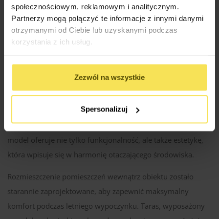
społecznościowym, reklamowym i analitycznym.
Gwarancja bezpiecznego zakupu
Partnerzy mogą połączyć te informacje z innymi danymi
otrzymanymi od Ciebie lub uzyskanymi podczas
Bezpieczeństwo transakcji - sprawdź
korzystania z ich usług.
Zezwól na wszystkie
Drewniany domek letniskowy całoroczny Neapol 1 to
idealne rozwiązanie dla miłośników spokoju, relaksu i
Spersonalizuj
bliskości natury. Zbudowany z wysokiej jakości drewna
skandynawskiego, o wymiarach 4×5 metrów, ten urokliwy
model oferuje nie tylko funkcjonalność, ale także estetykę,
która wpisuje się w harmonię otaczającego środowiska.
Rozmieszczenie pomieszczeń wewnątrz obiektu zostało
starannie zaprojektowane, aby zapewnić maksymalny
komfort podczas letniego wypoczynku. Taras, wyposażony