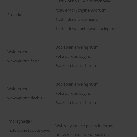
3 szt – okno PCV dwuszybowe
rozwierno/uchylne 90x70cm
Stolarka
1 szt – drzwi drewniane
1 szt – drzwi metalowe docieplone
Docieplenie wełną 10cm
Wykończenie
Folia paroizolacyjna
wewnętrzne ścian
Boazeria Klasy I 14mm
Docieplenie wełną 10cm
Wykończenie
Folia paroizolacyjna
wewnętrzne dachu
Boazeria Klasy I 14mm
Impregnacja i
Wybrany kolor z palety kolorów
malowanie (dodatkowo
DREWNOCHRON / REMMERS