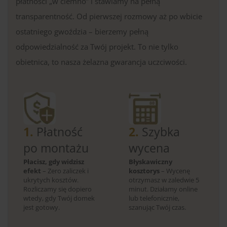
płatności „w ciemno” i stawiamy na pełną
transparentność. Od pierwszej rozmowy aż po wbicie
ostatniego gwoździa – bierzemy pełną
odpowiedzialność za Twój projekt. To nie tylko
obietnica, to nasza żelazna gwarancja uczciwości.
1.
Płatność
2.
Szybka
po montażu
wycena
Płacisz, gdy widzisz
Błyskawiczny
efekt
– Zero zaliczek i
kosztorys
– Wycenę
ukrytych kosztów.
otrzymasz w zaledwie 5
Rozliczamy się dopiero
minut. Działamy online
wtedy, gdy Twój domek
lub telefonicznie,
jest gotowy.
szanując Twój czas.