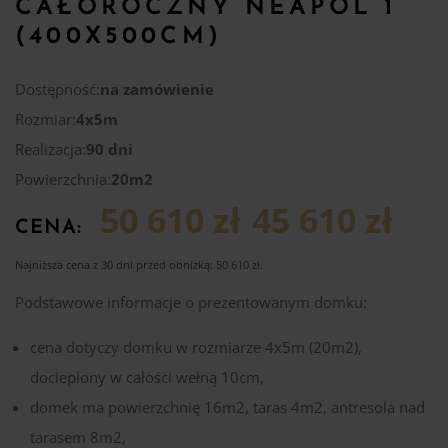
CAŁOROCZNY NEAPOL 1
(400X500CM)
Dostępność:
na zamówienie
Rozmiar:
4x5m
Realizacja:
90 dni
Powierzchnia:
20m2
50 610 zł
45 610 zł
CENA:
Najniższa cena z 30 dni przed obniżką:
50 610
zł
.
Podstawowe informacje o prezentowanym domku:
cena dotyczy domku w rozmiarze 4x5m (20m2),
docieplony w całości wełną 10cm,
domek ma powierzchnię 16m2, taras 4m2, antresola nad
tarasem 8m2,