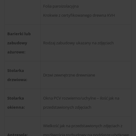
Folia paroizolacyjna
Krokwie z certyfikowanego drewna KVH
Barierki lub
zabudowy
Rodzaj zabudowy ukazany na zdjęciach
ażurowe:
Stolarka
Drzwi zewnętrzne drewniane
drzwiowa:
Stolarka
Okna PCV rozwierno/uchylne – ilość jak na
okienna:
przedstawionych zdjęciach
Wielkość jak na przedstawionych zdjęciach z
Antresola:
możliwością rozbudowy na poddasze użytkowe