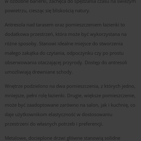
w ozdobne barierki, zachęca do spędzania czasu na świeżym
powietrzu, ciesząc się bliskością natury.
Antresola nad tarasem oraz pomieszczeniem łazienki to
dodatkowa przestrzeń, która może być wykorzystana na
różne sposoby. Stanowi idealne miejsce do stworzenia
małego zakątka do czytania, odpoczynku czy po prostu
obserwowania otaczającej przyrody. Dostęp do antresoli
umożliwiają drewniane schody.
Wnętrze podzielono na dwa pomieszczenia, z których jedno,
mniejsze, pełni rolę łazienki. Drugie, większe pomieszczenie,
może być zaadoptowane zarówno na salon, jak i kuchnię, co
daje użytkownikom elastyczność w dostosowaniu
przestrzeni do własnych potrzeb i preferencji.
Metalowe, docieplone drzwi główne stanowią solidne