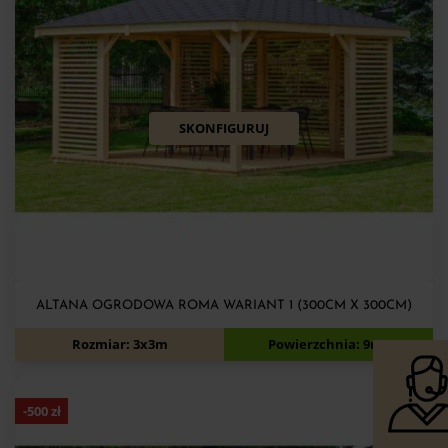
SKONFIGURUJ
ALTANA OGRODOWA ROMA WARIANT 1 (300CM X 300CM)
5 770
zł
6 170
zł
Rozmiar: 3x3m
Powierzchnia: 9m2
-
500
zł