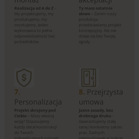
Realizacja od A do Z
–
Ty masz ostatnie
My projektujemy, my
słowo
– Zanim ruszy
produkujemy, my
produkcja,
montujemy. Jeden
przedstawiamy projekt
wykonawca to pełna
koncepcyjny. Nic nie
odpowiedzialność bez
dzieje się bez Twojej
pośredników.
zgody.
7.
8.
Przejrzysta
Personalizacja
umowa
Projekt skrojony pod
Jasne zasady, bez
Ciebie
– Masz własną
drobnego druku
–
wizję? Dopasujemy
Gwarantujemy stałą
każdy detal konstrukcji
cenę i konkretny zakres
do Twoich
prac. Żadnych
indywidualnych potrzeb.
niespodzianek w trakcie