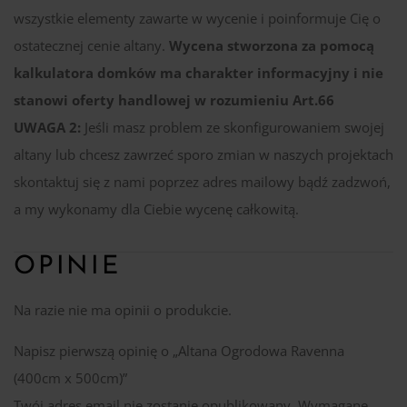
wszystkie elementy zawarte w wycenie i poinformuje Cię o
ostatecznej cenie altany.
Wycena stworzona za pomocą
kalkulatora domków ma charakter informacyjny i nie
stanowi oferty handlowej w rozumieniu Art.66
UWAGA 2:
Jeśli masz problem ze skonfigurowaniem swojej
altany lub chcesz zawrzeć sporo zmian w naszych projektach
skontaktuj się z nami poprzez adres mailowy bądź zadzwoń,
a my wykonamy dla Ciebie wycenę całkowitą.
OPINIE
Na razie nie ma opinii o produkcie.
Napisz pierwszą opinię o „Altana Ogrodowa Ravenna
(400cm x 500cm)”
Twój adres email nie zostanie opublikowany.
Wymagane