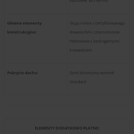
kantówek 38 x 89 mm
Główne elementy
Słupy nośne z certyfikowanego
konstrukcyjne:
drewna KVH, czterostronnie
heblowane z zaokrąglonymi
krawędziami
Pokrycie dachu:
Gont bitumiczny wzornik
Standard
ELEMENTY DODATKOWO PŁATNE: