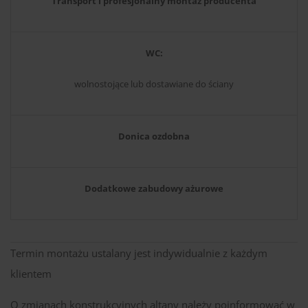
Transport i profesjonalny montaż producenta
WC:
wolnostojące lub dostawiane do ściany
Donica ozdobna
Dodatkowe zabudowy ażurowe
Termin montażu ustalany jest indywidualnie z każdym
klientem
O zmianach konstrukcyjnych altany należy poinformować w