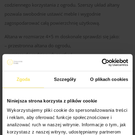
codziennego korzystania z ogrodu. Szerszy układ altany
pozwala swobodnie ustawić meble i wygodnie
zagospodarować całą powierzchnię użytkową.
Altana w rozmiarze 4×5 m doskonale sprawdzi się jako:
– przestronna altana do ogrodu,
– miejsce do rodzinnych spotkań,
– strefa relaksu przy domu,
– zadaszona część ogrodu przy domu.
Zgoda
Szczegóły
O plikach cookies
Ravenna podkreśla przytulny charakter ogrodu i sprzyja
spokojnemu spędzaniu czasu w otoczeniu zieleni.
Niniejsza strona korzysta z plików cookie
Wykorzystujemy pliki cookie do spersonalizowania treści
i reklam, aby oferować funkcje społecznościowe i
Specyfikacja Techniczna Altan
analizować ruch w naszej witrynie. Informacje o tym, jak
korzystasz z naszej witryny, udostępniamy partnerom