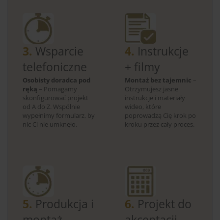
3.
Wsparcie
4.
Instrukcje
telefoniczne
+ filmy
Osobisty doradca pod
Montaż bez tajemnic
–
ręką
– Pomagamy
Otrzymujesz jasne
skonfigurować projekt
instrukcje i materiały
od A do Z. Wspólnie
wideo, które
wypełnimy formularz, by
poprowadzą Cię krok po
nic Ci nie umknęło.
kroku przez cały proces.
5.
Produkcja i
6.
Projekt do
montaż
akceptacji