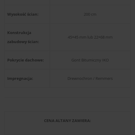
Wysokość ścian:
200 cm
Konstrukcja
45×45 mm lub 22×68 mm
zabudowy ścian:
Pokrycie dachowe:
Gont Bitumiczny IKO
Impregnacja:
Drewnochron / Remmers
CENA ALTANY ZAWIERA: