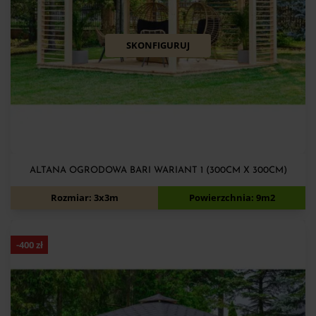
SKONFIGURUJ
ALTANA OGRODOWA BARI WARIANT 1 (300CM X 300CM)
4 590
zł
4 990
zł
Rozmiar: 3x3m
Powierzchnia: 9m2
-
400
zł