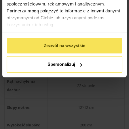
społecznościowym, reklamowym i analitycznym.
Partnerzy mogą połączyć te informacje z innymi danymi
Drewno produkcji skandynawskiej
Rodzaj materiału:
otrzymanymi od Ciebie lub uzyskanymi podczas
świerkowe / sosnowe
korzystania z ich usług.
Konstrukcja dachu:
Kantówka 38×89 mm
Zezwól na wszystkie
Wysokość w
300 cm
szczycie:
Spersonalizuj
Kąt nachylenia
22 stopnie
dachu:
Słupy nośne:
12×12 cm
Wysokość słupów:
200 cm