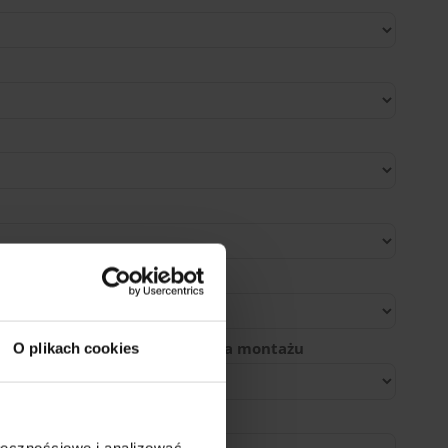
ducenta
ejsca zaparkowania do miejsca montażu
O plikach cookies
ołecznościowe i analizować