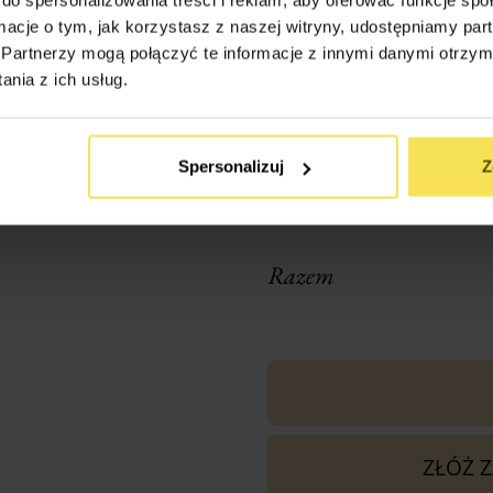
ormacje o tym, jak korzystasz z naszej witryny, udostępniamy p
Transport (podaj w km odl
Partnerzy mogą połączyć te informacje z innymi danymi otrzym
firmy: Nieznanice 42-270)
nia z ich usług.
Spersonalizuj
Z
1x
Altana Ogrodowa Milano
Razem
ZŁÓŻ 