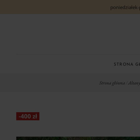
poniedziałek-
STRONA 
Strona główna
/
Altany
-
400
zł