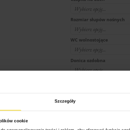
Rozmiar słupów nośnych
WC wolnostojące
Donica ozdobna
Profesjonalny montaż pro
Noszenie elementów od mi
Szczegóły
 plików cookie
Czy na działce jest prąd ?
do spersonalizowania treści i reklam, aby oferować funkcje sp