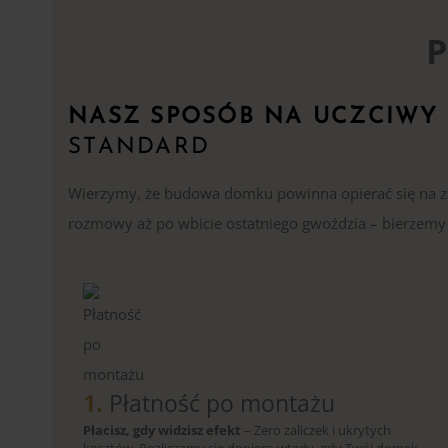
P
NASZ SPOSÓB NA UCZCIWY
STANDARD
Wierzymy, że budowa domku powinna opierać się na zau
rozmowy aż po wbicie ostatniego gwoździa – bierzemy p
1.
Płatność po montażu
Płacisz, gdy widzisz efekt
– Zero zaliczek i ukrytych