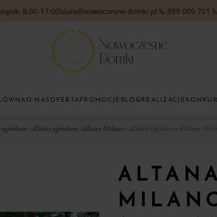
piątek: 8:00-17:00
biuro@nowoczesne-domki.pl
889 009 701
GŁÓWNA
O NAS
OFERTA
PROMOCJE
BLOG
REALIZACJE
KONKU
 ogrodowe
/
Altany ogrodowe
/
Altany Milano
/ Altana Ogrodowa Milano Wari
ALTAN
MILAN