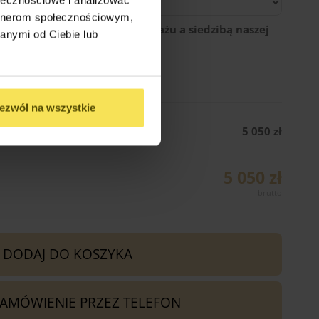
artnerom społecznościowym,
egłość między miejscem montażu a siedzibą naszej
anymi od Ciebie lub
ezwól na wszystkie
 Wariant 3 (300cm x 300cm)
5 050 zł
5 050 zł
DODAJ DO KOSZYKA
ZAMÓWIENIE PRZEZ TELEFON