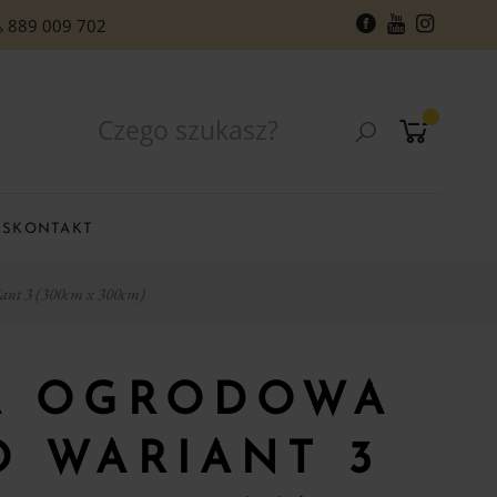
889 009 702
RS
KONTAKT
ant 3 (300cm x 300cm)
A OGRODOWA
O WARIANT 3