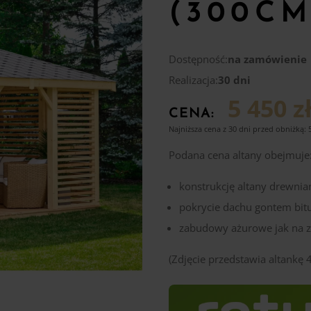
(300CM
Dostępność:
na zamówienie
Realizacja:
30 dni
5 450 z
CENA:
Najniższa cena z 30 dni przed obniżką:
Podana cena altany obejmuje
konstrukcję altany drewnia
pokrycie dachu gontem bi
zabudowy ażurowe jak na z
(Zdjęcie przedstawia altankę