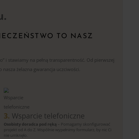
u.
IECZEŃSTWO TO NASZ
o” i stawiamy na pełną transparentność. Od pierwszej
o nasza żelazna gwarancja uczciwości.
3.
Wsparcie telefoniczne
Osobisty doradca pod ręką
– Pomagamy skonfigurować
projekt od A do Z. Wspólnie wypełnimy formularz, by nic Ci
nie umknęło.