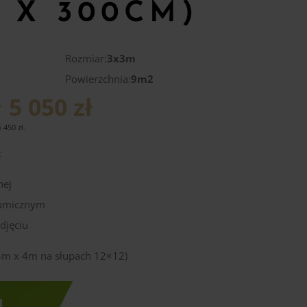
 X 300CM)
Rozmiar:
3x3m
Powierzchnia:
9m2
ł
5 050 zł
5 450
zł
.
:
nej
tumicznym
djęciu
 4m x 4m na słupach 12×12)