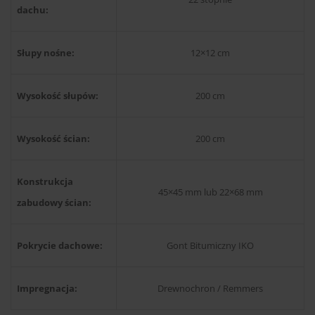
dachu:
Słupy nośne:
12×12 cm
Wysokość słupów:
200 cm
Wysokość ścian:
200 cm
Konstrukcja
45×45 mm lub 22×68 mm
zabudowy ścian:
Pokrycie dachowe:
Gont Bitumiczny IKO
Impregnacja:
Drewnochron / Remmers