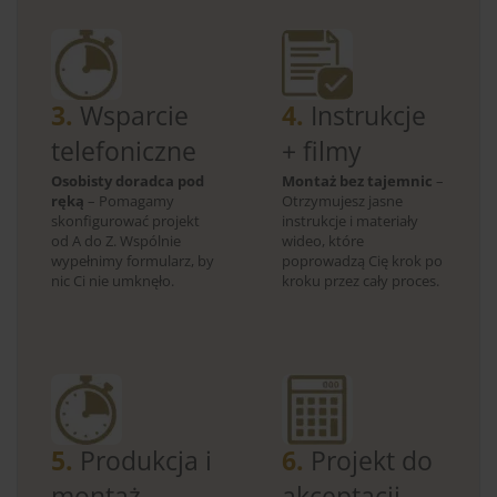
3.
Wsparcie
4.
Instrukcje
telefoniczne
+ filmy
Osobisty doradca pod
Montaż bez tajemnic
–
ręką
– Pomagamy
Otrzymujesz jasne
skonfigurować projekt
instrukcje i materiały
od A do Z. Wspólnie
wideo, które
wypełnimy formularz, by
poprowadzą Cię krok po
nic Ci nie umknęło.
kroku przez cały proces.
5.
Produkcja i
6.
Projekt do
montaż
akceptacji