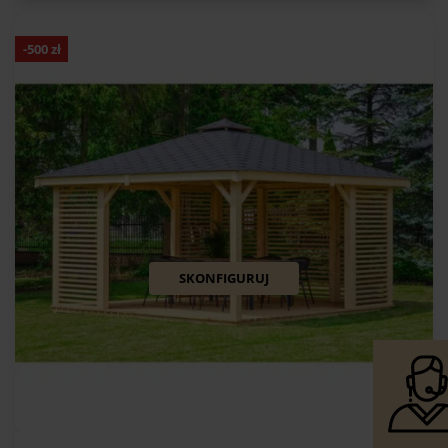
-
500
zł
SKONFIGURUJ