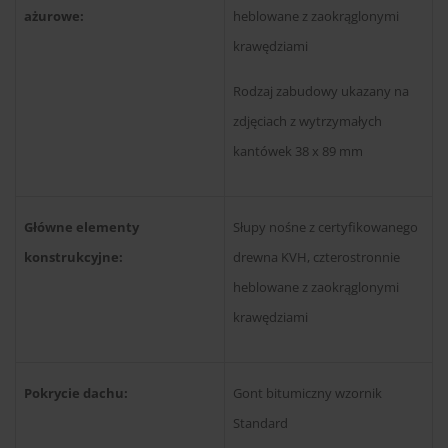
ażurowe:
heblowane z zaokrąglonymi
krawędziami
Rodzaj zabudowy ukazany na
zdjęciach z wytrzymałych
kantówek 38 x 89 mm
Główne elementy
Słupy nośne z certyfikowanego
konstrukcyjne:
drewna KVH, czterostronnie
heblowane z zaokrąglonymi
krawędziami
Pokrycie dachu:
Gont bitumiczny wzornik
Standard