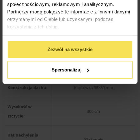
społecznościowym, reklamowym i analitycznym.
różnorodne aranżacje ogrodowe.
Partnerzy mogą połączyć te informacje z innymi danymi
otrzymanymi od Ciebie lub uzyskanymi podczas
korzystania z ich usług.
Specyfikacja Techniczna Altan
Zezwól na wszystkie
Drewno produkcji skandynawskiej
Rodzaj materiału:
świerkowe / sosnowe
Spersonalizuj
Konstrukcja dachu:
Kantówka 38×89 mm
Wysokość w
300 cm
szczycie:
Kąt nachylenia
22 stopnie