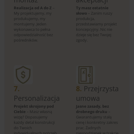
Realizacja od A do Z
–
Ty masz ostatnie
My projektujemy, my
słowo
– Zanim ruszy
produkujemy, my
produkcja,
montujemy. Jeden
przedstawiamy projekt
wykonawca to pełna
koncepcyjny. Nic nie
odpowiedzialność bez
dzieje się bez Twojej
pośredników.
zgody.
7.
8.
Przejrzysta
Personalizacja
umowa
Projekt skrojony pod
Jasne zasady, bez
Ciebie
– Masz własną
drobnego druku
–
wizję? Dopasujemy
Gwarantujemy stałą
każdy detal konstrukcji
cenę i konkretny zakres
do Twoich
prac. Żadnych
indywidualnych potrzeb.
niespodzianek w trakcie