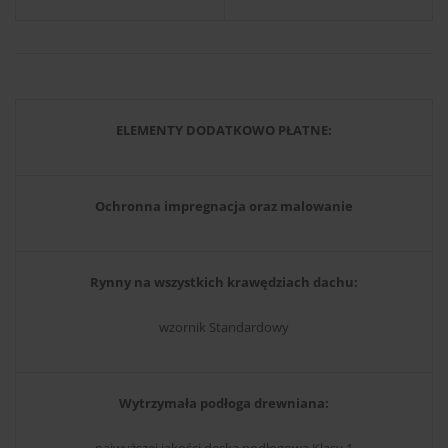
ELEMENTY DODATKOWO PŁATNE:
Ochronna impregnacja oraz malowanie
Rynny na wszystkich krawędziach dachu:
wzornik Standardowy
Wytrzymała podłoga drewniana:
najwyższej jakości deska podłogowa Klasy 1