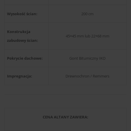
Wysokość ścian:
200 cm
Konstrukcja
45×45 mm lub 22×68 mm
zabudowy ścian:
Pokrycie dachowe:
Gont Bitumiczny IKO
Impregnacja:
Drewnochron / Remmers
CENA ALTANY ZAWIERA: