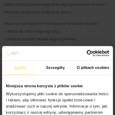
układ altany pozwala wygodnie zagospodarować wnętrze i
stworzyć praktyczną strefę przy domu.
Altana w rozmiarze 4×4 m świetnie sprawdzi się jako:
– altana do rodzinnego ogrodu,
– miejsce na stół i zestaw wypoczynkowy,
– strefa relaksu przy domu,
– przestrzeń do spędzania czasu na świeżym powietrzu.
Modena dobrze komponuje się z otoczeniem i nadaje
Zgoda
Szczegóły
O plikach cookies
przestrzeni ogrodu bardziej nowoczesny oraz
uporządkowany charakter.
Niniejsza strona korzysta z plików cookie
Wykorzystujemy pliki cookie do spersonalizowania treści
i reklam, aby oferować funkcje społecznościowe i
Specyfikacja Techniczna Altan
analizować ruch w naszej witrynie. Informacje o tym, jak
korzystasz z naszej witryny, udostępniamy partnerom