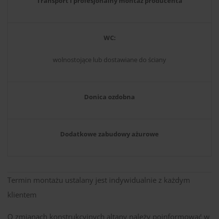
Transport i profesjonalny montaż producenta
WC:
wolnostojące lub dostawiane do ściany
Donica ozdobna
Dodatkowe zabudowy ażurowe
Termin montażu ustalany jest indywidualnie z każdym
klientem
O zmianach konstrukcyjnych altany należy poinformować w