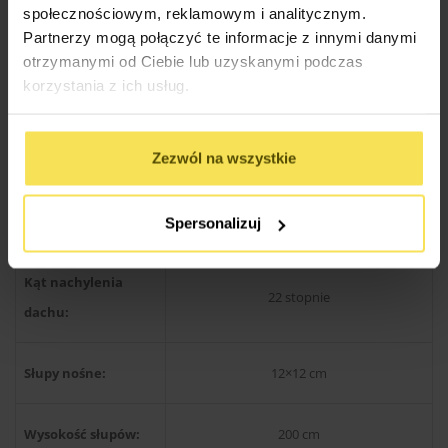
społecznościowym, reklamowym i analitycznym.
Partnerzy mogą połączyć te informacje z innymi danymi
Drewno produkcji skandynawskiej
Rodzaj materiału:
otrzymanymi od Ciebie lub uzyskanymi podczas
świerkowe / sosnowe
korzystania z ich usług.
Konstrukcja dachu:
Kantówka 38×89 mm
Zezwól na wszystkie
Wysokość w
300 cm
szczycie:
Spersonalizuj
Kąt nachylenia
22 stopnie
dachu:
Słupy nośne:
12×12 cm
Wysokość słupów:
200 cm