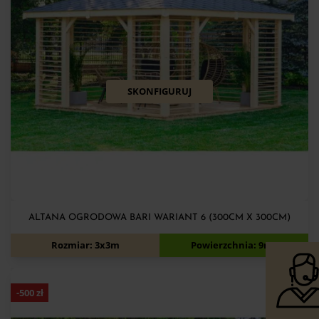
SKONFIGURUJ
ALTANA OGRODOWA BARI WARIANT 6 (300CM X 300CM)
5 680
zł
6 080
zł
Rozmiar: 3x3m
Powierzchnia: 9m2
-
500
zł