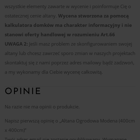
wszystkie elementy zawarte w wycenie i poinformuje Cię o
ostatecznej cenie altany.
Wycena stworzona za pomocą
kalkulatora domków ma charakter informacyjny i nie
stanowi oferty handlowej w rozumieniu Art.66
UWAGA 2:
Jeśli masz problem ze skonfigurowaniem swojej
altany lub chcesz zawrzeć sporo zmian w naszych projektach
skontaktuj się z nami poprzez adres mailowy bądź zadzwoń,
a my wykonamy dla Ciebie wycenę całkowitą.
OPINIE
Na razie nie ma opinii o produkcie.
Napisz pierwszą opinię o „Altana Ogrodowa Modena (400cm
x 400cm)”
Twój adres email nie zostanie opublikowany.
Wymagane