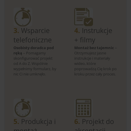
3.
Wsparcie
4.
Instrukcje
telefoniczne
+ filmy
Osobisty doradca pod
Montaż bez tajemnic
–
ręką
– Pomagamy
Otrzymujesz jasne
skonfigurować projekt
instrukcje i materiały
od A do Z. Wspólnie
wideo, które
wypełnimy formularz, by
poprowadzą Cię krok po
nic Ci nie umknęło.
kroku przez cały proces.
5.
Produkcja i
6.
Projekt do
montaż
akceptacji