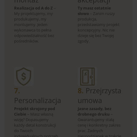
Realizacja od A do Z
–
Ty masz ostatnie
My projektujemy, my
słowo
– Zanim ruszy
produkujemy, my
produkcja,
montujemy. Jeden
przedstawiamy projekt
wykonawca to pełna
koncepcyjny. Nic nie
odpowiedzialność bez
dzieje się bez Twojej
pośredników.
zgody.
7.
8.
Przejrzysta
Personalizacja
umowa
Projekt skrojony pod
Jasne zasady, bez
Ciebie
– Masz własną
drobnego druku
–
wizję? Dopasujemy
Gwarantujemy stałą
każdy detal konstrukcji
cenę i konkretny zakres
do Twoich
prac. Żadnych
indywidualnych potrzeb.
niespodzianek w trakcie