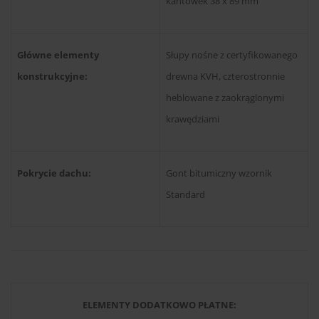
kantówek 38 x 89 mm
Główne elementy
Słupy nośne z certyfikowanego
konstrukcyjne:
drewna KVH, czterostronnie
heblowane z zaokrąglonymi
krawędziami
Pokrycie dachu:
Gont bitumiczny wzornik
Standard
ELEMENTY DODATKOWO PŁATNE: