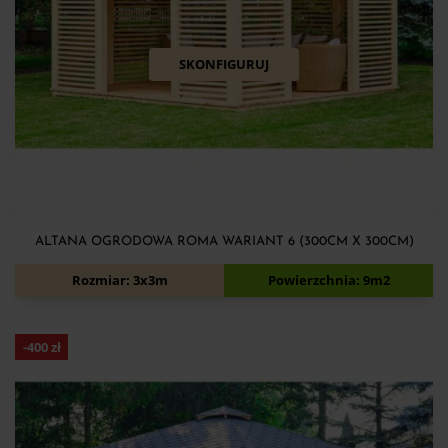
SKONFIGURUJ
ALTANA OGRODOWA ROMA WARIANT 6 (300CM X 300CM)
6 850
zł
7 250
zł
Rozmiar: 3x3m
Powierzchnia: 9m2
-
400
zł