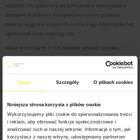
wszędzie tam, gdzie liczy się funkcjonalne wykorzystanie
dostępnej przestrzeni. Kompaktowy rozmiar pozwala
stworzyć wygodne miejsce do codziennego odpoczynku bez
zajmowania dużej części ogrodu.
Altana w rozmiarze 3×3 m świetnie sprawdzi się jako:
– miejsce na poranną kawę,
– kameralna strefa relaksu,
– praktyczna altana na niewielką działkę,
Zgoda
Szczegóły
O plikach cookies
– estetyczne miejsce do odpoczynku dla kilku osób.
Przemyślany układ konstrukcji oraz nowoczesne barierki
Niniejsza strona korzysta z plików cookie
Milano sprawiają, że altana prezentuje się lekko i elegancko,
Wykorzystujemy pliki cookie do spersonalizowania treści
jednocześnie zapewniając komfortową przestrzeń do
i reklam, aby oferować funkcje społecznościowe i
codziennego wypoczynku na świeżym powietrzu.
analizować ruch w naszej witrynie. Informacje o tym, jak
Kompaktowy rozmiar sprawia, że altana pozostaje wygodna
korzystasz z naszej witryny, udostępniamy partnerom