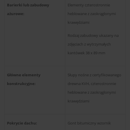
Barierki lub zabudowy
Elementy czterostronnie
ażurowe:
heblowane z zaokrąglonymi
krawędziami
Rodzaj zabudowy ukazany na
zdjęciach z wytrzymałych
kantówek 38 x 89 mm
Główne elementy
Słupy nośne z certyfikowanego
konstrukcyjne:
drewna KVH, czterostronnie
heblowane z zaokrąglonymi
krawędziami
Pokrycie dachu:
Gont bitumiczny wzornik