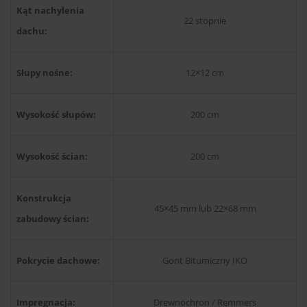
Kąt nachylenia
22 stopnie
dachu:
Słupy nośne:
12×12 cm
Wysokość słupów:
200 cm
Wysokość ścian:
200 cm
Konstrukcja
45×45 mm lub 22×68 mm
zabudowy ścian:
Pokrycie dachowe:
Gont Bitumiczny IKO
Impregnacja:
Drewnochron / Remmers