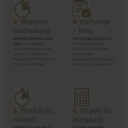
3.
Wsparcie
4.
Instrukcje
telefoniczne
+ filmy
Osobisty doradca pod
Montaż bez tajemnic
–
ręką
– Pomagamy
Otrzymujesz jasne
skonfigurować projekt
instrukcje i materiały
od A do Z. Wspólnie
wideo, które
wypełnimy formularz, by
poprowadzą Cię krok po
nic Ci nie umknęło.
kroku przez cały proces.
5.
Produkcja i
6.
Projekt do
montaż
akceptacji
Realizacja od A do Z
–
Ty masz ostatnie