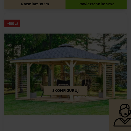
5 050
zł
5 450
zł
Rozmiar: 3x3m
Powierzchnia: 9m2
-
400
zł
SKONFIGURUJ