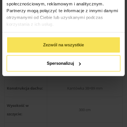
społecznościowym, reklamowym i analitycznym.
i funkcjonalna nawet w mniejszych przestrzeniach
Partnerzy mogą połączyć te informacje z innymi danymi
ogrodowych.
otrzymanymi od Ciebie lub uzyskanymi podczas
korzystania z ich usług.
Specyfikacja Techniczna Altan
Zezwól na wszystkie
Drewno produkcji skandynawskiej
Spersonalizuj
Rodzaj materiału:
świerkowe / sosnowe
Konstrukcja dachu:
Kantówka 38×89 mm
Wysokość w
300 cm
szczycie: