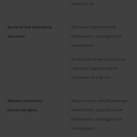
drewna C 24
Barierki lub zabudowy
Elementy czterostronnie
ażurowe:
heblowane z zaokrąglonymi
krawędziami
Rodzaj zabudowy ukazany na
zdjęciach z wytrzymałych
kantówek 20 x 68 mm
Główne elementy
Słupy nośne z certyfikowanego
konstrukcyjne:
drewna KVH, czterostronnie
heblowane z zaokrąglonymi
krawędziami