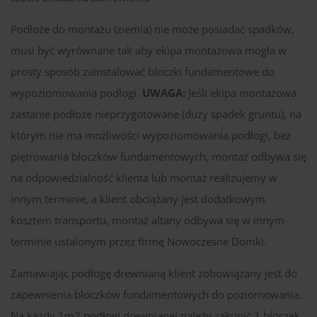
Podłoże do montażu (ziemia) nie może posiadać spadków,
musi być wyrównane tak aby ekipa montażowa mogła w
prosty sposób zainstalować bloczki fundamentowe do
wypoziomowania podłogi.
UWAGA:
Jeśli ekipa montażowa
zastanie podłoże nieprzygotowane (duży spadek gruntu), na
którym nie ma możliwości wypoziomowania podłogi, bez
piętrowania bloczków fundamentowych, montaż odbywa się
na odpowiedzialność klienta lub montaż realizujemy w
innym terminie, a klient obciążany jest dodatkowym
kosztem transportu, montaż altany odbywa się w innym
terminie ustalonym przez firmę Nowoczesne Domki.
Zamawiając podłogę drewnianą klient zobowiązany jest do
zapewnienia bloczków fundamentowych do poziomowania.
Na każdy 1m2 podłogi drewnianej należy zakupić 1 bloczek