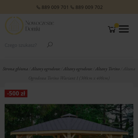
O NAS
Domki Letniskowe Całoroczne
Domki Letniskowe z Poddaszem
Domki Letniskowe Premium
Domki z dachem jednospadowym
Domki z dachem dwuspadowym
Małe domki Letniskowe na działkę ROD
Domki ogrodowe w stylu Modern
889 009 701
889 009 702
Strona główna
/
Altany ogrodowe
/
Altany ogrodowe
/
Altany Torino
/ Altana
Ogrodowa Torino Wariant 1 (300cm x 400cm)
-
500
zł