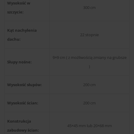
Wysokość w
300 cm
szczycie:
Kąt nachylenia
22 stopnie
dachu:
9×9 cm ( z możliwością zmiany na grubsze
Słupy nośne:
)
Wysokość słupów:
200 cm
Wysokość ścian:
200 cm
Konstrukcja
45×45 mm lub 20×68 mm
zabudowy ścian: