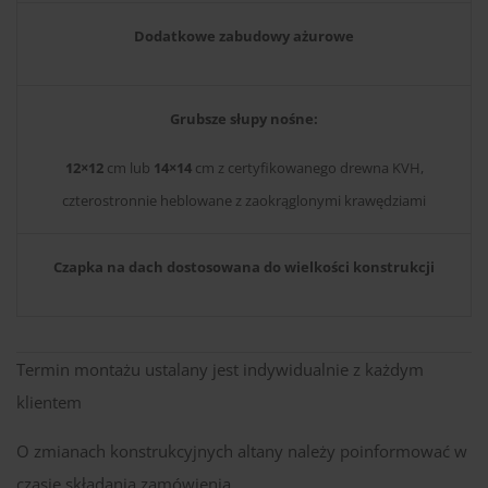
Dodatkowe zabudowy ażurowe
Grubsze słupy nośne:
12×12
cm lub
14×14
cm z certyfikowanego drewna KVH,
czterostronnie heblowane z zaokrąglonymi krawędziami
Czapka na dach dostosowana do wielkości konstrukcji
Termin montażu ustalany jest indywidualnie z każdym
klientem
O zmianach konstrukcyjnych altany należy poinformować w
czasie składania zamówienia