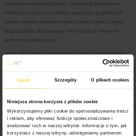
warunkami atmosferycznymi, zapewniając bezpieczne i
komfortowe miejsce w każdych warunkach pogodowych.
Istnieje również możliwość wyboru koloru gontu z naszej
bogatej palety, dostosowując konstrukcję do własnych
preferencji estetycznych.
Jedną z kluczowych cech modelu Torino 1 jest możliwość
personalizacji. Klienci mają opcję pomalowania całej
konstrukcji na wybrany kolor, co pozwala dostosować całość
Zgoda
Szczegóły
O plikach cookies
do istniejącego otoczenia czy architektury ogrodu. To
doskonałe rozwiązanie dla tych, którzy pragną stworzyć
spójną przestrzeń w harmonii z naturą.
Niniejsza strona korzysta z plików cookie
Wykorzystujemy pliki cookie do spersonalizowania treści
Dodatkowo, istnieje opcja wyboru dodatkowego
i reklam, aby oferować funkcje społecznościowe i
wyposażenia, aby konstrukcja spełniała wszelkie
analizować ruch w naszej witrynie. Informacje o tym, jak
indywidualne potrzeby. Możliwość doboru dodatkowych
korzystasz z naszej witryny, udostępniamy partnerom