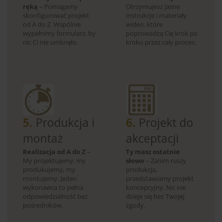
ręką
– Pomagamy
Otrzymujesz jasne
skonfigurować projekt
instrukcje i materiały
od A do Z. Wspólnie
wideo, które
wypełnimy formularz, by
poprowadzą Cię krok po
nic Ci nie umknęło.
kroku przez cały proces.
5.
Produkcja i
6.
Projekt do
montaż
akceptacji
Realizacja od A do Z
–
Ty masz ostatnie
My projektujemy, my
słowo
– Zanim ruszy
produkujemy, my
produkcja,
montujemy. Jeden
przedstawiamy projekt
wykonawca to pełna
koncepcyjny. Nic nie
odpowiedzialność bez
dzieje się bez Twojej
pośredników.
zgody.