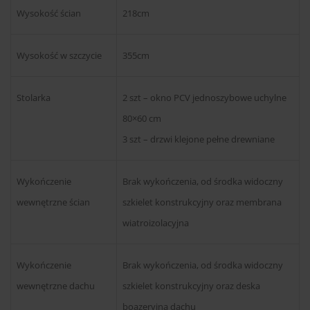
Wysokość ścian
218cm
Wysokość w szczycie
355cm
Stolarka
2 szt – okno PCV jednoszybowe uchylne
80×60 cm
3 szt – drzwi klejone pełne drewniane
Wykończenie
Brak wykończenia, od środka widoczny
wewnętrzne ścian
szkielet konstrukcyjny oraz membrana
wiatroizolacyjna
Wykończenie
Brak wykończenia, od środka widoczny
wewnętrzne dachu
szkielet konstrukcyjny oraz deska
boazeryjna dachu