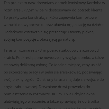
Ten projekt to nasz drewniany domek letniskowy Kordoba w
rozmiarze 3×7,5m w pełni dostosowany do potrzeb klienta.
To praktyczna konstrukcja, która zapewnia komfortowe
warunki do wypoczynku oraz ułatwia organizację na działce.
Dodatkowo estetycznie się prezentuje i tworzy piękną,
spójną kompozycję z otaczającą go naturą.
Taras w rozmiarze 3×3 m posiada zabudowy z ażurowych
kratek. Podkreślają one nowoczesny wygląd domku, a także
stanowią delikatną osłonę. To idealne miejsce, żeby usiąść
po skończonej pracy i w pełni się zrelaksować, podziwiając
swój piękny ogród. Od strony tarasu znajduje się wejście do
części zabudowanej. Drewniane drzwi prowadzą do
pomieszczenia w rozmiarze 3×3 m. Dwa uchylne okna
ułatwiają jego wietrzenie, a także sprawiają, że do środka
wpada naturalne światło. Wnętrze jest więc jasne i przytulne.