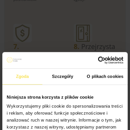
7.
8.
Przejrzysta
Personalizacja
umowa
Projekt skrojony pod
Jasne zasady, bez
Ciebie
– Masz własną
drobnego druku
–
wizję? Dopasujemy
Gwarantujemy stałą
Zgoda
Szczegóły
O plikach cookies
każdy detal konstrukcji
cenę i konkretny zakres
do Twoich
prac. Żadnych
indywidualnych potrzeb.
niespodzianek w trakcie
budowy.
Niniejsza strona korzysta z plików cookie
Wykorzystujemy pliki cookie do spersonalizowania treści
i reklam, aby oferować funkcje społecznościowe i
analizować ruch w naszej witrynie. Informacje o tym, jak
korzystasz z naszej witryny, udostępniamy partnerom