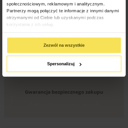
społecznościowym, reklamowym i analitycznym.
9.
Partnerzy mogą połączyć te informacje z innymi danymi
otrzymanymi od Ciebie lub uzyskanymi podczas
Certyfikowane
korzystania z ich usług.
drewno
Najwyższa jakość
surowca
– Budujemy z
Zezwól na wszystkie
drewna
skandynawskiego (C24,
KVH, BSH), co
gwarantuje trwałość na
Spersonalizuj
pokolenia.
Gwarancja bezpiecznego zakupu
Bezpieczeństwo transakcji - sprawdź