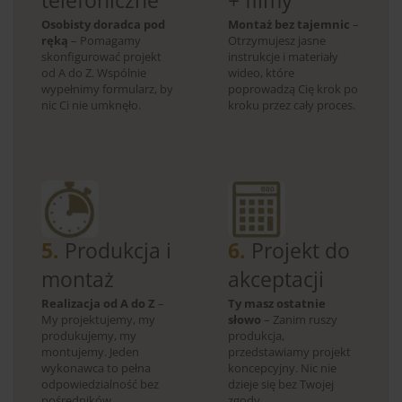
telefoniczne
+ filmy
Osobisty doradca pod
Montaż bez tajemnic
–
ręką
– Pomagamy
Otrzymujesz jasne
skonfigurować projekt
instrukcje i materiały
od A do Z. Wspólnie
wideo, które
wypełnimy formularz, by
poprowadzą Cię krok po
nic Ci nie umknęło.
kroku przez cały proces.
5.
Produkcja i
6.
Projekt do
montaż
akceptacji
Realizacja od A do Z
–
Ty masz ostatnie
My projektujemy, my
słowo
– Zanim ruszy
produkujemy, my
produkcja,
montujemy. Jeden
przedstawiamy projekt
wykonawca to pełna
koncepcyjny. Nic nie
odpowiedzialność bez
dzieje się bez Twojej
pośredników.
zgody.