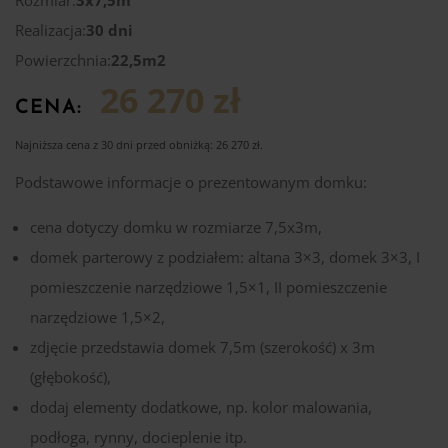
Realizacja:
30 dni
Powierzchnia:
22,5m2
26 270 zł
CENA:
Najniższa cena z 30 dni przed obniżką:
26 270
zł
.
Podstawowe informacje o prezentowanym domku:
cena dotyczy domku w rozmiarze 7,5x3m,
domek parterowy z podziałem: altana 3×3, domek 3×3, I
pomieszczenie narzędziowe 1,5×1, II pomieszczenie
narzędziowe 1,5×2,
zdjęcie przedstawia domek 7,5m (szerokość) x 3m
(głębokość),
dodaj elementy dodatkowe, np. kolor malowania,
podłoga, rynny, docieplenie itp.