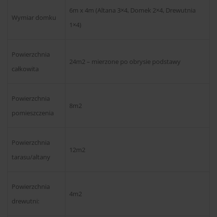
6m x 4m (Altana 3×4, Domek 2×4, Drewutnia
Wymiar domku
1×4)
Powierzchnia
24m2 – mierzone po obrysie podstawy
całkowita
Powierzchnia
8m2
pomieszczenia
Powierzchnia
12m2
tarasu/altany
Powierzchnia
4m2
drewutni: