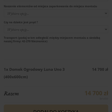
Noszenie elementów od miejsca zaparkowania do miejsca montażu
Czy na działce jest prąd ?
Transport (podaj w km odległość między miejscem montażu a siedzibą
naszej firmy: 42-270 Nieznanice)
1x
Domek Ogrodowy Luna Uno 3
14 700 zł
(400x600cm)
14 700 zł
Razem
DODAJ DO KOSZYKA