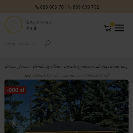
O NAS
Domki Letniskowe Całoroczne
Domki Letniskowe z Poddaszem
Domki Letniskowe Premium
Domki z dachem jednospadowym
Domki z dachem dwuspadowym
Małe domki Letniskowe na działkę ROD
Domki ogrodowe w stylu Modern
889 009 701
889 009 702
Strona główna
/
Domki ogrodowe
/
Domek ogrodowy z altaną i drewutnią
3w1
/ Domek Ogrodowy Luna Uno 3 (400x600cm)
-
900
zł