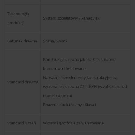
Technologia
System szkieletowy / kanadyjski
produkcji
Gatunek drewna
Sosna, Świerk
Konstrukcja drewno jakości C24 suszone
komorowo i heblowane
Najważniejsze elementy konstrukcyjne są
Standard drewna
wykonane z drewna C24 i KVH (w zależności od
modelu domku)
Boazeria dach i ściany : Klasa I
Standard łączeń
Wkręty i gwoździe galwanizowane