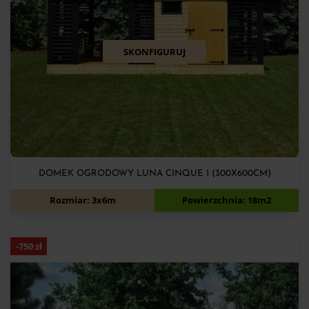
SKONFIGURUJ
DOMEK OGRODOWY LUNA CINQUE 1 (300X600CM)
10 950
zł
11 700
zł
Rozmiar: 3x6m
Powierzchnia: 18m2
-
750
zł