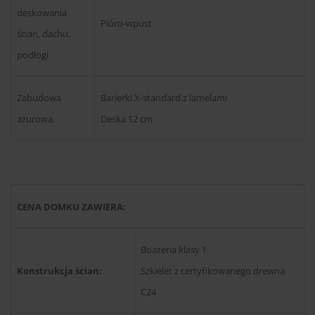
deskowania
Pióro-wpust
ścian, dachu,
podłogi
Zabudowa
Barierki X-standard z lamelami
ażurowa
Deska 12 cm
CENA DOMKU ZAWIERA:
Boazeria klasy 1
Konstrukcja ścian:
Szkielet z certyfikowanego drewna
C24