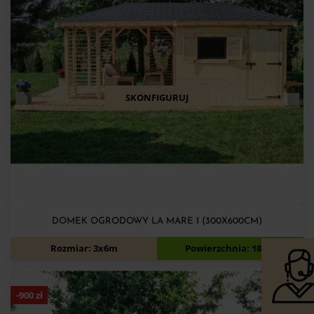
SKONFIGURUJ
DOMEK OGRODOWY LA MARE 1 (300X600CM)
10 950
zł
11 700
zł
Rozmiar: 3x6m
Powierzchnia: 18m2
-
900
zł