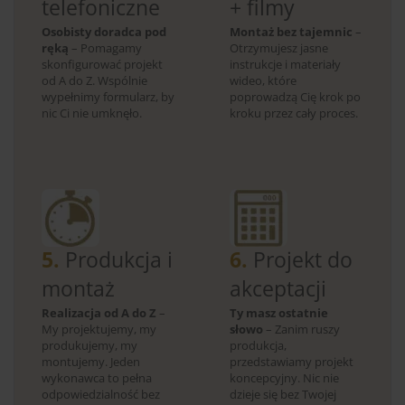
telefoniczne
+ filmy
Osobisty doradca pod
Montaż bez tajemnic
–
ręką
– Pomagamy
Otrzymujesz jasne
skonfigurować projekt
instrukcje i materiały
od A do Z. Wspólnie
wideo, które
wypełnimy formularz, by
poprowadzą Cię krok po
nic Ci nie umknęło.
kroku przez cały proces.
5.
Produkcja i
6.
Projekt do
montaż
akceptacji
Realizacja od A do Z
–
Ty masz ostatnie
My projektujemy, my
słowo
– Zanim ruszy
produkujemy, my
produkcja,
montujemy. Jeden
przedstawiamy projekt
wykonawca to pełna
koncepcyjny. Nic nie
odpowiedzialność bez
dzieje się bez Twojej