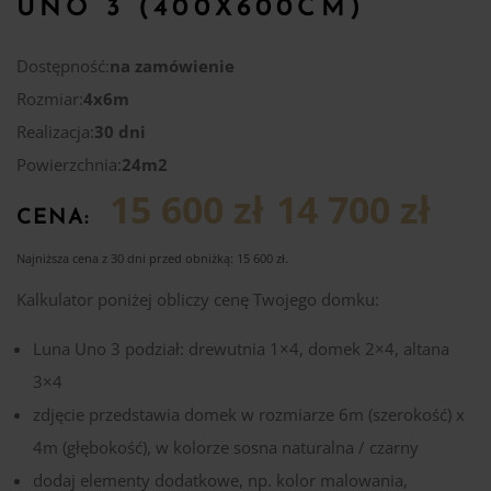
UNO 3 (400X600CM)
Dostępność:
na zamówienie
Rozmiar:
4x6m
Realizacja:
30 dni
Powierzchnia:
24m2
15 600 zł
14 700 zł
CENA:
Najniższa cena z 30 dni przed obniżką:
15 600
zł
.
Kalkulator poniżej obliczy cenę Twojego domku:
Luna Uno 3 podział: drewutnia 1×4, domek 2×4, altana
3×4
zdjęcie przedstawia domek w rozmiarze 6m (szerokość) x
4m (głębokość), w kolorze sosna naturalna / czarny
dodaj elementy dodatkowe, np. kolor malowania,