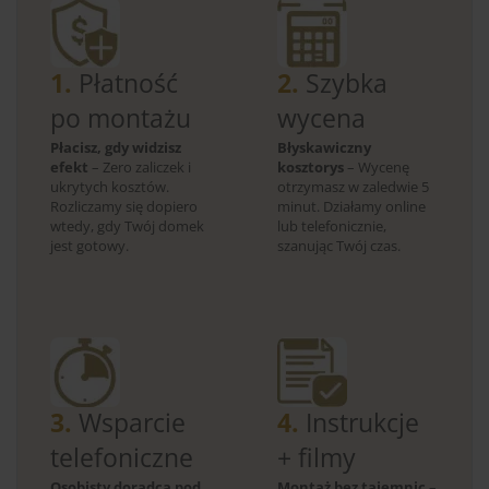
1.
Płatność
2.
Szybka
po montażu
wycena
Płacisz, gdy widzisz
Błyskawiczny
efekt
– Zero zaliczek i
kosztorys
– Wycenę
ukrytych kosztów.
otrzymasz w zaledwie 5
Rozliczamy się dopiero
minut. Działamy online
wtedy, gdy Twój domek
lub telefonicznie,
jest gotowy.
szanując Twój czas.
3.
Wsparcie
4.
Instrukcje
telefoniczne
+ filmy
Osobisty doradca pod
Montaż bez tajemnic
–