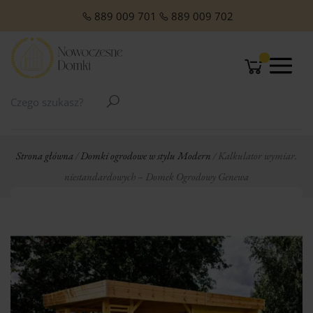
O NAS
Domki Letniskowe Całoroczne
Domki Letniskowe z Poddaszem
Domki Letniskowe Premium
Domki z dachem jednospadowym
Domki z dachem dwuspadowym
Małe domki Letniskowe na działkę ROD
Domki ogrodowe w stylu Modern
889 009 701
889 009 702
Strona główna
/
Domki ogrodowe w stylu Modern
/ Kalkulator wymiar.
niestandardowych – Domek Ogrodowy Genewa