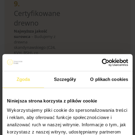
9.
Certyfikowane
drewno
Najwyższa jakość
surowca
– Budujemy z
drewna
skandynawskiego (C24,
KVH, BSH), co
gwarantuje trwałość na
pokolenia.
Zgoda
Szczegóły
O plikach cookies
Gwarancja bezpiecznego zakupu
Bezpieczeństwo transakcji - sprawdź
Niniejsza strona korzysta z plików cookie
Wykorzystujemy pliki cookie do spersonalizowania treści
i reklam, aby oferować funkcje społecznościowe i
analizować ruch w naszej witrynie. Informacje o tym, jak
Domek ogrodowy Genewa to idealne rozwiązanie dla osób,
korzystasz z naszej witryny, udostępniamy partnerom