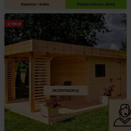
20 800
zł
24 000
zł
Rozmiar: 4x6m
Powierzchnia: 24m2
-
2 100
zł
SKONFIGURUJ