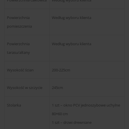
Powierzchnia całkowita
Według wyboru klienta
Powierzchnia
Według wyboru klienta
pomieszczenia
Powierzchnia
Według wyboru klienta
tarasu/altany
Wysokość ścian
200-225cm
Wysokość w szczycie
245cm
Stolarka
1 szt – okno PCV jednoszybowe uchylne
80×60 cm
1 szt – drzwi drewniane