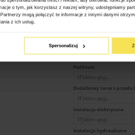
Drzwi zewnętrzne dociepl
ormacje o tym, jak korzystasz z naszej witryny, udostępniamy p
Partnerzy mogą połączyć te informacje z innymi danymi otrzym
nia z ich usług.
Okiennice
Ściana kolankowa + dociep
Spersonalizuj
Z
Poddasze
Dodatkowy taras z przodu
Instalacja elektryczna
Instalacja hydrauliczna