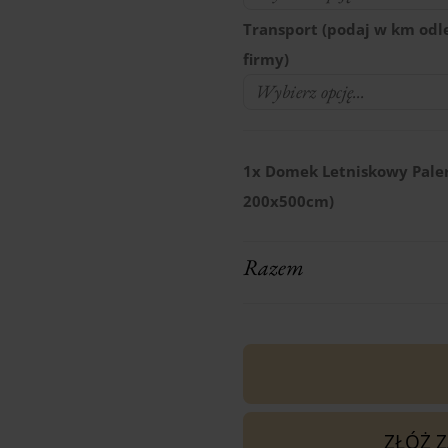
Transport (podaj w km odl
firmy)
1x
Domek Letniskowy Pale
200x500cm)
Razem
ZŁÓŻ 