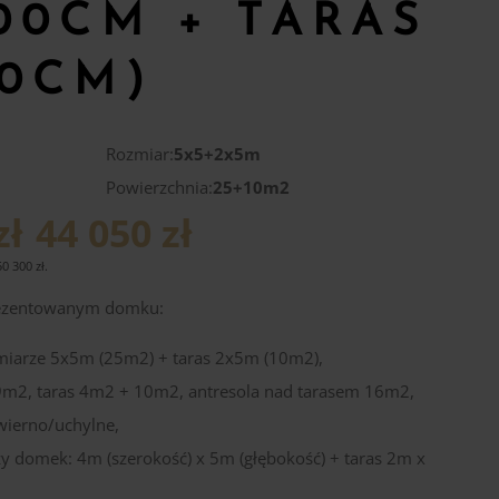
00CM + TARAS
00CM)
Rozmiar:
5x5+2x5m
Powierzchnia:
25+10m2
zł
44 050 zł
50 300
zł
.
rezentowanym domku:
miarze 5x5m (25m2) + taras 2x5m (10m2),
m2, taras 4m2 + 10m2, antresola nad tarasem 16m2,
ierno/uchylne,
zy domek: 4m (szerokość) x 5m (głębokość) + taras 2m x