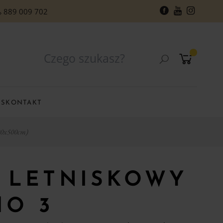
889 009 702
RS
KONTAKT
00x500cm)
 LETNISKOWY
MO 3