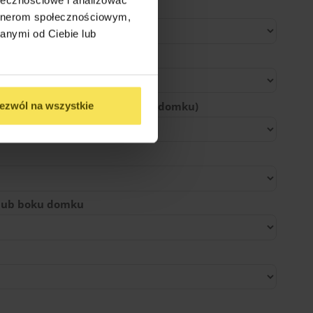
ane
artnerom społecznościowym,
anymi od Ciebie lub
lenie (podwyższenie antresoli domku)
ezwól na wszystkie
 lub boku domku