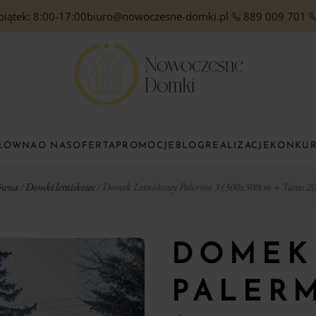
piątek: 8:00-17:00
biuro@nowoczesne-domki.pl
889 009 701
GŁÓWNA
O NAS
OFERTA
PROMOCJE
BLOG
REALIZACJE
KONKU
łówna
/
Domki letniskowe
/ Domek Letniskowy Palermo 3 (500x500cm + Taras 2
DOMEK
PALER