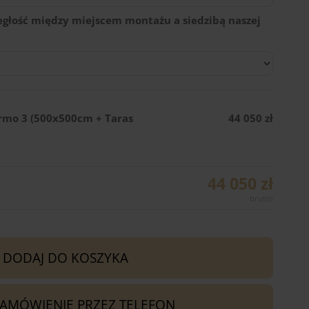
egłość między miejscem montażu a siedzibą naszej
rmo 3 (500x500cm + Taras
44 050 zł
44 050 zł
DODAJ DO KOSZYKA
ZAMÓWIENIE PRZEZ TELEFON