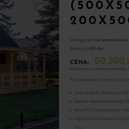
(500X5
200X5
Dostępność:
na zamówienie
Realizacja:
90 dni
50 300 
CENA:
Najniższa cena z 30 dni przed obniżką:
Podstawowe informacje o p
cena dotyczy domku w roz
domek ma powierzchnię 19
okna PCV dwuszybowe rozw
zdjęcie przedstawia mniejs
5m,