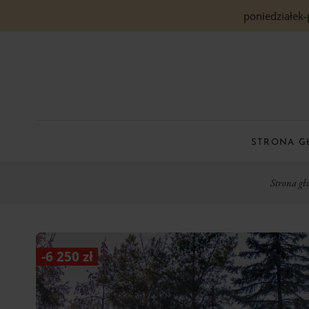
poniedziałek-
STRONA 
Strona g
-
6 250
zł