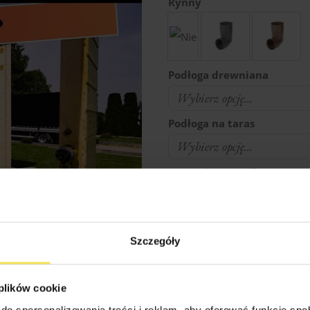
Rynny
Podłoga drewniana
Podłoga na taras
Docieplenie podłogi
Docieplenie ścian
Szczegóły
Docieplenie dachu
 plików cookie
do spersonalizowania treści i reklam, aby oferować funkcje sp