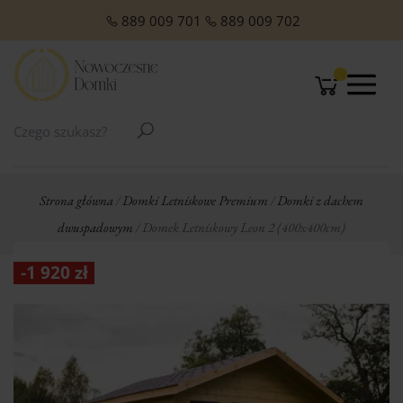
O NAS
Domki Letniskowe Całoroczne
Domki Letniskowe z Poddaszem
Domki Letniskowe Premium
Domki z dachem jednospadowym
Domki z dachem dwuspadowym
Małe domki Letniskowe na działkę ROD
Domki ogrodowe w stylu Modern
889 009 701
889 009 702
Strona główna
/
Domki Letniskowe Premium
/
Domki z dachem
dwuspadowym
/ Domek Letniskowy Leon 2 (400x400cm)
-
1 920
zł