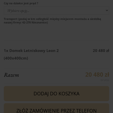
Czy na działce jest prąd ?
Transport (podaj w km odległość między miejscem montażu a siedzibą
naszej firmy: 42-270 Nieznanice)
1x
Domek Letniskowy Leon 2
20 480 zł
(400x400cm)
20 480 zł
Razem
DODAJ DO KOSZYKA
ZŁÓŻ ZAMÓWIENIE PRZEZ TELEFON