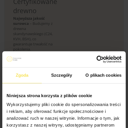
Certyfikowane
drewno
Najwyższa jakość
surowca
– Budujemy z
drewna
skandynawskiego (C24,
KVH, BSH), co
gwarantuje trwałość na
pokolenia.
Gwarancja bezpiecznego zakupu
Zgoda
Szczegóły
O plikach cookies
Bezpieczeństwo transakcji - sprawdź
Niniejsza strona korzysta z plików cookie
Wykorzystujemy pliki cookie do spersonalizowania treści
i reklam, aby oferować funkcje społecznościowe i
Domek letniskowy Leon 2 to doskonała propozycja dla osób
analizować ruch w naszej witrynie. Informacje o tym, jak
pragnących stworzyć urokliwe i funkcjonalne miejsce
korzystasz z naszej witryny, udostępniamy partnerom