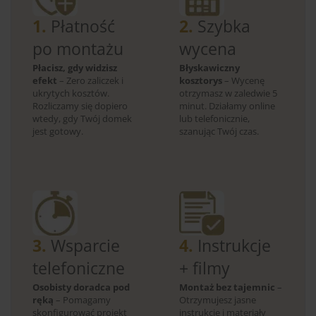
1.
Płatność
2.
Szybka
po montażu
wycena
Płacisz, gdy widzisz
Błyskawiczny
efekt
– Zero zaliczek i
kosztorys
– Wycenę
ukrytych kosztów.
otrzymasz w zaledwie 5
Rozliczamy się dopiero
minut. Działamy online
wtedy, gdy Twój domek
lub telefonicznie,
jest gotowy.
szanując Twój czas.
3.
Wsparcie
4.
Instrukcje
telefoniczne
+ filmy
Osobisty doradca pod
Montaż bez tajemnic
–
ręką
– Pomagamy
Otrzymujesz jasne
skonfigurować projekt
instrukcje i materiały