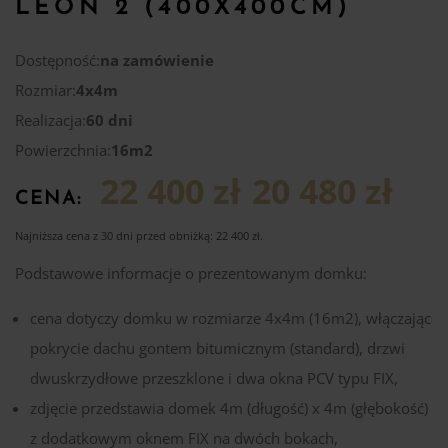
LEON 2 (400X400CM)
Dostępność:
na zamówienie
Rozmiar:
4x4m
Realizacja:
60 dni
Powierzchnia:
16m2
22 400 zł
20 480 zł
CENA:
Najniższa cena z 30 dni przed obniżką:
22 400
zł
.
Podstawowe informacje o prezentowanym domku:
cena dotyczy domku w rozmiarze 4x4m (16m2), włączając
pokrycie dachu gontem bitumicznym (standard), drzwi
dwuskrzydłowe przeszklone i dwa okna PCV typu FIX,
zdjęcie przedstawia domek 4m (długość) x 4m (głębokość)
z dodatkowym oknem FIX na dwóch bokach,