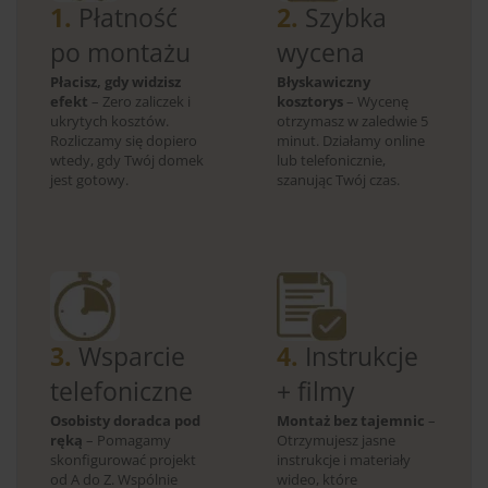
1.
Płatność
2.
Szybka
po montażu
wycena
Płacisz, gdy widzisz
Błyskawiczny
efekt
– Zero zaliczek i
kosztorys
– Wycenę
ukrytych kosztów.
otrzymasz w zaledwie 5
Rozliczamy się dopiero
minut. Działamy online
wtedy, gdy Twój domek
lub telefonicznie,
jest gotowy.
szanując Twój czas.
3.
Wsparcie
4.
Instrukcje
telefoniczne
+ filmy
Osobisty doradca pod
Montaż bez tajemnic
–
ręką
– Pomagamy
Otrzymujesz jasne
skonfigurować projekt
instrukcje i materiały
od A do Z. Wspólnie
wideo, które