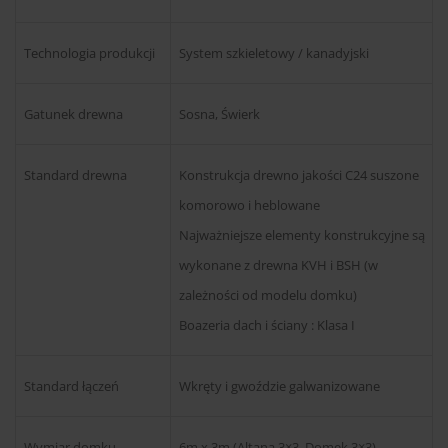
Technologia produkcji
System szkieletowy / kanadyjski
Gatunek drewna
Sosna, Świerk
Standard drewna
Konstrukcja drewno jakości C24 suszone
komorowo i heblowane
Najważniejsze elementy konstrukcyjne są
wykonane z drewna KVH i BSH (w
zależności od modelu domku)
Boazeria dach i ściany : Klasa I
Standard łączeń
Wkręty i gwoździe galwanizowane
Wymiar domku
6m x 3m (Altana 3×3, Domek 3×3)