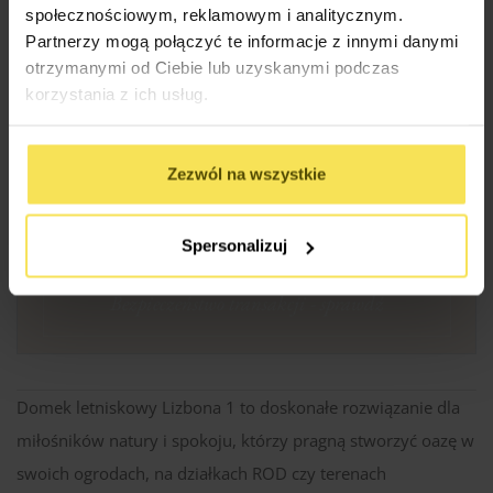
drewno
społecznościowym, reklamowym i analitycznym.
Partnerzy mogą połączyć te informacje z innymi danymi
Najwyższa jakość
surowca
– Budujemy z
otrzymanymi od Ciebie lub uzyskanymi podczas
drewna
korzystania z ich usług.
skandynawskiego (C24,
KVH, BSH), co
gwarantuje trwałość na
pokolenia.
Zezwól na wszystkie
Spersonalizuj
Gwarancja bezpiecznego zakupu
Bezpieczeństwo transakcji - sprawdź
Domek letniskowy Lizbona 1 to doskonałe rozwiązanie dla
miłośników natury i spokoju, którzy pragną stworzyć oazę w
swoich ogrodach, na działkach ROD czy terenach