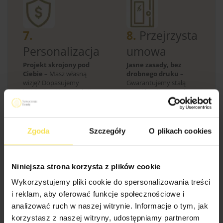
7.
8.
Przejrzysta
Personalizacja
umowa
Projekt skrojony pod
Jasne zasady, bez
Ciebie
– Masz własną
drobnego druku
–
wizję? Dopasujemy
Gwarantujemy stałą
każdy detal konstrukcji
cenę i konkretny zakres
do Twoich
prac. Żadnych
indywidualnych potrzeb.
niespodzianek w trakcie
budowy.
Zgoda
Szczegóły
O plikach cookies
Niniejsza strona korzysta z plików cookie
Wykorzystujemy pliki cookie do spersonalizowania treści
i reklam, aby oferować funkcje społecznościowe i
9.
analizować ruch w naszej witrynie. Informacje o tym, jak
Certyfikowane
korzystasz z naszej witryny, udostępniamy partnerom