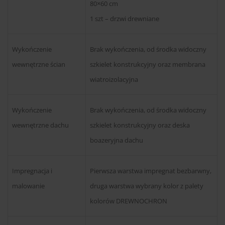
80×60 cm
1 szt – drzwi drewniane
Wykończenie
Brak wykończenia, od środka widoczny
wewnętrzne ścian
szkielet konstrukcyjny oraz membrana
wiatroizolacyjna
Wykończenie
Brak wykończenia, od środka widoczny
wewnętrzne dachu
szkielet konstrukcyjny oraz deska
boazeryjna dachu
Impregnacja i
Pierwsza warstwa impregnat bezbarwny,
malowanie
druga warstwa wybrany kolor z palety
kolorów DREWNOCHRON