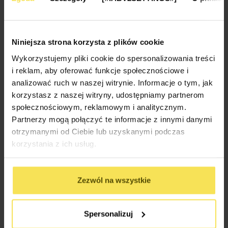
domu mieszkalnego.
👉 Jeśli planujesz własny domek , zobacz też
pełną ofertę
Niniejsza strona korzysta z plików cookie
domków letniskowych
w Nowoczesne-Domki.pl
Wykorzystujemy pliki cookie do spersonalizowania treści
i reklam, aby oferować funkcje społecznościowe i
RÓŻNICE W REGULACJACH
analizować ruch w naszej witrynie. Informacje o tym, jak
BUDOWLANYCH
korzystasz z naszej witryny, udostępniamy partnerom
DOTYCZĄCYCH DOMKÓW
społecznościowym, reklamowym i analitycznym.
LETNISKOWYCH I
Partnerzy mogą połączyć te informacje z innymi danymi
otrzymanymi od Ciebie lub uzyskanymi podczas
MIESZKALNYCH
korzystania z ich usług.
Choć domki letniskowe i domy mieszkalne mogą wyglądać
podobnie, istnieją kluczowe różnice w przepisach prawnych
Zezwól na wszystkie
regulujących oba typy budynków. Na przykład, wymagania
dotyczące izolacji termicznej i systemów ogrzewania są
Spersonalizuj
zwykle bardziej rygorystyczne dla domów mieszkalnych. Te