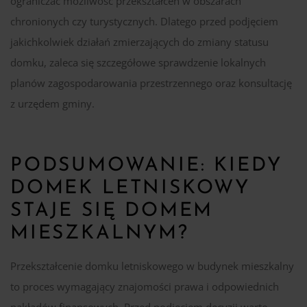
ograniczać możliwość przekształceń w obszarach
chronionych czy turystycznych. Dlatego przed podjęciem
jakichkolwiek działań zmierzających do zmiany statusu
domku, zaleca się szczegółowe sprawdzenie lokalnych
planów zagospodarowania przestrzennego oraz konsultację
z urzędem gminy.
PODSUMOWANIE: KIEDY
DOMEK LETNISKOWY
STAJE SIĘ DOMEM
MIESZKALNYM?
Przekształcenie domku letniskowego w budynek mieszkalny
to proces wymagający znajomości prawa i odpowiednich
nakładów finansowych. Przed podjęciem decyzji warto