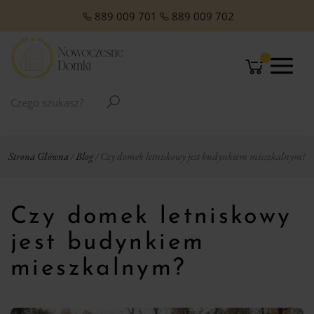
O NAS
Domki Letniskowe Całoroczne
Domki Letniskowe z Poddaszem
Domki z dachem jednospadowym
Domki z dachem dwuspadowym
Małe domki Letniskowe na działkę ROD
Domki ogrodowe w stylu Modern
889 009 701
889 009 702
Strona Główna
/
Blog
/ Czy domek letniskowy jest budynkiem mieszkalnym?
Czy domek letniskowy
jest budynkiem
mieszkalnym?