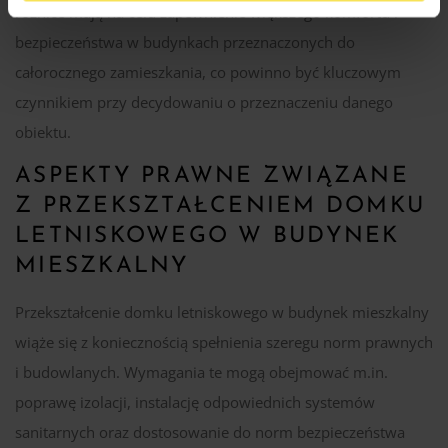
różnice mają na celu zapewnienie większego komfortu i
bezpieczeństwa w budynkach przeznaczonych do
całorocznego zamieszkania, co powinno być kluczowym
czynnikiem przy decydowaniu o przeznaczeniu danego
obiektu.
ASPEKTY PRAWNE ZWIĄZANE
Z PRZEKSZTAŁCENIEM DOMKU
LETNISKOWEGO W BUDYNEK
MIESZKALNY
Przekształcenie domku letniskowego w budynek mieszkalny
wiąże się z koniecznością spełnienia szeregu norm prawnych
i budowlanych. Wymagania te mogą obejmować m.in.
poprawę izolacji, instalację odpowiednich systemów
sanitarnych oraz dostosowanie do norm bezpieczeństwa