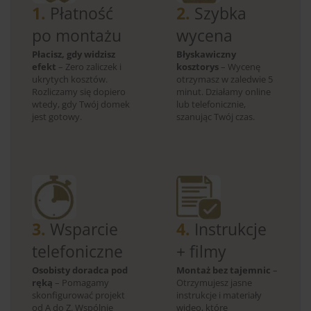
1.
Płatność
2.
Szybka
po montażu
wycena
Płacisz, gdy widzisz
Błyskawiczny
efekt
– Zero zaliczek i
kosztorys
– Wycenę
ukrytych kosztów.
otrzymasz w zaledwie 5
Rozliczamy się dopiero
minut. Działamy online
wtedy, gdy Twój domek
lub telefonicznie,
jest gotowy.
szanując Twój czas.
3.
Wsparcie
4.
Instrukcje
telefoniczne
+ filmy
Osobisty doradca pod
Montaż bez tajemnic
–
ręką
– Pomagamy
Otrzymujesz jasne
skonfigurować projekt
instrukcje i materiały
od A do Z. Wspólnie
wideo, które