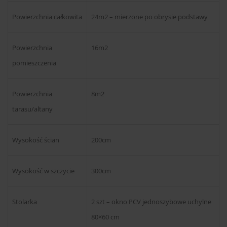
Powierzchnia całkowita
24m2 – mierzone po obrysie podstawy
Powierzchnia
16m2
pomieszczenia
Powierzchnia
8m2
tarasu/altany
Wysokość ścian
200cm
Wysokość w szczycie
300cm
Stolarka
2 szt – okno PCV jednoszybowe uchylne
80×60 cm