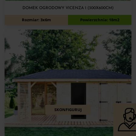
DOMEK OGRODOWY VICENZA 1 (300X600CM)
12 150
zł
12 900
zł
Rozmiar: 3x6m
Powierzchnia: 18m2
SKONFIGURUJ