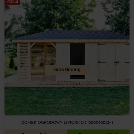
-
750
zł
SKONFIGURUJ
DOMEK OGRODOWY LIVIORNO 1 (300X600CM)
12 750
zł
13 500
zł