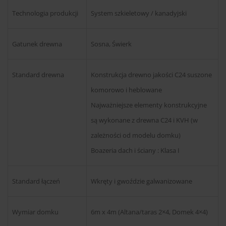
Technologia produkcji
System szkieletowy / kanadyjski
Gatunek drewna
Sosna, Świerk
Standard drewna
Konstrukcja drewno jakości C24 suszone
komorowo i heblowane
Najważniejsze elementy konstrukcyjne
są wykonane z drewna C24 i KVH (w
zależności od modelu domku)
Boazeria dach i ściany : Klasa I
Standard łączeń
Wkręty i gwoździe galwanizowane
Wymiar domku
6m x 4m (Altana/taras 2×4, Domek 4×4)