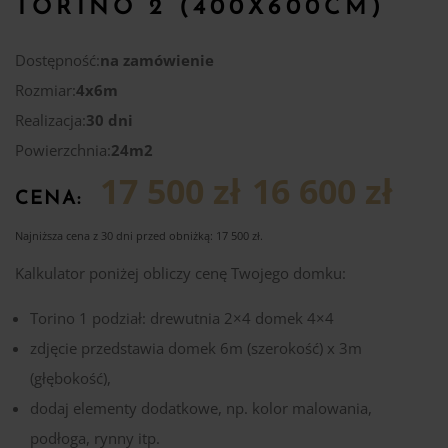
TORINO 2 (400X600CM)
Dostępność:
na zamówienie
Rozmiar:
4x6m
Realizacja:
30 dni
Powierzchnia:
24m2
17 500 zł
16 600 zł
CENA:
Najniższa cena z 30 dni przed obniżką:
17 500
zł
.
Kalkulator poniżej obliczy cenę Twojego domku:
Torino 1 podział: drewutnia 2×4 domek 4×4
zdjęcie przedstawia domek 6m (szerokość) x 3m
(głębokość),
dodaj elementy dodatkowe, np. kolor malowania,
podłoga, rynny itp.