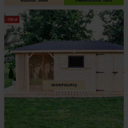
Rozmiar: 3x6m
Powierzchnia: 18m2
-
750
zł
SKONFIGURUJ