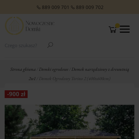
O NAS
Domki Letniskowe Całoroczne
Domki Letniskowe z Poddaszem
Domki Letniskowe Premium
Domki z dachem jednospadowym
Domki z dachem dwuspadowym
Małe domki Letniskowe na działkę ROD
Domki ogrodowe w stylu Modern
889 009 701
889 009 702
Strona główna
/
Domki ogrodowe
/
Domek narzędziowy z drewutnią
2w1
/ Domek Ogrodowy Torino 2 (400x600cm)
-
900
zł