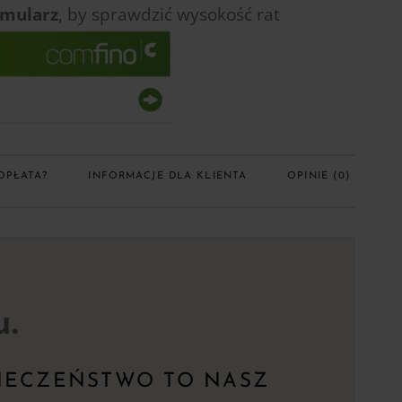
rmularz
, by sprawdzić
wysokość rat
OPŁATA?
INFORMACJE DLA KLIENTA
OPINIE (0)
u.
IECZEŃSTWO TO NASZ