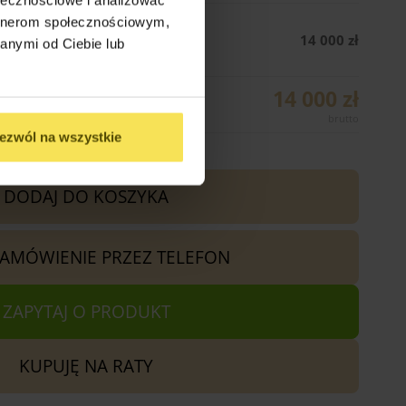
artnerom społecznościowym,
 (400cm x 500cm)
14 000 zł
anymi od Ciebie lub
14 000 zł
ezwól na wszystkie
DODAJ DO KOSZYKA
ZAMÓWIENIE PRZEZ TELEFON
ZAPYTAJ O PRODUKT
KUPUJĘ NA RATY