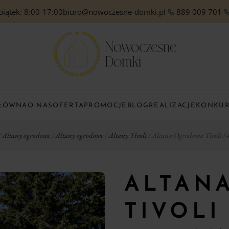
piątek: 8:00-17:00
biuro@nowoczesne-domki.pl
889 009 701
GŁÓWNA
O NAS
OFERTA
PROMOCJE
BLOG
REALIZACJE
KONKU
/
Altany ogrodowe
/
Altany ogrodowe
/
Altany Tivoli
/ Altana Ogrodowa Tivoli 
ALTAN
TIVOLI