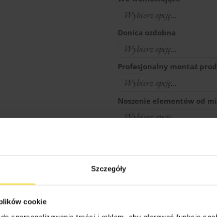
Donica ozdobna
Profesjonalny montaż pro
Noszenie elementów od mi
Czy na działce jest prąd ?
Transport (podaj w km odl
Szczegóły
firmy: Nieznanice 42-270)
 plików cookie
do spersonalizowania treści i reklam, aby oferować funkcje sp