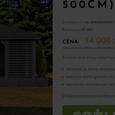
500CM
Dostępność:
na zamówienie
Realizacja:
30 dni
14 000 
CENA:
Najniższa cena z 30 dni przed obniżką:
Podana cena altany obejmuje
konstrukcję altany drewnia
pokrycie dachu gontem bi
zabudowy ażurowe jak na z
(Zdjęcia przedstawiają altan