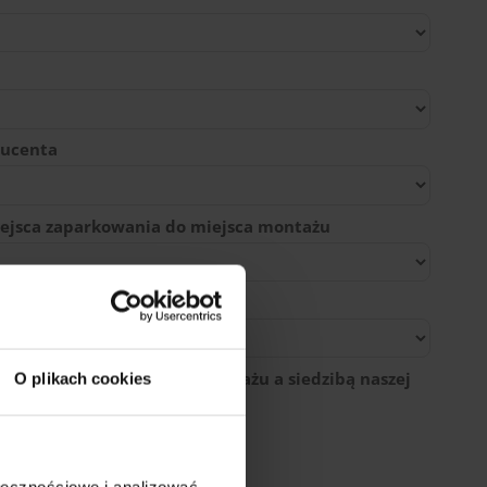
ducenta
ejsca zaparkowania do miejsca montażu
egłość między miejscem montażu a siedzibą naszej
O plikach cookies
ołecznościowe i analizować