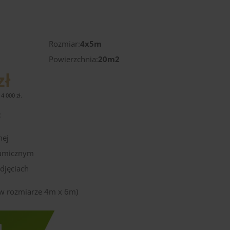
)
Rozmiar:
4x5m
Powierzchnia:
20m2
zł
14 000
zł
.
:
nej
tumicznym
djęciach
ę w rozmiarze 4m x 6m)