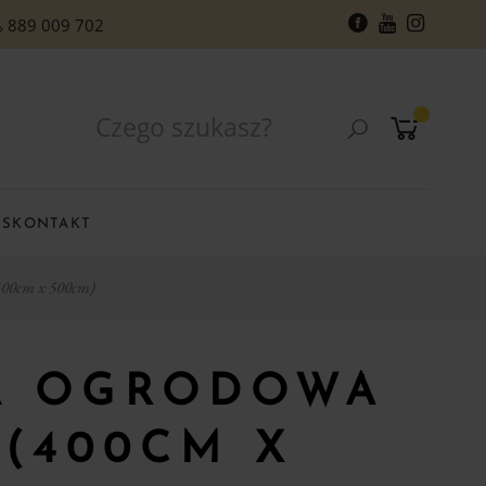
889 009 702
RS
KONTAKT
(400cm x 500cm)
A OGRODOWA
 (400CM X