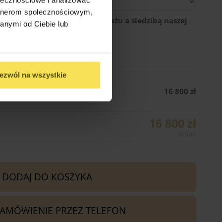
artnerom społecznościowym,
egłość między miejscem montażu a siedzibą naszej
anymi od Ciebie lub
ezwól na wszystkie
Wariant 6 (400cm x 600cm)
16 800 zł
16 800 zł
DODAJ DO KOSZYKA
ZAMÓWIENIE PRZEZ TELEFON