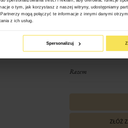
ormacje o tym, jak korzystasz z naszej witryny, udostępniamy p
Transport (podaj w km odl
Partnerzy mogą połączyć te informacje z innymi danymi otrzym
firmy: Nieznanice 42-270)
nia z ich usług.
Spersonalizuj
Z
1x
Altana Ogrodowa Roma 
Razem
ZŁÓŻ 