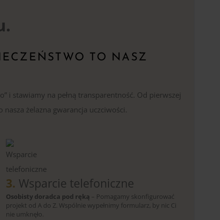
u.
IECZEŃSTWO TO NASZ
o” i stawiamy na pełną transparentność. Od pierwszej
o nasza żelazna gwarancja uczciwości.
3.
Wsparcie telefoniczne
Osobisty doradca pod ręką
– Pomagamy skonfigurować
projekt od A do Z. Wspólnie wypełnimy formularz, by nic Ci
nie umknęło.