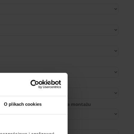
ducenta
ejsca zaparkowania do miejsca montażu
O plikach cookies
ołecznościowe i analizować