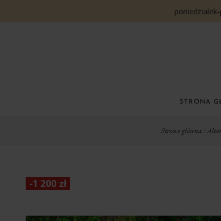
poniedziałek-
STRONA 
Strona główna
/
Alta
-
1 200
zł