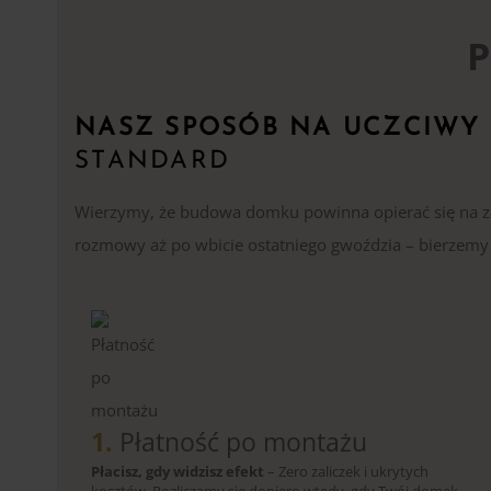
P
NASZ SPOSÓB NA UCZCIWY
STANDARD
Wierzymy, że budowa domku powinna opierać się na zau
rozmowy aż po wbicie ostatniego gwoździa – bierzemy p
1.
Płatność po montażu
Płacisz, gdy widzisz efekt
– Zero zaliczek i ukrytych