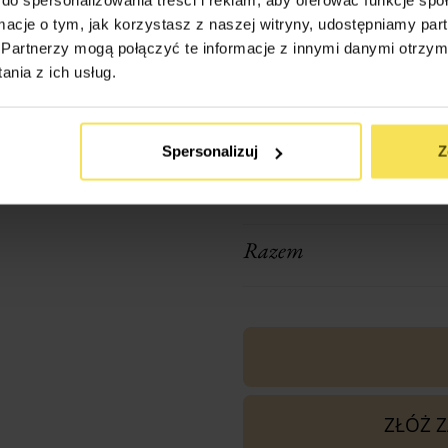
ormacje o tym, jak korzystasz z naszej witryny, udostępniamy p
Transport (podaj w km odl
Partnerzy mogą połączyć te informacje z innymi danymi otrzym
firmy: Nieznanice 42-270)
nia z ich usług.
Spersonalizuj
Z
1x
Altana Ogrodowa Roma 
Razem
ZŁÓŻ 