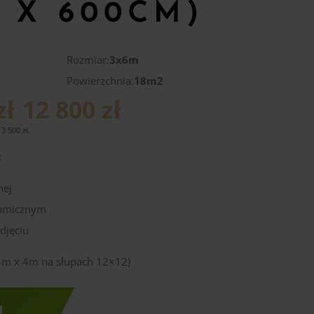
 X 600CM)
Rozmiar:
3x6m
Powierzchnia:
18m2
zł
12 800 zł
13 500
zł
.
:
nej
tumicznym
djęciu
 4m x 4m na słupach 12×12)