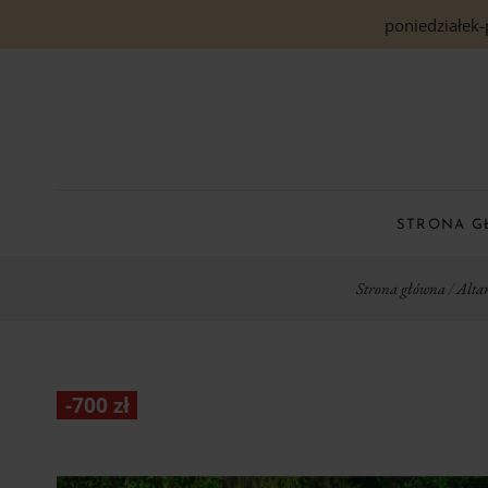
poniedziałek-
STRONA 
Strona główna
/
Alta
-
700
zł