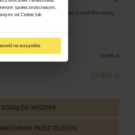
artnerom społecznościowym,
egłość między miejscem montażu a siedzibą naszej
anymi od Ciebie lub
ezwól na wszystkie
Wariant 6 (300cm x 600cm)
12 800 zł
12 800 zł
DODAJ DO KOSZYKA
ZAMÓWIENIE PRZEZ TELEFON