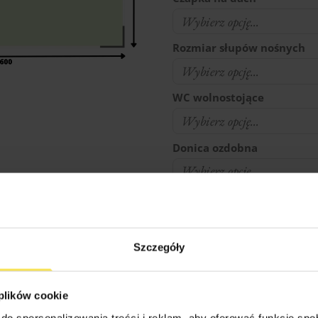
Rozmiar słupów nośnych
WC wolnostojące
Donica ozdobna
Profesjonalny montaż pro
Noszenie elementów od mi
Szczegóły
 plików cookie
Czy na działce jest prąd ?
do spersonalizowania treści i reklam, aby oferować funkcje sp