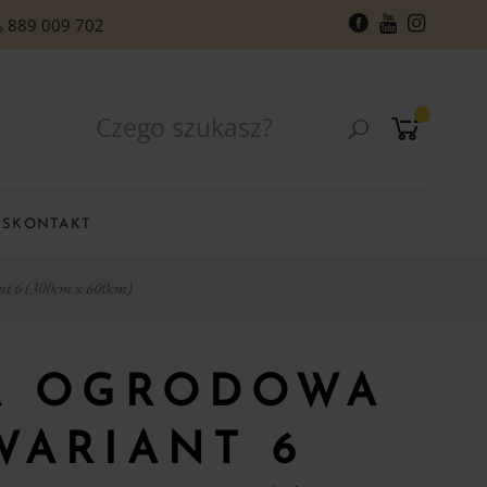
889 009 702
RS
KONTAKT
t 6 (300cm x 600cm)
A OGRODOWA
WARIANT 6