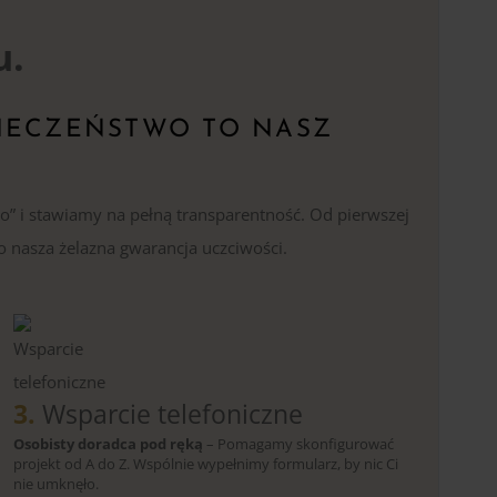
u.
IECZEŃSTWO TO NASZ
o” i stawiamy na pełną transparentność. Od pierwszej
o nasza żelazna gwarancja uczciwości.
3.
Wsparcie telefoniczne
Osobisty doradca pod ręką
– Pomagamy skonfigurować
projekt od A do Z. Wspólnie wypełnimy formularz, by nic Ci
nie umknęło.