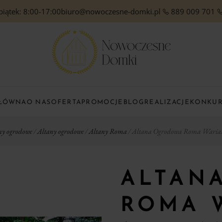
piątek: 8:00-17:00
biuro@nowoczesne-domki.pl
889 009 701
GŁÓWNA
O NAS
OFERTA
PROMOCJE
BLOG
REALIZACJE
KONKU
ny ogrodowe
/
Altany ogrodowe
/
Altany Roma
/ Altana Ogrodowa Roma Warian
ALTAN
ROMA 