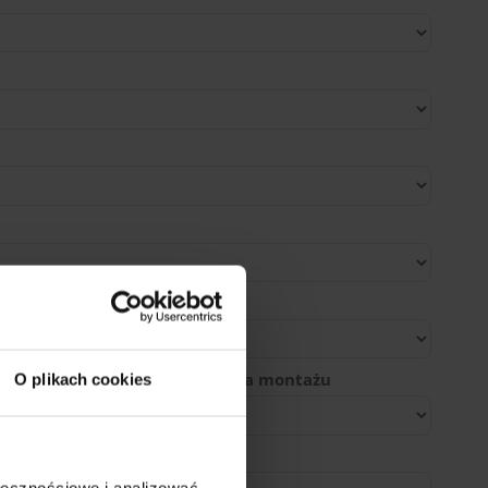
ducenta
ejsca zaparkowania do miejsca montażu
O plikach cookies
ołecznościowe i analizować