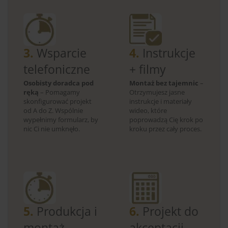
3.
Wsparcie
4.
Instrukcje
telefoniczne
+ filmy
Osobisty doradca pod
Montaż bez tajemnic
–
ręką
– Pomagamy
Otrzymujesz jasne
skonfigurować projekt
instrukcje i materiały
od A do Z. Wspólnie
wideo, które
wypełnimy formularz, by
poprowadzą Cię krok po
nic Ci nie umknęło.
kroku przez cały proces.
5.
Produkcja i
6.
Projekt do
montaż
akceptacji