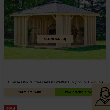
SKONFIGURUJ
ALTANA OGRODOWA NAPOLI WARIANT 6 (300CM X 400CM)
8 520
zł
9 020
zł
Rozmiar: 3x4m
Powierzchnia: 12m2
-
500
zł