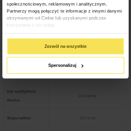
społecznościowym, reklamowym i analitycznym.
Partnerzy mogą połączyć te informacje z innymi danymi
otrzymanymi od Ciebie lub uzyskanymi podczas
Drewno produkcji skandynawskiej
Rodzaj materiału:
korzystania z ich usług.
świerkowe / sosnowe
Zezwól na wszystkie
Konstrukcja dachu:
Kantówka 38×89 mm
Wysokość w
Spersonalizuj
300 cm
szczycie:
Kąt nachylenia
22 stopnie
dachu:
Słupy nośne:
12×12 cm