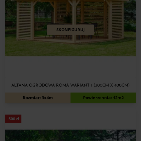
SKONFIGURUJ
ALTANA OGRODOWA ROMA WARIANT 1 (300CM X 400CM)
7 560
zł
8 060
zł
Rozmiar: 3x4m
Powierzchnia: 12m2
-
500
zł