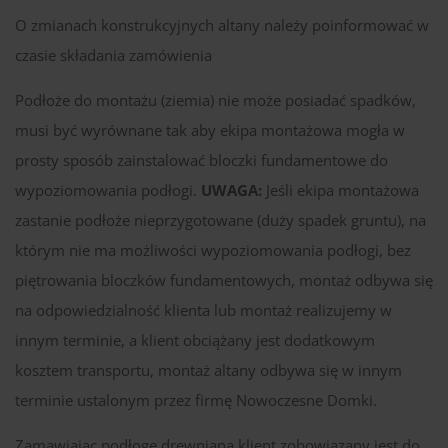
O zmianach konstrukcyjnych altany należy poinformować w
czasie składania zamówienia
Podłoże do montażu (ziemia) nie może posiadać spadków,
musi być wyrównane tak aby ekipa montażowa mogła w
prosty sposób zainstalować bloczki fundamentowe do
wypoziomowania podłogi.
UWAGA:
Jeśli ekipa montażowa
zastanie podłoże nieprzygotowane (duży spadek gruntu), na
którym nie ma możliwości wypoziomowania podłogi, bez
piętrowania bloczków fundamentowych, montaż odbywa się
na odpowiedzialność klienta lub montaż realizujemy w
innym terminie, a klient obciążany jest dodatkowym
kosztem transportu, montaż altany odbywa się w innym
terminie ustalonym przez firmę Nowoczesne Domki.
Zamawiając podłogę drewnianą klient zobowiązany jest do