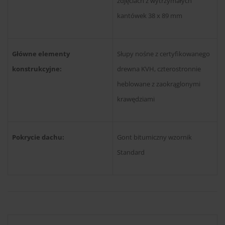
zdjęciach z wytrzymałych
kantówek 38 x 89 mm
Główne elementy
Słupy nośne z certyfikowanego
konstrukcyjne:
drewna KVH, czterostronnie
heblowane z zaokrąglonymi
krawędziami
Pokrycie dachu:
Gont bitumiczny wzornik
Standard