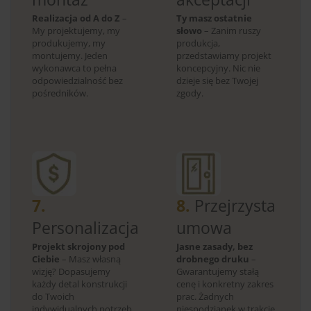
Realizacja od A do Z
–
Ty masz ostatnie
My projektujemy, my
słowo
– Zanim ruszy
produkujemy, my
produkcja,
montujemy. Jeden
przedstawiamy projekt
wykonawca to pełna
koncepcyjny. Nic nie
odpowiedzialność bez
dzieje się bez Twojej
pośredników.
zgody.
7.
8.
Przejrzysta
Personalizacja
umowa
Projekt skrojony pod
Jasne zasady, bez
Ciebie
– Masz własną
drobnego druku
–
wizję? Dopasujemy
Gwarantujemy stałą
każdy detal konstrukcji
cenę i konkretny zakres
do Twoich
prac. Żadnych
indywidualnych potrzeb.
niespodzianek w trakcie