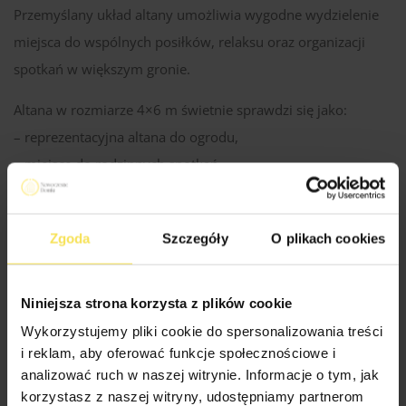
Przemyślany układ altany umożliwia wygodne wydzielenie
miejsca do wspólnych posiłków, relaksu oraz organizacji
spotkań w większym gronie.
Altana w rozmiarze 4×6 m świetnie sprawdzi się jako:
– reprezentacyjna altana do ogrodu,
– miejsce do rodzinnych spotkań,
– duża część wypoczynkowa przy domu,
– altana z możliwością dowolnej aranżacji.
Zgoda
Szczegóły
O plikach cookies
Ravenna podkreśla dekoracyjny charakter ogrodu i tworzy
przyjemną przestrzeń do relaksu oraz spotkań w większym
Niniejsza strona korzysta z plików cookie
gronie.
Wykorzystujemy pliki cookie do spersonalizowania treści
i reklam, aby oferować funkcje społecznościowe i
analizować ruch w naszej witrynie. Informacje o tym, jak
Specyfikacja Techniczna Altan
korzystasz z naszej witryny, udostępniamy partnerom