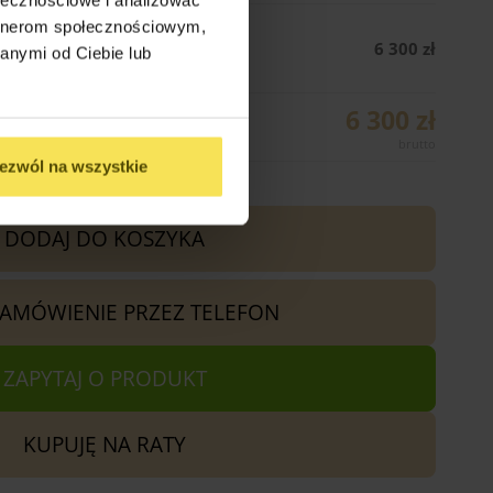
artnerom społecznościowym,
(300cm x 300cm)
6 300 zł
anymi od Ciebie lub
6 300 zł
ezwól na wszystkie
DODAJ DO KOSZYKA
ZAMÓWIENIE PRZEZ TELEFON
ZAPYTAJ O PRODUKT
KUPUJĘ NA RATY