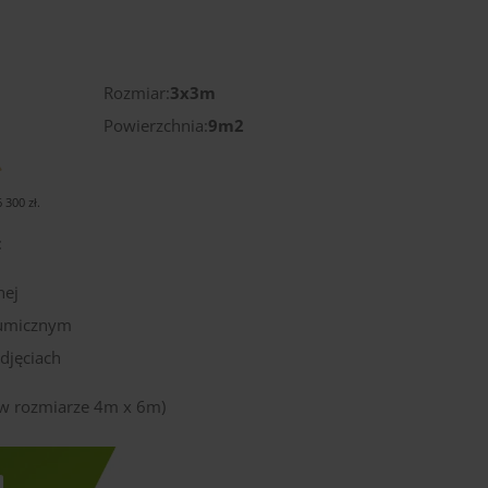
)
Rozmiar:
3x3m
Powierzchnia:
9m2
ł
6 300
zł
.
:
nej
tumicznym
djęciach
ę w rozmiarze 4m x 6m)