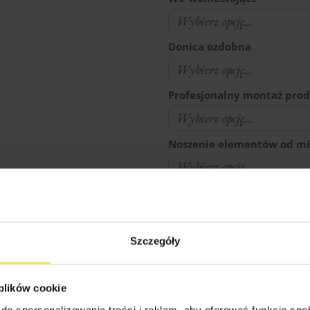
Donica ozdobna
Profesjonalny montaż pro
Noszenie elementów od mi
Czy na działce jest prąd ?
Transport (podaj w km odl
Szczegóły
firmy: Nieznanice 42-270)
 plików cookie
do spersonalizowania treści i reklam, aby oferować funkcje sp