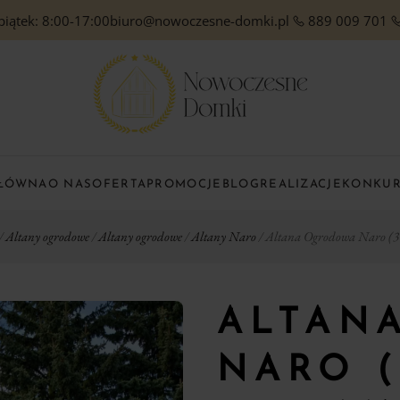
piątek: 8:00-17:00
biuro@nowoczesne-domki.pl
889 009 701
GŁÓWNA
O NAS
OFERTA
PROMOCJE
BLOG
REALIZACJE
KONKU
/
Altany ogrodowe
/
Altany ogrodowe
/
Altany Naro
/ Altana Ogrodowa Naro (
ALTAN
NARO (