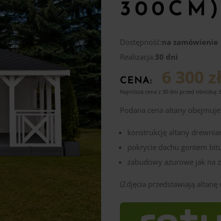
300CM
Dostępność:
na zamówienie
Realizacja:
30 dni
6 300 z
CENA:
Najniższa cena z 30 dni przed obniżką:
Podana cena altany obejmuje
konstrukcję altany drewnia
pokrycie dachu gontem bi
zabudowy ażurowe jak na z
(Zdjęcia przedstawiają altan