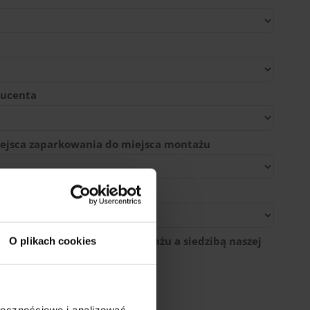
ducenta
ejsca zaparkowania do miejsca montażu
egłość między miejscem montażu a siedzibą naszej
O plikach cookies
ołecznościowe i analizować