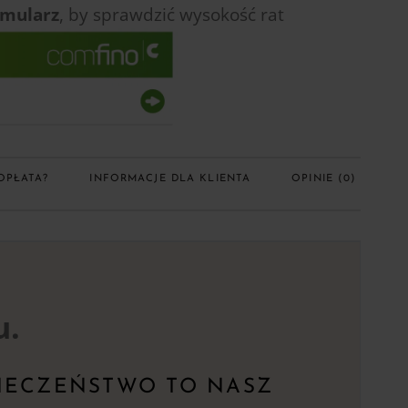
rmularz
, by sprawdzić
wysokość rat
OPŁATA?
INFORMACJE DLA KLIENTA
OPINIE (0)
u.
IECZEŃSTWO TO NASZ