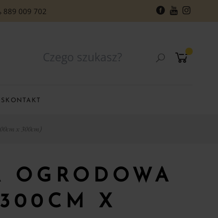
889 009 702
RS
KONTAKT
300cm x 300cm)
A OGRODOWA
300CM X