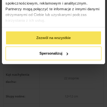
społecznościowym, reklamowym i analitycznym.
Partnerzy mogą połączyć te informacje z innymi danymi
otrzymanymi od Ciebie lub uzyskanymi podczas
Drewno produkcji skandynawskiej
Rodzaj materiału:
korzystania z ich usług.
świerkowe / sosnowe
Zezwól na wszystkie
Konstrukcja dachu:
Kantówka 38×89 mm
Wysokość w
Spersonalizuj
300 cm
szczycie:
Kąt nachylenia
22 stopnie
dachu:
Słupy nośne:
12×12 cm