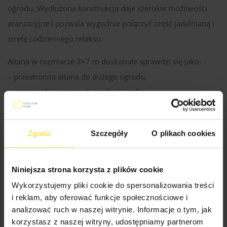
ogrodu. Wydłużona konstrukcja daje szerokie możliwości
aranżacyjne i pozwala wygodnie połączyć część jadalnianą i
strefę codziennego relaksu.
Altana w rozmiarze 3×7 m doskonale sprawdzi się jako:
– przestronna altana do dużego ogrodu,
– miejsce do organizacji spotkań i grilla,
– letnia jadalnia,
– strefa do spędzania czasu w większym gronie.
Zgoda
Szczegóły
O plikach cookies
Montego efektownie dopełnia przestrzeń przy domu i
tworzy uporządkowaną część ogrodu sprzyjającą
Niniejsza strona korzysta z plików cookie
wspólnemu spędzaniu czasu.
Wykorzystujemy pliki cookie do spersonalizowania treści
i reklam, aby oferować funkcje społecznościowe i
analizować ruch w naszej witrynie. Informacje o tym, jak
Specyfikacja Techniczna Altan
korzystasz z naszej witryny, udostępniamy partnerom