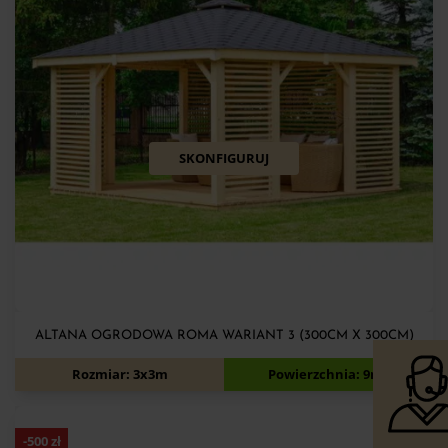
SKONFIGURUJ
ALTANA OGRODOWA ROMA WARIANT 3 (300CM X 300CM)
6 130
zł
6 530
zł
Rozmiar: 3x3m
Powierzchnia: 9m2
-
500
zł