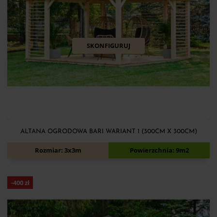
SKONFIGURUJ
ALTANA OGRODOWA BARI WARIANT 1 (300CM X 300CM)
4 590
zł
4 990
zł
Rozmiar: 3x3m
Powierzchnia: 9m2
-
400
zł