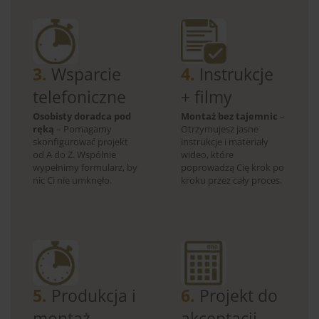
3.
Wsparcie
4.
Instrukcje
telefoniczne
+ filmy
Osobisty doradca pod
Montaż bez tajemnic
–
ręką
– Pomagamy
Otrzymujesz jasne
skonfigurować projekt
instrukcje i materiały
od A do Z. Wspólnie
wideo, które
wypełnimy formularz, by
poprowadzą Cię krok po
nic Ci nie umknęło.
kroku przez cały proces.
5.
Produkcja i
6.
Projekt do
montaż
akceptacji