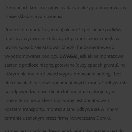
O zmianach konstrukcyjnych altany należy poinformować w
czasie składania zamówienia
Podłoże do montażu (ziemia) nie może posiadać spadków,
musi być wyrównane tak aby ekipa montażowa mogła w
prosty sposób zainstalować bloczki fundamentowe do
wypoziomowania podłogi.
UWAGA:
Jeśli ekipa montażowa
zastanie podłoże nieprzygotowane (duży spadek gruntu), na
którym nie ma możliwości wypoziomowania podłogi, bez
piętrowania bloczków fundamentowych, montaż odbywa się
na odpowiedzialność klienta lub montaż realizujemy w
innym terminie, a klient obciążany jest dodatkowym
kosztem transportu, montaż altany odbywa się w innym
terminie ustalonym przez firmę Nowoczesne Domki.
Zamawiając podłogę drewnianą klient zobowiązany jest do