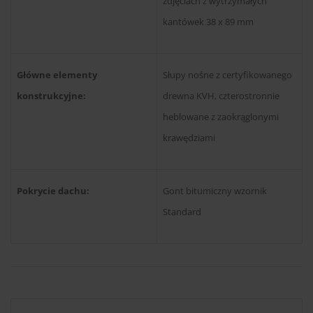
zdjęciach z wytrzymałych
kantówek 38 x 89 mm
Główne elementy
Słupy nośne z certyfikowanego
konstrukcyjne:
drewna KVH, czterostronnie
heblowane z zaokrąglonymi
krawędziami
Pokrycie dachu:
Gont bitumiczny wzornik
Standard