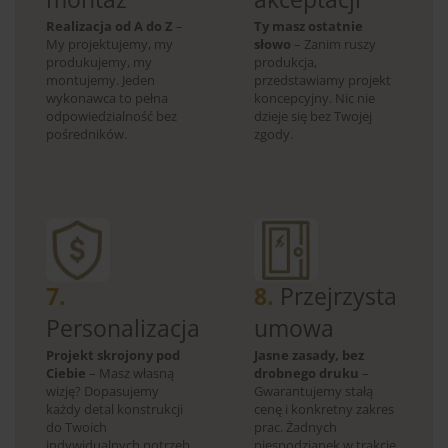
Realizacja od A do Z
–
Ty masz ostatnie
My projektujemy, my
słowo
– Zanim ruszy
produkujemy, my
produkcja,
montujemy. Jeden
przedstawiamy projekt
wykonawca to pełna
koncepcyjny. Nic nie
odpowiedzialność bez
dzieje się bez Twojej
pośredników.
zgody.
7.
8.
Przejrzysta
Personalizacja
umowa
Projekt skrojony pod
Jasne zasady, bez
Ciebie
– Masz własną
drobnego druku
–
wizję? Dopasujemy
Gwarantujemy stałą
każdy detal konstrukcji
cenę i konkretny zakres
do Twoich
prac. Żadnych
indywidualnych potrzeb.
niespodzianek w trakcie