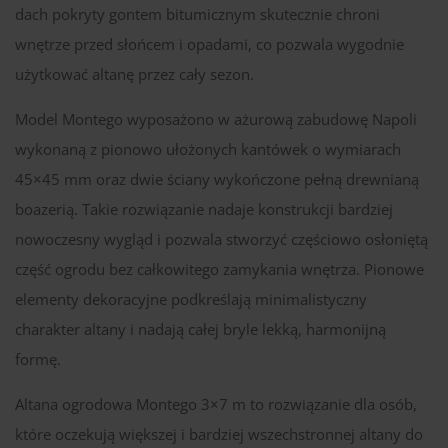
dach pokryty gontem bitumicznym skutecznie chroni
wnętrze przed słońcem i opadami, co pozwala wygodnie
użytkować altanę przez cały sezon.
Model Montego wyposażono w ażurową zabudowę Napoli
wykonaną z pionowo ułożonych kantówek o wymiarach
45×45 mm oraz dwie ściany wykończone pełną drewnianą
boazerią. Takie rozwiązanie nadaje konstrukcji bardziej
nowoczesny wygląd i pozwala stworzyć częściowo osłoniętą
część ogrodu bez całkowitego zamykania wnętrza. Pionowe
elementy dekoracyjne podkreślają minimalistyczny
charakter altany i nadają całej bryle lekką, harmonijną
formę.
Altana ogrodowa Montego 3×7 m to rozwiązanie dla osób,
które oczekują większej i bardziej wszechstronnej altany do