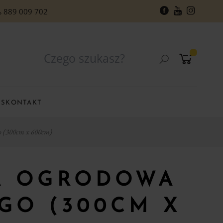
889 009 702
RS
KONTAKT
o (300cm x 600cm)
A OGRODOWA
GO (300CM X