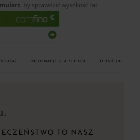
rmularz
, by sprawdzić
wysokość rat
OPŁATA?
INFORMACJE DLA KLIENTA
OPINIE (0)
u.
IECZEŃSTWO TO NASZ