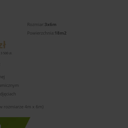
)
Rozmiar:
3x6m
Powierzchnia:
18m2
zł
13 500
zł
.
:
nej
tumicznym
djęciach
ę w rozmiarze 4m x 6m)