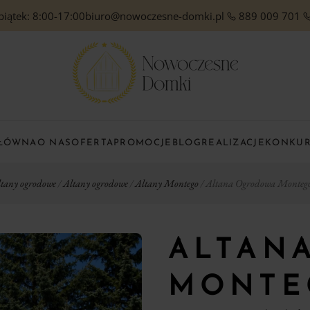
piątek: 8:00-17:00
biuro@nowoczesne-domki.pl
889 009 701
GŁÓWNA
O NAS
OFERTA
PROMOCJE
BLOG
REALIZACJE
KONKU
tany ogrodowe
/
Altany ogrodowe
/
Altany Montego
/ Altana Ogrodowa Monteg
ALTAN
MONTE