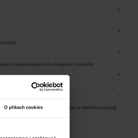
ducenta
ejsca zaparkowania do miejsca montażu
egłość między miejscem montażu a siedzibą naszej
O plikach cookies
ołecznościowe i analizować