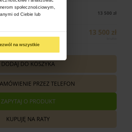
artnerom społecznościowym,
go (300cm x 600cm)
13 500 zł
anymi od Ciebie lub
13 500 zł
ezwól na wszystkie
DODAJ DO KOSZYKA
ZAMÓWIENIE PRZEZ TELEFON
ZAPYTAJ O PRODUKT
KUPUJĘ NA RATY