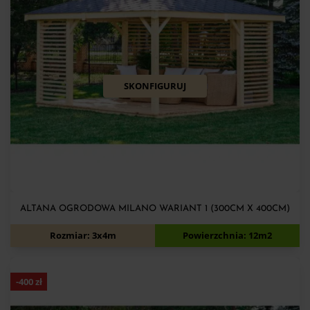
SKONFIGURUJ
ALTANA OGRODOWA MILANO WARIANT 1 (300CM X 400CM)
6 000
zł
6 500
zł
Rozmiar: 3x4m
Powierzchnia: 12m2
-
400
zł