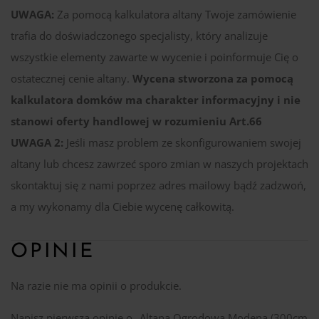
UWAGA:
Za pomocą kalkulatora altany Twoje zamówienie
trafia do doświadczonego specjalisty, który analizuje
wszystkie elementy zawarte w wycenie i poinformuje Cię o
ostatecznej cenie altany.
Wycena stworzona za pomocą
kalkulatora domków ma charakter informacyjny i nie
stanowi oferty handlowej w rozumieniu Art.66
UWAGA 2:
Jeśli masz problem ze skonfigurowaniem swojej
altany lub chcesz zawrzeć sporo zmian w naszych projektach
skontaktuj się z nami poprzez adres mailowy bądź zadzwoń,
a my wykonamy dla Ciebie wycenę całkowitą.
OPINIE
Na razie nie ma opinii o produkcie.
Napisz pierwszą opinię o „Altana Ogrodowa Modena (300cm