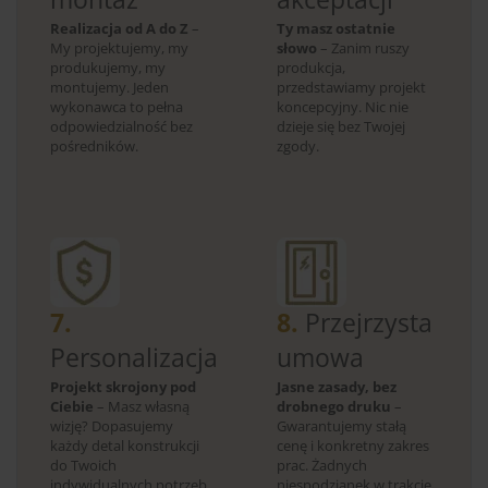
Realizacja od A do Z
–
Ty masz ostatnie
My projektujemy, my
słowo
– Zanim ruszy
produkujemy, my
produkcja,
montujemy. Jeden
przedstawiamy projekt
wykonawca to pełna
koncepcyjny. Nic nie
odpowiedzialność bez
dzieje się bez Twojej
pośredników.
zgody.
7.
8.
Przejrzysta
Personalizacja
umowa
Projekt skrojony pod
Jasne zasady, bez
Ciebie
– Masz własną
drobnego druku
–
wizję? Dopasujemy
Gwarantujemy stałą
każdy detal konstrukcji
cenę i konkretny zakres
do Twoich
prac. Żadnych
indywidualnych potrzeb.
niespodzianek w trakcie