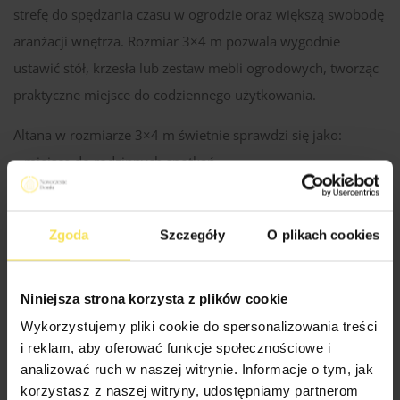
strefę do spędzania czasu w ogrodzie oraz większą swobodę
aranżacji wnętrza. Rozmiar 3×4 m pozwala wygodnie
ustawić stół, krzesła lub zestaw mebli ogrodowych, tworząc
praktyczne miejsce do codziennego użytkowania.
Altana w rozmiarze 3×4 m świetnie sprawdzi się jako:
– miejsce do rodzinnych spotkań,
– przestrzeń na stół ogrodowy,
– altana na działkę rekreacyjną,
Zgoda
Szczegóły
O plikach cookies
– zadaszona część ogrodu do wspólnego spędzania czasu.
Modena dobrze wpisuje się zarówno w nowoczesne
Niniejsza strona korzysta z plików cookie
aranżacje, jak i bardziej naturalne otoczenie, tworząc
Wykorzystujemy pliki cookie do spersonalizowania treści
harmonijną część przestrzeni przy domu.
i reklam, aby oferować funkcje społecznościowe i
analizować ruch w naszej witrynie. Informacje o tym, jak
korzystasz z naszej witryny, udostępniamy partnerom