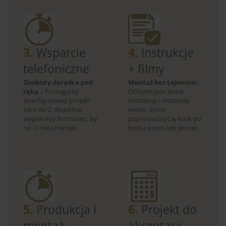
3.
Wsparcie
4.
Instrukcje
telefoniczne
+ filmy
Osobisty doradca pod
Montaż bez tajemnic
–
ręką
– Pomagamy
Otrzymujesz jasne
skonfigurować projekt
instrukcje i materiały
od A do Z. Wspólnie
wideo, które
wypełnimy formularz, by
poprowadzą Cię krok po
nic Ci nie umknęło.
kroku przez cały proces.
5.
Produkcja i
6.
Projekt do
montaż
akceptacji