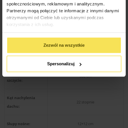
Specyfikacja Techniczna Altan
społecznościowym, reklamowym i analitycznym.
Partnerzy mogą połączyć te informacje z innymi danymi
otrzymanymi od Ciebie lub uzyskanymi podczas
korzystania z ich usług.
Drewno produkcji skandynawskiej
Rodzaj materiału:
świerkowe / sosnowe
Zezwól na wszystkie
Konstrukcja dachu:
Kantówka 38×89 mm
Spersonalizuj
Wysokość w
300 cm
szczycie:
Kąt nachylenia
22 stopnie
dachu:
Słupy nośne:
12×12 cm