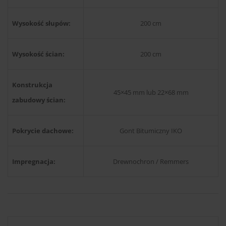
Wysokość słupów:
200 cm
Wysokość ścian:
200 cm
Konstrukcja
45×45 mm lub 22×68 mm
zabudowy ścian:
Pokrycie dachowe:
Gont Bitumiczny IKO
Impregnacja:
Drewnochron / Remmers