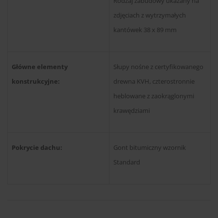
Rodzaj zabudowy ukazany na
zdjęciach z wytrzymałych
kantówek 38 x 89 mm
Główne elementy
Słupy nośne z certyfikowanego
konstrukcyjne:
drewna KVH, czterostronnie
heblowane z zaokrąglonymi
krawędziami
Pokrycie dachu:
Gont bitumiczny wzornik
Standard