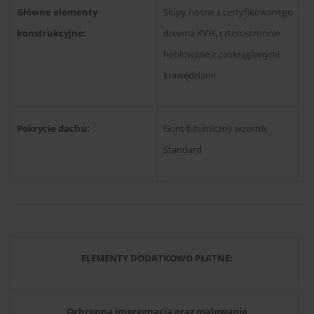
Główne elementy
Słupy nośne z certyfikowanego
konstrukcyjne:
drewna KVH, czterostronnie
heblowane z zaokrąglonymi
krawędziami
Pokrycie dachu:
Gont bitumiczny wzornik
Standard
ELEMENTY DODATKOWO PŁATNE:
Ochronna impregnacja oraz malowanie