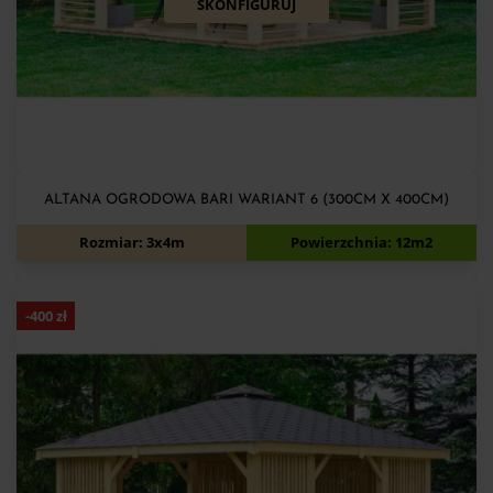
SKONFIGURUJ
ALTANA OGRODOWA BARI WARIANT 6 (300CM X 400CM)
7 440
zł
7 940
zł
Rozmiar: 3x4m
Powierzchnia: 12m2
-
400
zł