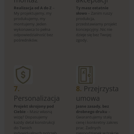
Realizacja od A do Z
–
Ty masz ostatnie
My projektujemy, my
słowo
– Zanim ruszy
produkujemy, my
produkcja,
montujemy. Jeden
przedstawiamy projekt
wykonawca to pełna
koncepcyjny. Nic nie
odpowiedzialność bez
dzieje się bez Twojej
pośredników.
zgody.
7.
8.
Przejrzysta
Personalizacja
umowa
Projekt skrojony pod
Jasne zasady, bez
Ciebie
– Masz własną
drobnego druku
–
wizję? Dopasujemy
Gwarantujemy stałą
każdy detal konstrukcji
cenę i konkretny zakres
do Twoich
prac. Żadnych
indywidualnych potrzeb.
niespodzianek w trakcie