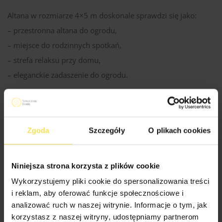
Altana w rozmiarze 4×5 m doskonale sprawdzi się jako:
– przestronna altana do ogrodu,
– miejsce do rodzinnych spotkań,
– strefa relaksu przy domu,
– eleganckie zadaszenie do ogrodu.
Model Marbella dzięki swojej lekkiej i uporządkowanej
formie dobrze komponuje się zarówno z nowoczesną
architekturą, jak i bardziej naturalnym otoczeniem.
Zgoda
Szczegóły
O plikach cookies
Niniejsza strona korzysta z plików cookie
Specyfikacja Techniczna Altan
Wykorzystujemy pliki cookie do spersonalizowania treści
i reklam, aby oferować funkcje społecznościowe i
analizować ruch w naszej witrynie. Informacje o tym, jak
Drewno produkcji skandynawskiej
korzystasz z naszej witryny, udostępniamy partnerom
Rodzaj materiału: