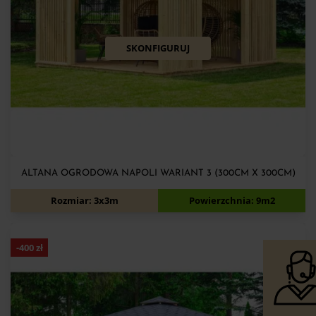
SKONFIGURUJ
ALTANA OGRODOWA NAPOLI WARIANT 3 (300CM X 300CM)
5 590
zł
5 990
zł
Rozmiar: 3x3m
Powierzchnia: 9m2
-
400
zł