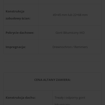
Konstrukcja
45×45 mm lub 22×68 mm
zabudowy ścian:
Pokrycie dachowe:
Gont Bitumiczny IKO
Impregnacja:
Drewnochron / Remmers
CENA ALTANY ZAWIERA:
Konstrukcja dachu:
Trwały i odporny gont
bitumiczny