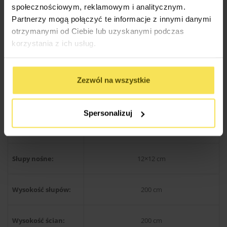
świerkowe / sosnowe
społecznościowym, reklamowym i analitycznym.
Partnerzy mogą połączyć te informacje z innymi danymi
otrzymanymi od Ciebie lub uzyskanymi podczas
Konstrukcja dachu:
Kantówka 38×89 mm
korzystania z ich usług.
Wysokość w
300 cm
Zezwól na wszystkie
szczycie:
Kąt nachylenia
Spersonalizuj
22 stopnie
dachu:
Słupy nośne:
12×12 cm
Wysokość słupów:
200 cm
Wysokość ścian:
200 cm