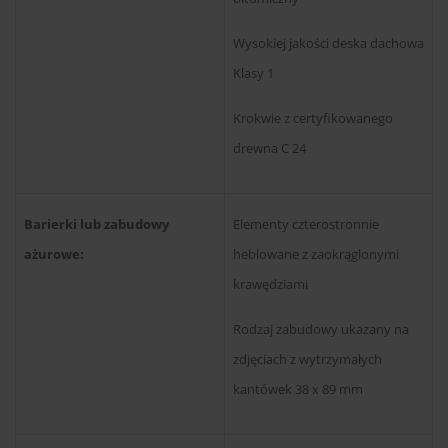
Wysokiej jakości deska dachowa
Klasy 1
Krokwie z certyfikowanego
drewna C 24
Barierki lub zabudowy
Elementy czterostronnie
ażurowe:
heblowane z zaokrąglonymi
krawędziami
Rodzaj zabudowy ukazany na
zdjęciach z wytrzymałych
kantówek 38 x 89 mm