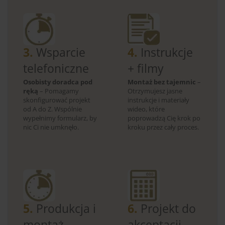
3.
Wsparcie
4.
Instrukcje
telefoniczne
+ filmy
Osobisty doradca pod
Montaż bez tajemnic
–
ręką
– Pomagamy
Otrzymujesz jasne
skonfigurować projekt
instrukcje i materiały
od A do Z. Wspólnie
wideo, które
wypełnimy formularz, by
poprowadzą Cię krok po
nic Ci nie umknęło.
kroku przez cały proces.
5.
Produkcja i
6.
Projekt do
montaż
akceptacji