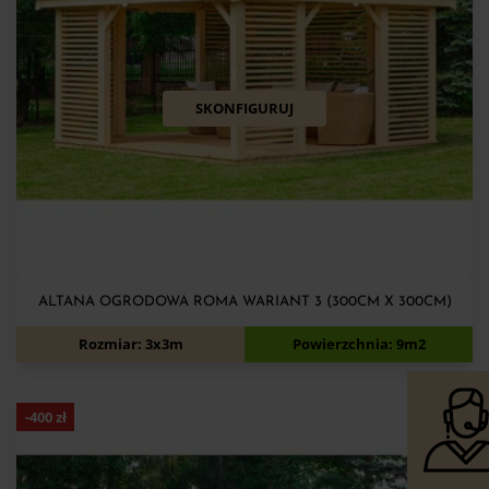
SKONFIGURUJ
ALTANA OGRODOWA ROMA WARIANT 3 (300CM X 300CM)
6 130
zł
6 530
zł
Rozmiar: 3x3m
Powierzchnia: 9m2
-
400
zł