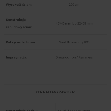
Wysokość ścian:
200 cm
Konstrukcja
45×45 mm lub 22×68 mm
zabudowy ścian:
Pokrycie dachowe:
Gont Bitumiczny IKO
Impregnacja:
Drewnochron / Remmers
CENA ALTANY ZAWIERA:
Konstrukcja dachu:
Trwały i odporny gont