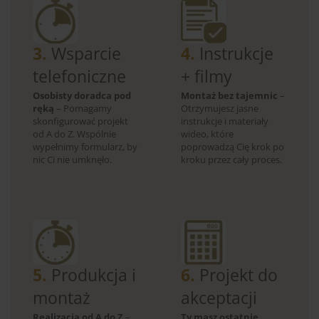
3.
Wsparcie
4.
Instrukcje
telefoniczne
+ filmy
Osobisty doradca pod
Montaż bez tajemnic
–
ręką
– Pomagamy
Otrzymujesz jasne
skonfigurować projekt
instrukcje i materiały
od A do Z. Wspólnie
wideo, które
wypełnimy formularz, by
poprowadzą Cię krok po
nic Ci nie umknęło.
kroku przez cały proces.
5.
Produkcja i
6.
Projekt do
montaż
akceptacji
Realizacja od A do Z
–
Ty masz ostatnie