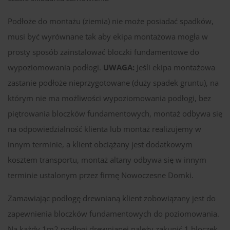
Podłoże do montażu (ziemia) nie może posiadać spadków,
musi być wyrównane tak aby ekipa montażowa mogła w
prosty sposób zainstalować bloczki fundamentowe do
wypoziomowania podłogi.
UWAGA:
Jeśli ekipa montażowa
zastanie podłoże nieprzygotowane (duży spadek gruntu), na
którym nie ma możliwości wypoziomowania podłogi, bez
piętrowania bloczków fundamentowych, montaż odbywa się
na odpowiedzialność klienta lub montaż realizujemy w
innym terminie, a klient obciążany jest dodatkowym
kosztem transportu, montaż altany odbywa się w innym
terminie ustalonym przez firmę Nowoczesne Domki.
Zamawiając podłogę drewnianą klient zobowiązany jest do
zapewnienia bloczków fundamentowych do poziomowania.
Na każdy 1m2 podłogi drewnianej należy zakupić 1 bloczek