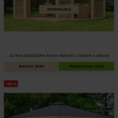
SKONFIGURUJ
ALTANA OGRODOWA ROMA WARIANT 3 (300CM X 400CM)
8 040
zł
8 540
zł
Rozmiar: 3x4m
Powierzchnia: 12m2
-
400
zł