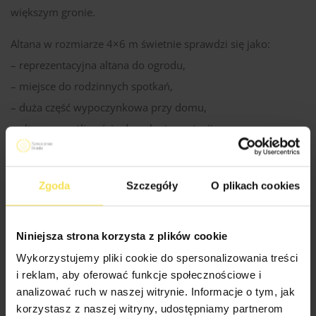
większym gronie.
Altana w rozmiarze 4×6 m świetnie sprawdzi się jako:
– reprezentacyjna altana do ogrodu,
– miejsce do rodzinnych spotkań,
– duża część wypoczynkowa przy domu,
– altana z możliwością dowolnej aranżacji.
Limone efektownie uzupełnia aranżację ogrodu i pomaga
stworzyć reprezentacyjną część do wspólnego spędzania
Zgoda
Szczegóły
O plikach cookies
czasu.
Niniejsza strona korzysta z plików cookie
Wykorzystujemy pliki cookie do spersonalizowania treści
Specyfikacja Techniczna Altan
i reklam, aby oferować funkcje społecznościowe i
analizować ruch w naszej witrynie. Informacje o tym, jak
korzystasz z naszej witryny, udostępniamy partnerom