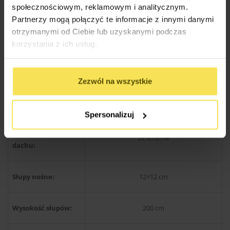
Drewno produkcji skandynawskiej
społecznościowym, reklamowym i analitycznym.
Rodzaj materiału:
Partnerzy mogą połączyć te informacje z innymi danymi
świerkowe / sosnowe
otrzymanymi od Ciebie lub uzyskanymi podczas
korzystania z ich usług.
Konstrukcja dachu:
Kantówka 38×89 mm
Zezwól na wszystkie
Wysokość w
300 cm
szczycie:
Spersonalizuj
Kąt nachylenia
22 stopnie
dachu:
Słupy nośne:
12×12 cm
Wysokość słupów:
200 cm