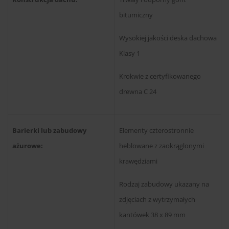
bitumiczny
Wysokiej jakości deska dachowa
Klasy 1
Krokwie z certyfikowanego
drewna C 24
Barierki lub zabudowy
Elementy czterostronnie
ażurowe:
heblowane z zaokrąglonymi
krawędziami
Rodzaj zabudowy ukazany na
zdjęciach z wytrzymałych
kantówek 38 x 89 mm