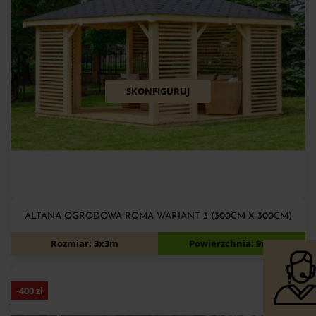
SKONFIGURUJ
ALTANA OGRODOWA ROMA WARIANT 3 (300CM X 300CM)
6 130
zł
6 530
zł
Rozmiar: 3x3m
Powierzchnia: 9m2
-
400
zł