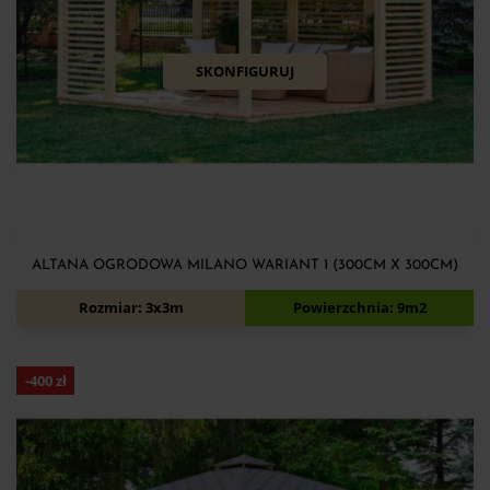
SKONFIGURUJ
ALTANA OGRODOWA MILANO WARIANT 1 (300CM X 300CM)
4 590
zł
4 990
zł
Rozmiar: 3x3m
Powierzchnia: 9m2
-
400
zł