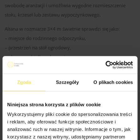
swobodę aranżacji i umożliwia wygodne rozmieszczenie
stołu, krzeseł lub zestawu wypoczynkowego.
Altana w rozmiarze 3×4 m świetnie sprawdzi się jako:
– miejsce do rodzinnego odpoczynku,
– przestrzeń na stół ogrodowy,
– altana na działkę rekreacyjną,
– praktyczne zadaszenie do codziennego użytkowania.
Zabudowana forma modelu Bonito sprawia, że altana
Zgoda
Szczegóły
O plikach cookies
estetycznie porządkuje przestrzeń ogrodu i harmonijnie
wpisuje się w różne style aranżacyjne.
Niniejsza strona korzysta z plików cookie
Wykorzystujemy pliki cookie do spersonalizowania treści
i reklam, aby oferować funkcje społecznościowe i
Specyfikacja Techniczna Altan
analizować ruch w naszej witrynie. Informacje o tym, jak
korzystasz z naszej witryny, udostępniamy partnerom