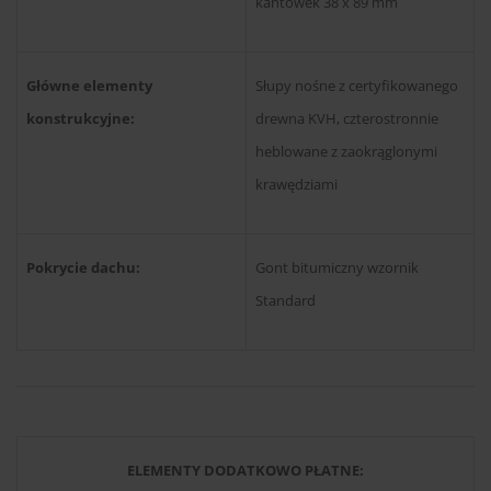
kantówek 38 x 89 mm
Główne elementy
Słupy nośne z certyfikowanego
konstrukcyjne:
drewna KVH, czterostronnie
heblowane z zaokrąglonymi
krawędziami
Pokrycie dachu:
Gont bitumiczny wzornik
Standard
ELEMENTY DODATKOWO PŁATNE: