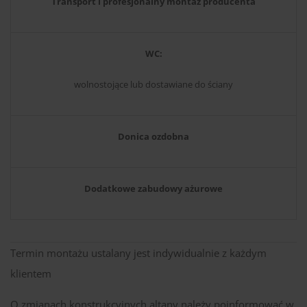
Transport i profesjonalny montaż producenta
WC:
wolnostojące lub dostawiane do ściany
Donica ozdobna
Dodatkowe zabudowy ażurowe
Termin montażu ustalany jest indywidualnie z każdym
klientem
O zmianach konstrukcyjnych altany należy poinformować w