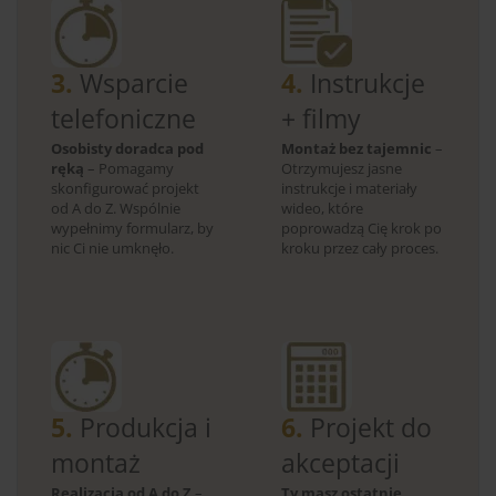
3.
Wsparcie
4.
Instrukcje
telefoniczne
+ filmy
Osobisty doradca pod
Montaż bez tajemnic
–
ręką
– Pomagamy
Otrzymujesz jasne
skonfigurować projekt
instrukcje i materiały
od A do Z. Wspólnie
wideo, które
wypełnimy formularz, by
poprowadzą Cię krok po
nic Ci nie umknęło.
kroku przez cały proces.
5.
Produkcja i
6.
Projekt do
montaż
akceptacji
Realizacja od A do Z
–
Ty masz ostatnie