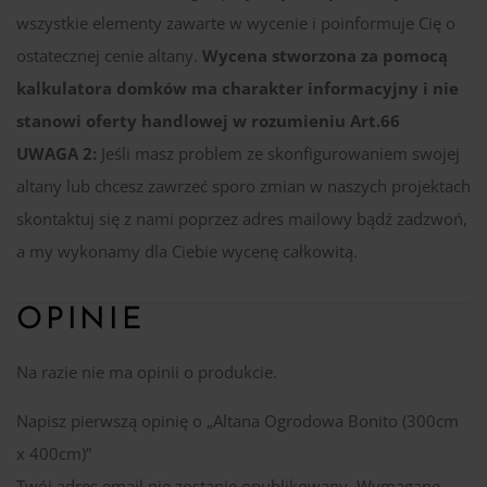
wszystkie elementy zawarte w wycenie i poinformuje Cię o
ostatecznej cenie altany.
Wycena stworzona za pomocą
kalkulatora domków ma charakter informacyjny i nie
stanowi oferty handlowej w rozumieniu Art.66
UWAGA 2:
Jeśli masz problem ze skonfigurowaniem swojej
altany lub chcesz zawrzeć sporo zmian w naszych projektach
skontaktuj się z nami poprzez adres mailowy bądź zadzwoń,
a my wykonamy dla Ciebie wycenę całkowitą.
OPINIE
Na razie nie ma opinii o produkcie.
Napisz pierwszą opinię o „Altana Ogrodowa Bonito (300cm
x 400cm)”
Twój adres email nie zostanie opublikowany.
Wymagane