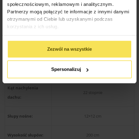
społecznościowym, reklamowym i analitycznym.
Partnerzy mogą połączyć te informacje z innymi danymi
Drewno produkcji skandynawskiej
Rodzaj materiału:
otrzymanymi od Ciebie lub uzyskanymi podczas
świerkowe / sosnowe
korzystania z ich usług.
Konstrukcja dachu:
Kantówka 38×89 mm
Zezwól na wszystkie
Wysokość w
300 cm
szczycie:
Spersonalizuj
Kąt nachylenia
22 stopnie
dachu:
Słupy nośne:
12×12 cm
Wysokość słupów:
200 cm