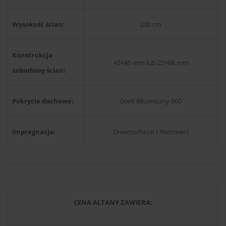
Wysokość ścian:
200 cm
Konstrukcja
45×45 mm lub 22×68 mm
zabudowy ścian:
Pokrycie dachowe:
Gont Bitumiczny IKO
Impregnacja:
Drewnochron / Remmers
CENA ALTANY ZAWIERA: