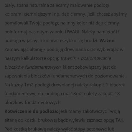
biały, sosna naturalna zalecamy malowanie podłogi
kolorami ciemniejszymi np. dąb ciemny. Jeśli chcesz abyśmy
pomalowali Twoją podłogę na inny kolor niż dąb ciemny
poinformuj nas o tym w polu UWAGI. Należy pamiętać iż
podłoga w jasnych kolorach szybko się brudzi.
Ważne:
Zamawiając altanę z podłogą drewnianą oraz wybierając w
naszym kalkulatorze opcję:
trawnik + poziomowanie
bloczków fundamentowych
, klient zobowiązany jest do
zapewnienia bloczków fundamentowych do poziomowania.
Na każdy 1m2 podłogi drewnianej należy zakupić 1 bloczek
fundamentowy, np. podłoga ma 18m2 należy zakupić 18
bloczków fundamentowych.
Kotwiczenie do podłoża:
Jeśli mamy zakotwiczyć Twoją
altanę do kostki brukowej bądź wylewki zaznacz opcję TAK.
Pod kostką brukową należy wylać stopy betonowe lub