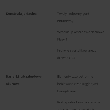
Konstrukcja dachu:
Trwały i odporny gont
bitumiczny
Wysokiej jakości deska dachowa
Klasy 1
Krokwie z certyfikowanego
drewna C 24
Barierki lub zabudowy
Elementy czterostronnie
ażurowe:
heblowane z zaokrąglonymi
krawędziami
Rodzaj zabudowy ukazany na
zdjęciach z wytrzymałych