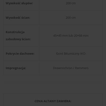
Wysokość słupów:
200 cm
Wysokość ścian:
200 cm
Konstrukcja
45×45 mm lub 20×68 mm
zabudowy ścian:
Pokrycie dachowe:
Gont Bitumiczny IKO
Impregnacja:
Drewnochron / Remmers
CENA ALTANY ZAWIERA: