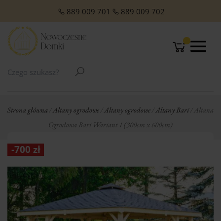
O NAS
Domki Letniskowe Całoroczne
Domki Letniskowe z Poddaszem
Domki Letniskowe Premium
Domki z dachem jednospadowym
Domki z dachem dwuspadowym
Małe domki Letniskowe na działkę ROD
Domki ogrodowe w stylu Modern
889 009 701
889 009 702
Strona główna
/
Altany ogrodowe
/
Altany ogrodowe
/
Altany Bari
/ Altana
Ogrodowa Bari Wariant 1 (300cm x 600cm)
-
700
zł