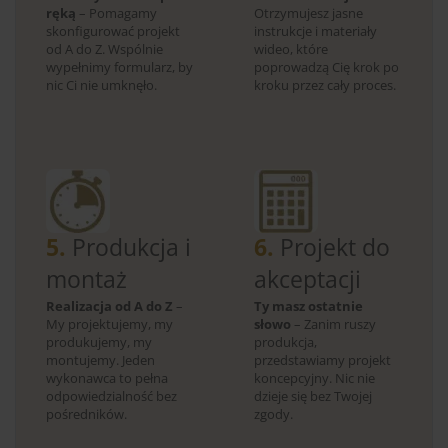
ręką
– Pomagamy
Otrzymujesz jasne
skonfigurować projekt
instrukcje i materiały
od A do Z. Wspólnie
wideo, które
wypełnimy formularz, by
poprowadzą Cię krok po
nic Ci nie umknęło.
kroku przez cały proces.
5.
Produkcja i
6.
Projekt do
montaż
akceptacji
Realizacja od A do Z
–
Ty masz ostatnie
My projektujemy, my
słowo
– Zanim ruszy
produkujemy, my
produkcja,
montujemy. Jeden
przedstawiamy projekt
wykonawca to pełna
koncepcyjny. Nic nie
odpowiedzialność bez
dzieje się bez Twojej
pośredników.
zgody.