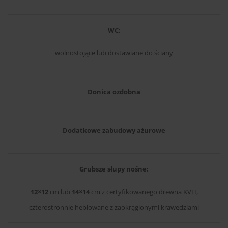
WC:
wolnostojące lub dostawiane do ściany
Donica ozdobna
Dodatkowe zabudowy ażurowe
Grubsze słupy nośne:
12×12
cm lub
14×14
cm z certyfikowanego drewna KVH,
czterostronnie heblowane z zaokrąglonymi krawędziami