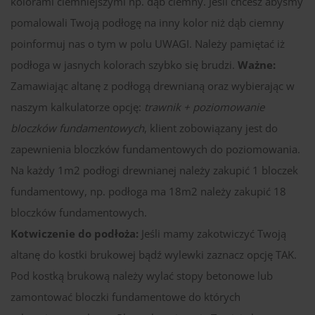
kolorami ciemniejszymi np. dąb ciemny. Jeśli chcesz abyśmy
pomalowali Twoją podłogę na inny kolor niż dąb ciemny
poinformuj nas o tym w polu UWAGI. Należy pamiętać iż
podłoga w jasnych kolorach szybko się brudzi.
Ważne:
Zamawiając altanę z podłogą drewnianą oraz wybierając w
naszym kalkulatorze opcję:
trawnik + poziomowanie
bloczków fundamentowych
, klient zobowiązany jest do
zapewnienia bloczków fundamentowych do poziomowania.
Na każdy 1m2 podłogi drewnianej należy zakupić 1 bloczek
fundamentowy, np. podłoga ma 18m2 należy zakupić 18
bloczków fundamentowych.
Kotwiczenie do podłoża:
Jeśli mamy zakotwiczyć Twoją
altanę do kostki brukowej bądź wylewki zaznacz opcję TAK.
Pod kostką brukową należy wylać stopy betonowe lub
zamontować bloczki fundamentowe do których