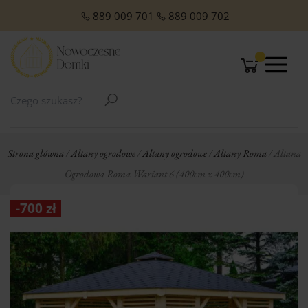
O NAS
Domki Letniskowe Całoroczne
Domki Letniskowe z Poddaszem
Domki Letniskowe Premium
Domki z dachem jednospadowym
Domki z dachem dwuspadowym
Małe domki Letniskowe na działkę ROD
Domki ogrodowe w stylu Modern
889 009 701
889 009 702
Strona główna
/
Altany ogrodowe
/
Altany ogrodowe
/
Altany Roma
/ Altana
Ogrodowa Roma Wariant 6 (400cm x 400cm)
-
700
zł