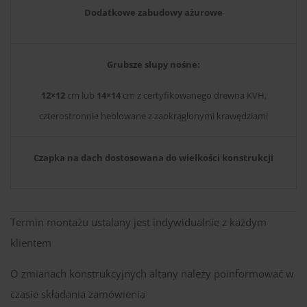
Dodatkowe zabudowy ażurowe
Grubsze słupy nośne:
12×12
cm lub
14×14
cm z certyfikowanego drewna KVH,
czterostronnie heblowane z zaokrąglonymi krawędziami
Czapka na dach dostosowana do wielkości konstrukcji
Termin montażu ustalany jest indywidualnie z każdym
klientem
O zmianach konstrukcyjnych altany należy poinformować w
czasie składania zamówienia