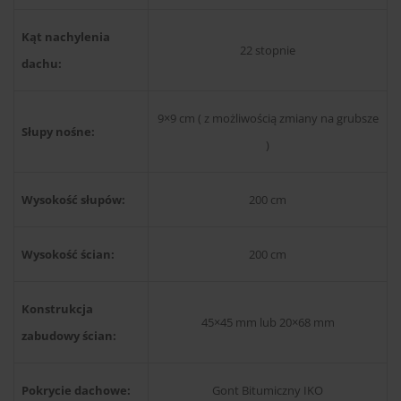
Kąt nachylenia
22 stopnie
dachu:
9×9 cm ( z możliwością zmiany na grubsze
Słupy nośne:
)
Wysokość słupów:
200 cm
Wysokość ścian:
200 cm
Konstrukcja
45×45 mm lub 20×68 mm
zabudowy ścian:
Pokrycie dachowe:
Gont Bitumiczny IKO