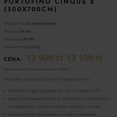
PORTOFINO CINQUE 2
(300X700CM)
Dostępność:
na zamówienie
Rozmiar:
3x7m
Realizacja:
30 dni
Powierzchnia:
21m2
13 900 zł
13 100 zł
CENA:
Najniższa cena z 30 dni przed obniżką:
13 900
zł
.
Kalkulator poniżej obliczy cenę Twojego domku:
Portofino Cinque 2 podział: domek 1×3, altana 6×3
zdjęcie przedstawia domek w rozmiarze 6m (szerokość) x
4m (głębokość), w kolorze sosna naturalna / czarny
dodaj elementy dodatkowe, np. kolor malowania,