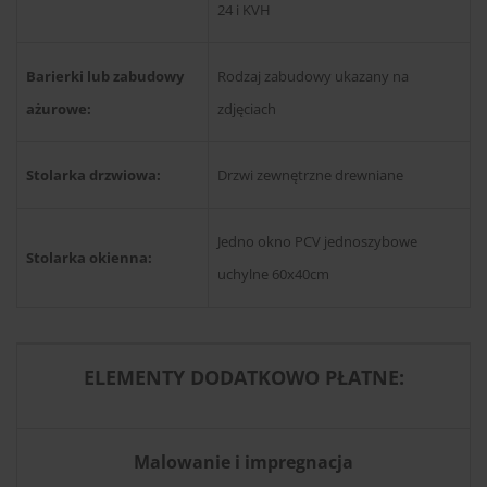
24 i KVH
Barierki lub zabudowy
Rodzaj zabudowy ukazany na
ażurowe:
zdjęciach
Stolarka drzwiowa:
Drzwi zewnętrzne drewniane
Jedno okno PCV jednoszybowe
Stolarka okienna:
uchylne 60x40cm
ELEMENTY DODATKOWO PŁATNE:
Malowanie i impregnacja