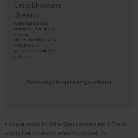
Certyfikowane
drewno
Najwyższa jakość
surowca
– Budujemy z
drewna
skandynawskiego (C24,
KVH, BSH), co
gwarantuje trwałość na
pokolenia.
Gwarancja bezpiecznego zakupu
Bezpieczeństwo transakcji - sprawdź
Altana ogrodowa Portofino Cinque w rozmiarze 3×7 m to
wysoka funkcjonalność i estetyczny dodatek. To