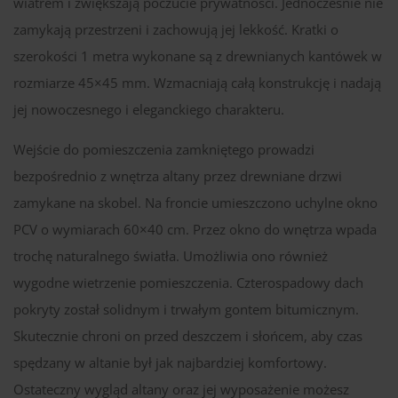
wiatrem i zwiększają poczucie prywatności. Jednocześnie nie
zamykają przestrzeni i zachowują jej lekkość. Kratki o
szerokości 1 metra wykonane są z drewnianych kantówek w
rozmiarze 45×45 mm. Wzmacniają całą konstrukcję i nadają
jej nowoczesnego i eleganckiego charakteru.
Wejście do pomieszczenia zamkniętego prowadzi
bezpośrednio z wnętrza altany przez drewniane drzwi
zamykane na skobel. Na froncie umieszczono uchylne okno
PCV o wymiarach 60×40 cm. Przez okno do wnętrza wpada
trochę naturalnego światła. Umożliwia ono również
wygodne wietrzenie pomieszczenia. Czterospadowy dach
pokryty został solidnym i trwałym gontem bitumicznym.
Skutecznie chroni on przed deszczem i słońcem, aby czas
spędzany w altanie był jak najbardziej komfortowy.
Ostateczny wygląd altany oraz jej wyposażenie możesz