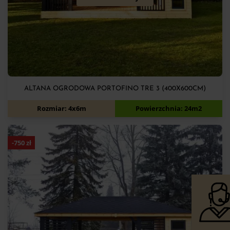
ALTANA OGRODOWA PORTOFINO TRE 3 (400X600CM)
15 000
zł
15 900
zł
Rozmiar: 4x6m
Powierzchnia: 24m2
-
750
zł