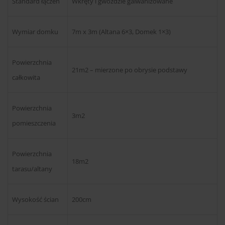
Standard łączeń
Wkręty i gwoździe galwanizowane
Wymiar domku
7m x 3m (Altana 6×3, Domek 1×3)
Powierzchnia
21m2 – mierzone po obrysie podstawy
całkowita
Powierzchnia
3m2
pomieszczenia
Powierzchnia
18m2
tarasu/altany
Wysokość ścian
200cm