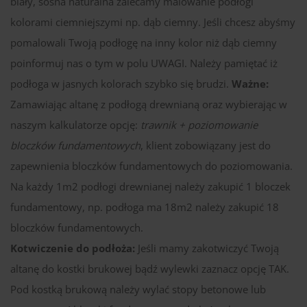
biały, sosna naturalna zalecamy malowanie podłogi
kolorami ciemniejszymi np. dąb ciemny. Jeśli chcesz abyśmy
pomalowali Twoją podłogę na inny kolor niż dąb ciemny
poinformuj nas o tym w polu UWAGI. Należy pamiętać iż
podłoga w jasnych kolorach szybko się brudzi.
Ważne:
Zamawiając altanę z podłogą drewnianą oraz wybierając w
naszym kalkulatorze opcję:
trawnik + poziomowanie
bloczków fundamentowych
, klient zobowiązany jest do
zapewnienia bloczków fundamentowych do poziomowania.
Na każdy 1m2 podłogi drewnianej należy zakupić 1 bloczek
fundamentowy, np. podłoga ma 18m2 należy zakupić 18
bloczków fundamentowych.
Kotwiczenie do podłoża:
Jeśli mamy zakotwiczyć Twoją
altanę do kostki brukowej bądź wylewki zaznacz opcję TAK.
Pod kostką brukową należy wylać stopy betonowe lub