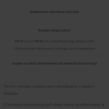
Dodatkowe zabudowy ażurowe
Grubsze słupy nośne:
12×12
cm lub
14×14
cm z certyfikowanego drewna KVH,
czterostronnie heblowane z zaokrąglonymi krawędziami
Czapka na dach dostosowana do wielkości konstrukcji
Termin montażu ustalany jest indywidualnie z każdym
klientem
O zmianach konstrukcyjnych altany należy poinformować w