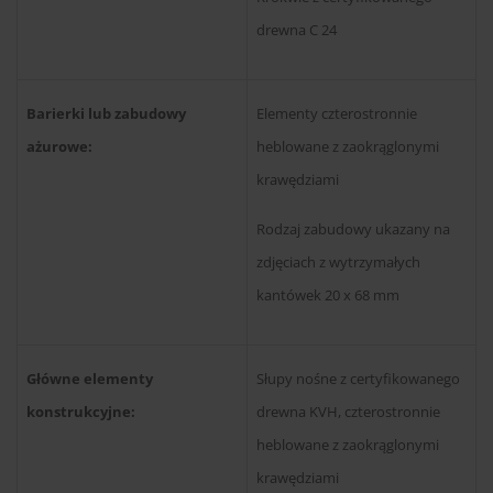
drewna C 24
Barierki lub zabudowy
Elementy czterostronnie
ażurowe:
heblowane z zaokrąglonymi
krawędziami
Rodzaj zabudowy ukazany na
zdjęciach z wytrzymałych
kantówek 20 x 68 mm
Główne elementy
Słupy nośne z certyfikowanego
konstrukcyjne:
drewna KVH, czterostronnie
heblowane z zaokrąglonymi
krawędziami