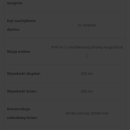
szczycie:
Kąt nachylenia
22 stopnie
dachu:
9×9 cm ( z możliwością zmiany na grubsze
Słupy nośne:
)
Wysokość słupów:
200 cm
Wysokość ścian:
200 cm
Konstrukcja
45×45 mm lub 20×68 mm
zabudowy ścian: