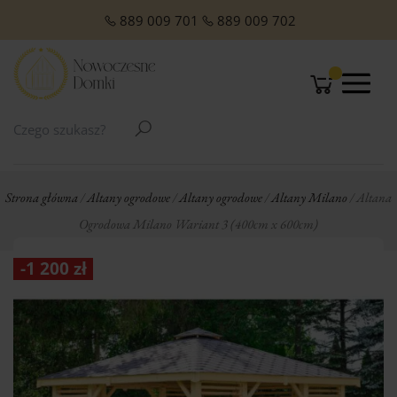
O NAS
Domki Letniskowe Całoroczne
Domki Letniskowe z Poddaszem
Domki Letniskowe Premium
Domki z dachem jednospadowym
Domki z dachem dwuspadowym
Małe domki Letniskowe na działkę ROD
Domki ogrodowe w stylu Modern
889 009 701
889 009 702
Strona główna
/
Altany ogrodowe
/
Altany ogrodowe
/
Altany Milano
/ Altana
Ogrodowa Milano Wariant 3 (400cm x 600cm)
-
1 200
zł