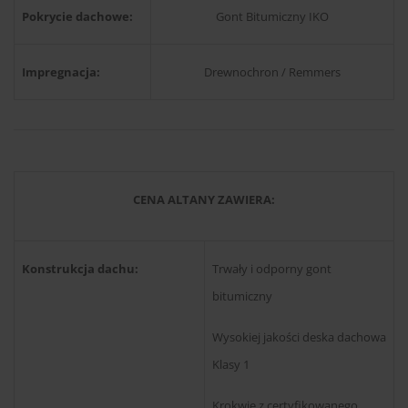
Pokrycie dachowe:
Gont Bitumiczny IKO
Impregnacja:
Drewnochron / Remmers
CENA ALTANY ZAWIERA:
Konstrukcja dachu:
Trwały i odporny gont
bitumiczny
Wysokiej jakości deska dachowa
Klasy 1
Krokwie z certyfikowanego