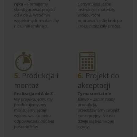
ręką
– Pomagamy
Otrzymujesz jasne
skonfigurować projekt
instrukcje i materiały
od A do Z. Wspólnie
wideo, które
wypełnimy formularz, by
poprowadzą Cię krok po
nic Ci nie umknęło.
kroku przez cały proces.
5.
Produkcja i
6.
Projekt do
montaż
akceptacji
Realizacja od A do Z
–
Ty masz ostatnie
My projektujemy, my
słowo
– Zanim ruszy
produkujemy, my
produkcja,
montujemy. Jeden
przedstawiamy projekt
wykonawca to pełna
koncepcyjny. Nic nie
odpowiedzialność bez
dzieje się bez Twojej
pośredników.
zgody.