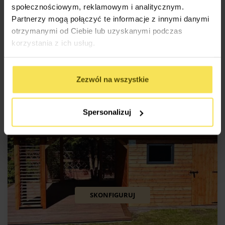
społecznościowym, reklamowym i analitycznym.
Partnerzy mogą połączyć te informacje z innymi danymi
DOMEK OGRODOWY SAN MARCO 28 (400X600CM) – SOSNA
NATURALNA (OPCJA)
otrzymanymi od Ciebie lub uzyskanymi podczas
15 150
zł
korzystania z ich usług.
Rozmiar: 4x6m
Powierzchnia: 24m2
Zezwól na wszystkie
Spersonalizuj
SKONFIGURUJ