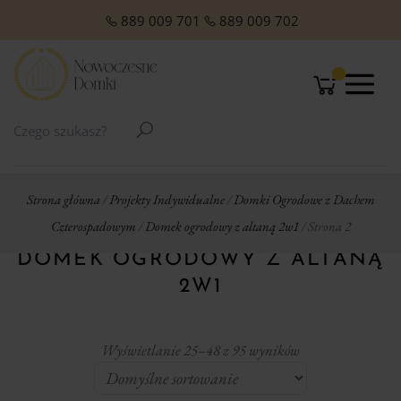
O NAS
Domki Letniskowe Całoroczne
Domki Letniskowe z Poddaszem
Domki Letniskowe Premium
Domki z dachem jednospadowym
Domki z dachem dwuspadowym
Małe domki Letniskowe na działkę ROD
Domki ogrodowe w stylu Modern
889 009 701
889 009 702
Strona główna
/
Projekty Indywidualne
/
Domki Ogrodowe z Dachem
Czterospadowym
/
Domek ogrodowy z altaną 2w1
/ Strona 2
DOMEK OGRODOWY Z ALTANĄ
2W1
Wyświetlanie 25–48 z 95 wyników