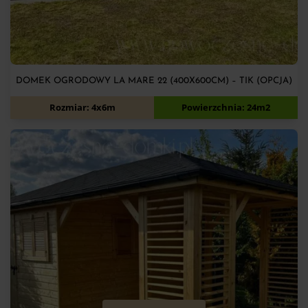
DOMEK OGRODOWY LA MARE 22 (400X600CM) – TIK (OPCJA)
14 800
zł
Rozmiar: 4x6m
Powierzchnia: 24m2