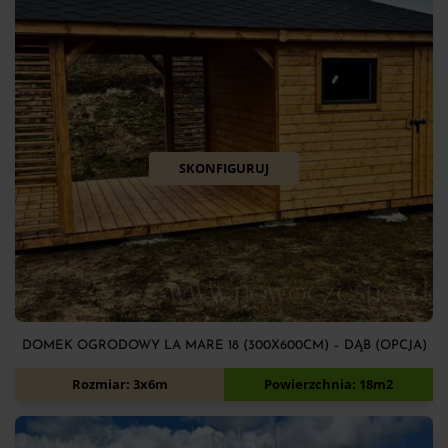
SKONFIGURUJ
DOMEK OGRODOWY LA MARE 18 (300X600CM) – DĄB (OPCJA)
11 700
zł
Rozmiar: 3x6m
Powierzchnia: 18m2