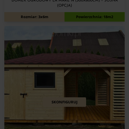
DOMEK OGRODOWY LA MARE 14 (300X600CM) – SOSNA
(OPCJA)
11 700
zł
Rozmiar: 3x6m
Powierzchnia: 18m2
SKONFIGURUJ