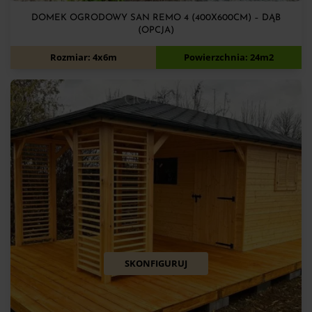
DOMEK OGRODOWY SAN REMO 4 (400X600CM) – DĄB
(OPCJA)
18 440
zł
Rozmiar: 4x6m
Powierzchnia: 24m2
SKONFIGURUJ