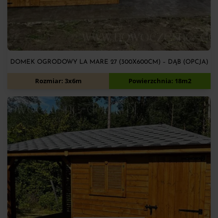
DOMEK OGRODOWY LA MARE 27 (300X600CM) – DĄB (OPCJA)
11 700
zł
Rozmiar: 3x6m
Powierzchnia: 18m2